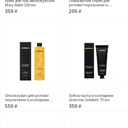
Крем для тіла зволожуючий 
Освіжаючий спрей для 
Mary Babe 250 мл 
ротової порожнини із 
колоїдним золотом Solident 10 
359 ₴
200 ₴
мл 
Ополіскувач для ротової 
Зубна паста із колоїдним 
порожнини із колоїдним 
золотом Solident 75 мл 
золотом Solident 400 мл 
550 ₴
350 ₴