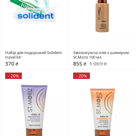
Набір для подорожей Solident 
Зволожуюча олія з шимером 
travel kit 
St.Moriz 100 мл 
370 ₴
855 ₴
1 069 ₴
-
20%
-
20%