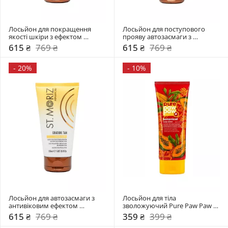
Лосьйон для покращення 
Лосьйон для поступового 
якості шкіри з ефектом 
прояву автозасмаги з 
автозасмаги St.Moriz
шимером St.Moriz
615 ₴
769 ₴
615 ₴
769 ₴
-
20%
-
10%
Лосьйон для автозасмаги з 
Лосьйон для тіла 
антивіковим ефектом 
зволожуючий Pure Paw Paw 
Advanced Tinted Gradual Tan 
200 мл 
615 ₴
769 ₴
359 ₴
399 ₴
Lotion St.Moriz