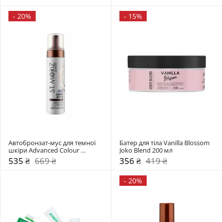
-
20%
-
15%
Автобронзат-муc для темної 
Батер для тіла Vanilla Blossom 
шкіри Advanced Colour 
Joko Blend 200 мл 
Correcting St.Moriz 200 мл 
535 ₴
669 ₴
356 ₴
419 ₴
-
20%