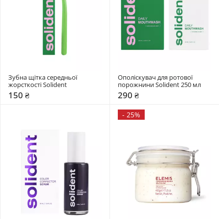
Зубна щітка середньої 
Ополіскувач для ротової 
жорсткості Solident 
порожнини Solident 250 мл 
150 ₴
290 ₴
-
25%