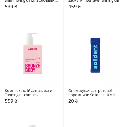
Shimmering oil Mr.SCRUBBER 
засмаги Intensive Tanning Oil 
150 мл 
Mr.SCRUBBER 150 мл 
539 ₴
459 ₴
Комплекс олій для засмаги 
Ополіскувач для ротової 
Tanning oil complex 
порожнини Solident 10 мл 
Mr.SCRUBBER 150 мл 
559 ₴
20 ₴