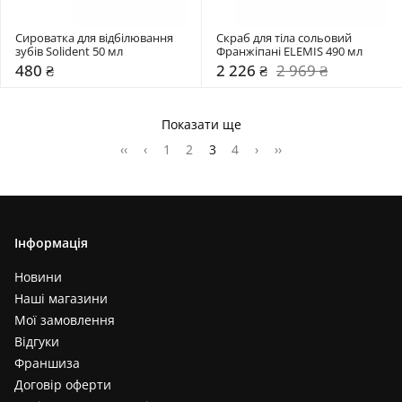
Сироватка для відбілювання 
Скраб для тіла сольовий 
зубів Solident 50 мл 
Франжіпані ELEMIS 490 мл 
480 ₴
2 226 ₴
2 969 ₴
Показати ще
‹‹
‹
1
2
3
4
›
››
Інформація
Новини
Наші магазини
Мої замовлення
Відгуки
Франшиза
Договір оферти