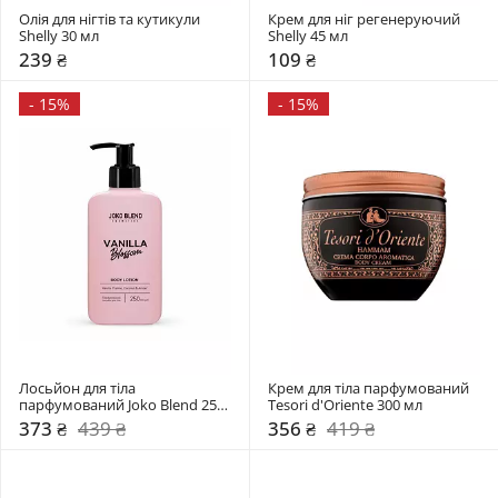
Олія для нігтів та кутикули   
Крем для ніг регенеруючий 
Shelly 30 мл 
Shelly 45 мл 
239 ₴
109 ₴
-
15%
-
15%
Лосьйон для тіла 
Крем для тіла парфумований 
парфумований Joko Blend 250 
Tesori d'Oriente 300 мл 
мл 
373 ₴
439 ₴
356 ₴
419 ₴