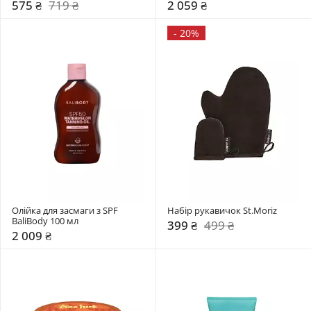
575 ₴
719 ₴
2 059 ₴
-
20%
Олійка для засмаги з SPF 
Набір рукавичок St.Moriz
BaliBody 100 мл 
399 ₴
499 ₴
2 009 ₴