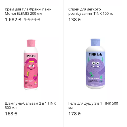
Крем для тіла Франжіпані-
Спрей для легкого 
Моної ELEMIS 200 мл 
розчісування  TINK 150 мл
1 682 ₴
1 979 ₴
138 ₴
Шампунь-бальзам 2 в 1 TINK 
Гель для душу 3 в 1 TINK 500 
300 мл
мл
168 ₴
178 ₴