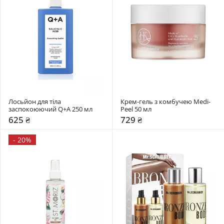
Лосьйон для тіла 
Крем-гель з комбучею Medi-
заспокоюючий Q+A 250 мл 
Peel 50 мл
625 ₴
729 ₴
-
20%