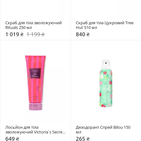
Скраб для тіла зволожуючий 
Скраб для тіла Цукровий Tree 
Rituals 250 мл
Hut 510 мл
1 019 ₴
1 199 ₴
840 ₴
Лосьйон для тіла 
Дезодорант Спрей Bilou 150 
зволожуючий Victoria`s Secret 
мл 
236 мл 
649 ₴
265 ₴