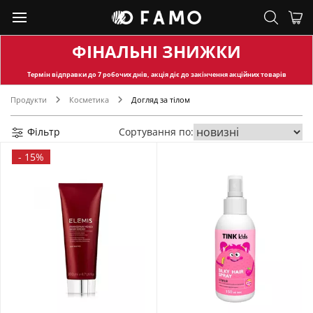
ФІНАЛЬНІ ЗНИЖКИ
Термін відправки
до 7 робочих днів, акція діє до закінчення акційних товарів
Продукти
Косметика
Догляд за тілом
Фільтр
Сортування по:
-
15%