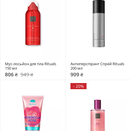
Мус-лосьйон для тіла Rituals 
Антиперспірант Спрей Rituals 
150 мл 
200 мл 
806 ₴
949 ₴
909 ₴
-
20%