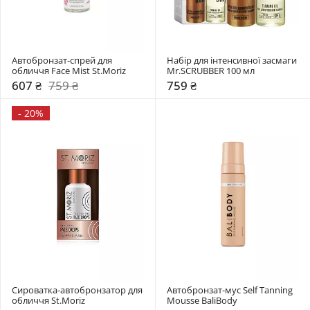
Автобронзат-спрей для 
Набір для інтенсивної засмаги 
обличчя Face Mist St.Moriz
Mr.SCRUBBER 100 мл 
607 ₴
759 ₴
759 ₴
-
20%
Сироватка-автобронзатор для 
Автобронзат-муc Self Tanning 
обличчя St.Moriz
Mousse BaliBody