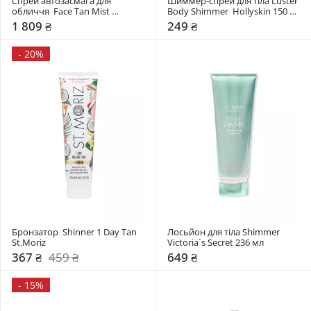
Спрей автозасмага для 
Шиммер-спрей для тіла Luster 
обличчя  Face Tan Mist 
Body Shimmer  Hollyskin 150 
BaliBody
мл 
1 809 ₴
249 ₴
-
20%
Бронзатор  Shinner 1 Day Tan 
Лосьйон для тіла Shimmer 
St.Moriz
Victoria`s Secret 236 мл 
367 ₴
459 ₴
649 ₴
-
15%