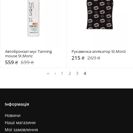
Автобронзат-муc Tanning 
Рукавичка-аплікатор St.Moriz
mouse St.Moriz
215 ₴
269 ₴
559 ₴
699 ₴
‹‹
‹
1
2
3
4
Інформація
Новини
Наші магазини
Мої замовлення