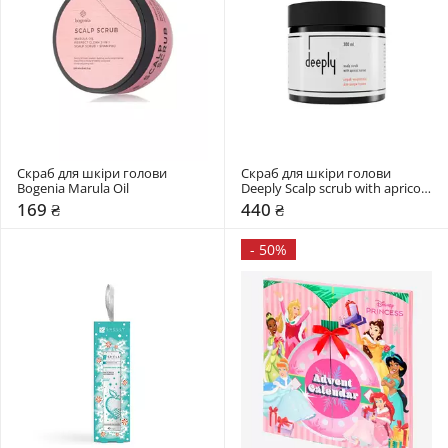
Скраб для шкіри голови 
Скраб для шкіри голови 
Bogenia Marula Oil
Deeply Scalp scrub with apricot 
kernel
169 ₴
440 ₴
-
50%