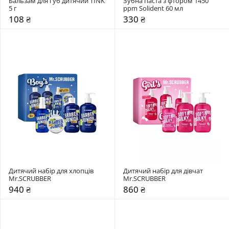
Бальзам для губ дитячий TINK 
Зубна паста з фтором 1450 
5 г
ppm Solident 60 мл 
108 ₴
330 ₴
Дитячий набір для хлопців 
Дитячий набір для дівчат 
Mr.SCRUBBER
Mr.SCRUBBER
940 ₴
860 ₴