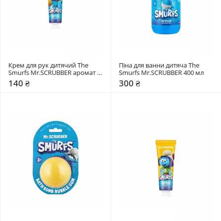
Крем для рук дитячий The 
Піна для ванни дитяча The 
Smurfs Mr.SCRUBBER аромат 
Smurfs Mr.SCRUBBER 400 мл
чорниці
140 ₴
300 ₴