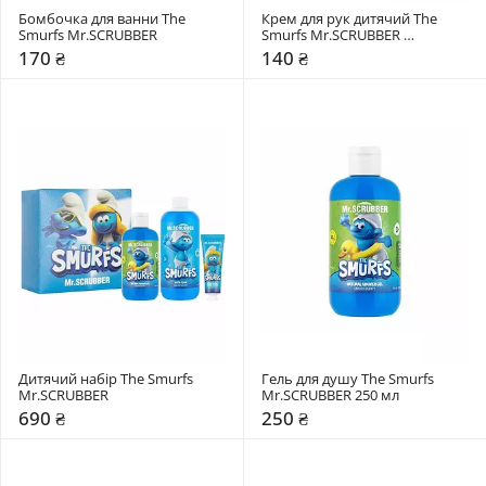
Бомбочка для ванни The 
Крем для рук дитячий The 
Smurfs Mr.SCRUBBER
Smurfs Mr.SCRUBBER 
Яблучний пиріг
170 ₴
140 ₴
Дитячий набір The Smurfs 
Гель для душу The Smurfs 
Mr.SCRUBBER
Mr.SCRUBBER 250 мл
690 ₴
250 ₴