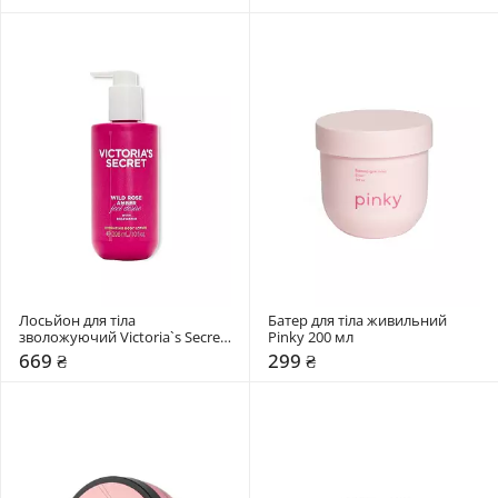
Лосьйон для тіла 
Батер для тіла живильний 
зволожуючий Victoria`s Secret 
Pinky 200 мл 
296 мл 
669 ₴
299 ₴