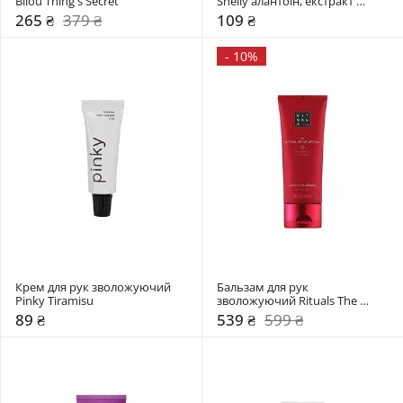
Bilou Thing's Secret
Shelly алантоїн, екстракт 
равлика та олія каріте
265 ₴
379 ₴
109 ₴
-
10%
Крем для рук зволожуючий 
Бальзам для рук 
Pinky Tiramisu
зволожуючий Rituals The 
Ritual of Ayurveda
89 ₴
539 ₴
599 ₴