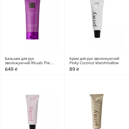
Бальзам для рук 
Крем для рук зволожуючий 
зволожуючий Rituals The 
Pinky Coconut Marshmallow
Ritual of Yozakura
649 ₴
89 ₴