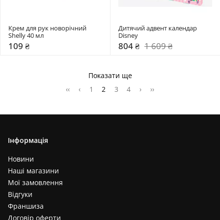
Крем для рук новорічний 
Дитячий адвент календар 
Shelly 40 мл 
Disney
109 ₴
804 ₴
1 609 ₴
Показати ще
‹‹
‹
1
2
3
4
›
››
Інформація
Новини
Наші магазини
Мої замовлення
Відгуки
Франшиза
Договір оферти