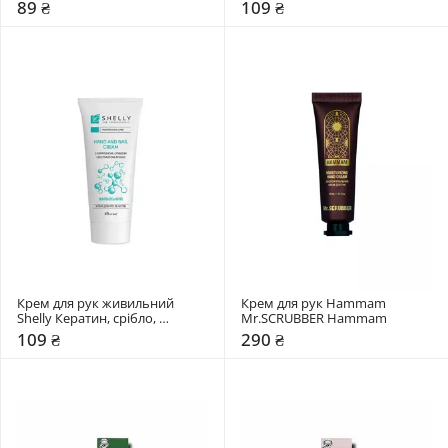
екстракт півонії
89 ₴
109 ₴
Крем для рук живильний 
Крем для рук Hammam 
Shelly Кератин, срібло, 
Mr.SCRUBBER Hammam
екстракт арніки 
109 ₴
290 ₴