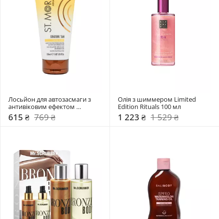
Лосьйон для автозасмаги з 
Олія з шиммером Limited 
антивіковим ефектом 
Edition Rituals 100 мл 
Advanced Tinted Gradual Tan 
615 ₴
769 ₴
1 223 ₴
1 529 ₴
Lotion St.Moriz