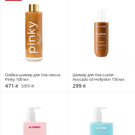
Олійка-шимер для тіла сяюча 
Шимер для тіла Luster 
Pinky 100 мл 
Avocado oil Hollyskin 150 мл 
471 ₴
589 ₴
299 ₴