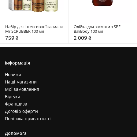
Набір для інтенсивної засмаги 
Олійка для засмаги з SPF 
Mr.SCRUBBER 100 мл 
BaliBody 100 мл 
759 ₴
2 009 ₴
Інформація
Новини
Наші магазини
Мої замовлення
Відгуки
Франшиза
Договір оферти
Політика приватності
Допомога