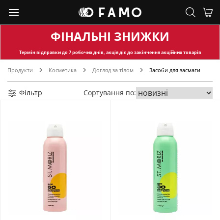
ФІНАЛЬНІ ЗНИЖКИ
Термін відправки
до 7 робочих днів, акція діє до закінчення акційних товарів
Продукти
Косметика
Догляд за тілом
Засоби для засмаги
Фільтр
Сортування по: