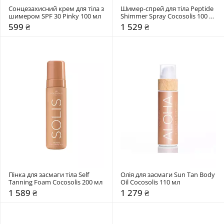
Сонцезахисний крем для тіла з 
Шимер-спрей для тіла Peptide 
шимером SPF 30 Pinky 100 мл 
Shimmer Spray Cocosolis 100 
мл 
599 ₴
1 529 ₴
Пінка для засмаги тіла Self 
Олія для засмаги Sun Tan Body 
Tanning Foam Cocosolis 200 мл 
Oil Cocosolis 110 мл 
1 589 ₴
1 279 ₴