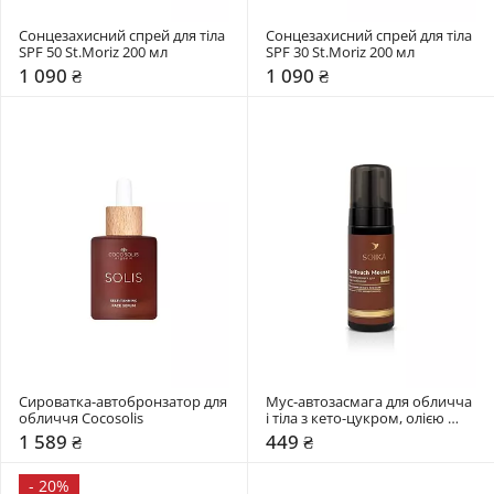
Сонцезахисний спрей для тіла 
Сонцезахисний спрей для тіла 
SPF 50 St.Moriz 200 мл 
SPF 30 St.Moriz 200 мл 
1 090 ₴
1 090 ₴
Сироватка-автобронзатор для 
Мус-автозасмага для обличча 
обличчя Cocosolis
і тіла з кето-цукром, олією 
авокадо, жожоба Soika
1 589 ₴
449 ₴
-
20%