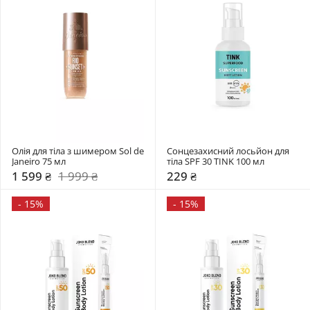
Олія для тіла з шимером Sol de 
Сонцезахисний лосьйон для 
Janeiro 75 мл 
тіла SPF 30 TINK 100 мл 
1 599 ₴
1 999 ₴
229 ₴
-
15%
-
15%