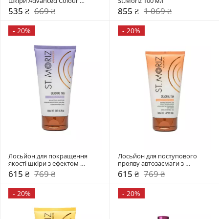
шкіри Advanced Colour 
St.Moriz 100 мл 
Correcting St.Moriz 200 мл 
535 ₴
669 ₴
855 ₴
1 069 ₴
-
20%
-
20%
Лосьйон для покращення 
Лосьйон для поступового 
якості шкіри з ефектом 
прояву автозасмаги з 
автозасмаги St.Moriz
шимером St.Moriz
615 ₴
769 ₴
615 ₴
769 ₴
-
20%
-
20%