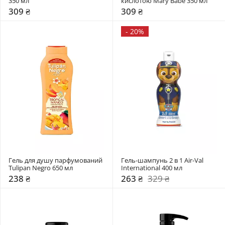
350 мл
кислотою Mary Babe 350 мл
309 ₴
309 ₴
-
20%
Гель для душу парфумований 
Гель-шампунь 2 в 1 Air-Val 
Tulipan Negro 650 мл
International 400 мл
238 ₴
263 ₴
329 ₴