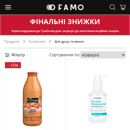
ФІНАЛЬНІ ЗНИЖКИ
Термін відправки
до 7 робочих днів, акція діє до закінчення акційних товарів
Продукти
Косметика
Для душу та ванни
Фільтр
Сортування по:
-
15%