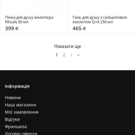
Пінка для душу мініатюра 
Гель для душу з саліциловою 
Rituals 50 мл
кислотою Q+A 250 мл
399 ₴
465 ₴
Показати ще
1
2
›
››
Інформація
Новини
Наші магазини
Мої замовлення
Відгуки
Франшиза
Договір оферти