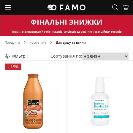
ФІНАЛЬНІ ЗНИЖКИ
Термін відправки
до 7 робочих днів, акція діє до закінчення акційних товарів
Продукти
Косметика
Для душу та ванни
Фільтр
Сортування по:
-
15%