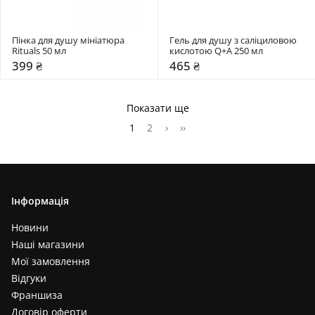
Пінка для душу мініатюра 
Гель для душу з саліциловою 
Rituals 50 мл
кислотою Q+A 250 мл
399 ₴
465 ₴
Показати ще
1
2
›
››
Інформація
Новини
Наші магазини
Мої замовлення
Відгуки
Франшиза
Договір оферти