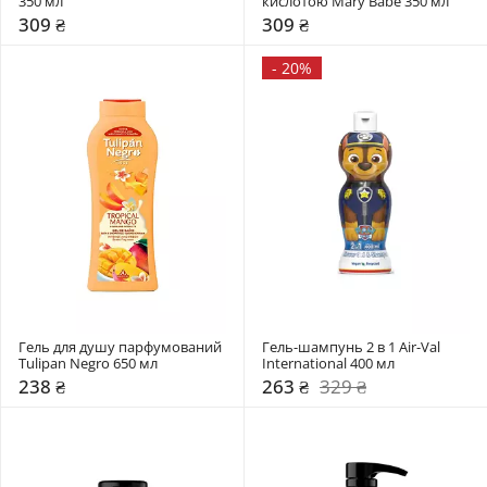
350 мл
кислотою Mary Babe 350 мл
309 ₴
309 ₴
-
20%
Гель для душу парфумований 
Гель-шампунь 2 в 1 Air-Val 
Tulipan Negro 650 мл
International 400 мл
238 ₴
263 ₴
329 ₴