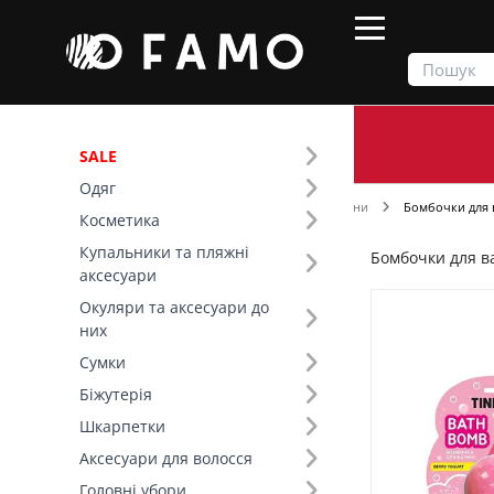
SALE
Одяг
Продукти
Косметика
Для душу та ванни
Бомбочки для 
Косметика
Купальники та пляжні
Бомбочки для в
Фільтр
аксесуари
Окуляри та аксесуари до
Ціна
них
Сумки
Розмір (2)
Біжутерія
Шкарпетки
Бренд (2)
Аксесуари для волосся
Головні убори