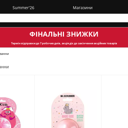
Summer'26
Магазини
ФІНАЛЬНІ ЗНИЖКИ
Термін відправки
до 7 робочих днів, акція діє до закінчення акційних товарів
ванни
анни