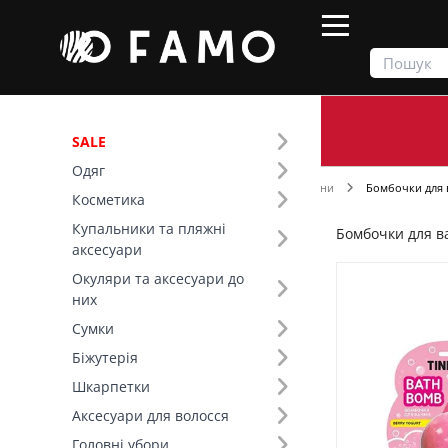
SALE
Одяг
Продукти
Косметика
Для душу та ванни
Бомбочки для 
Косметика
Купальники та пляжні
Бомбочки для в
Фільтр
аксесуари
Окуляри та аксесуари до
Ціна
них
Сумки
Розмір (2)
Біжутерія
Шкарпетки
Бренд (2)
Аксесуари для волосся
Головні убори