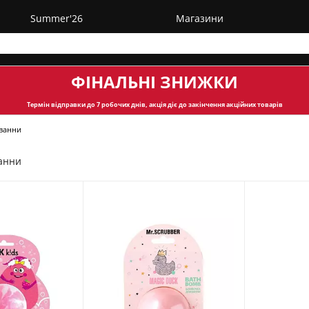
Summer'26
Магазини
ФІНАЛЬНІ ЗНИЖКИ
Термін відправки
до 7 робочих днів, акція діє до закінчення акційних товарів
ванни
анни