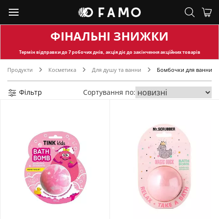
ФІНАЛЬНІ ЗНИЖКИ
Термін відправки
до 7 робочих днів, акція діє до закінчення акційних товарів
Продукти
Косметика
Для душу та ванни
Бомбочки для ванни
Фільтр
Сортування по: