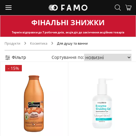
ФІНАЛЬНІ ЗНИЖКИ
Термін відправки
до 7 робочих днів, акція діє до закінчення акційних товарів
Продукти
Косметика
Для душу та ванни
Фільтр
Сортування по:
-
15%