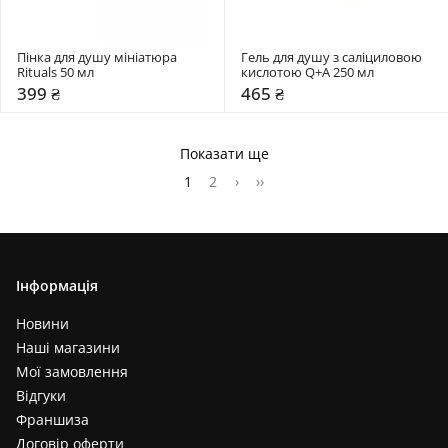
Пінка для душу мініатюра 
Гель для душу з саліциловою 
Rituals 50 мл
кислотою Q+A 250 мл
399 ₴
465 ₴
Показати ще
1
2
›
››
Інформація
Новини
Наші магазини
Мої замовлення
Відгуки
Франшиза
Договір оферти