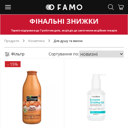
ФІНАЛЬНІ ЗНИЖКИ
Термін відправки
до 7 робочих днів, акція діє до закінчення акційних товарів
Продукти
Косметика
Для душу та ванни
Фільтр
Сортування по:
-
15%