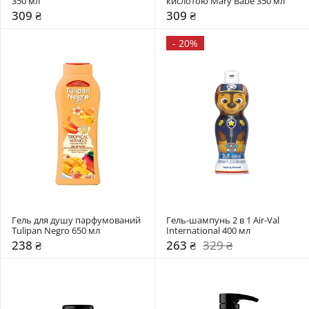
350 мл
кислотою Mary Babe 350 мл
309 ₴
309 ₴
-
20%
Гель для душу парфумований 
Гель-шампунь 2 в 1 Air-Val 
Tulipan Negro 650 мл
International 400 мл
238 ₴
263 ₴
329 ₴