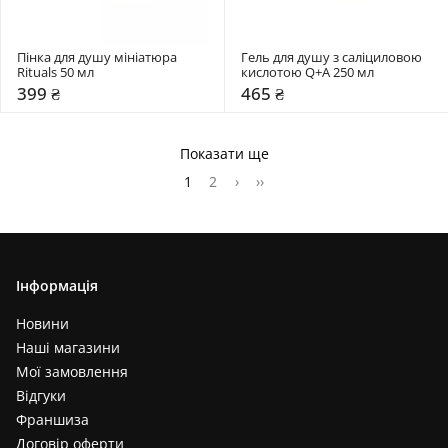
Пінка для душу мініатюра 
Гель для душу з саліциловою 
Rituals 50 мл
кислотою Q+A 250 мл
399 ₴
465 ₴
Показати ще
1
2
›
››
Інформація
Новини
Наші магазини
Мої замовлення
Відгуки
Франшиза
Договір оферти