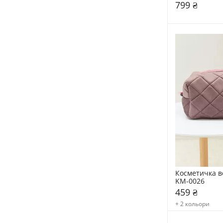
Detangler Ch
799 ₴
Косметичка в
KM-0026
459 ₴
+ 2 кольори