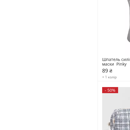
Шпатель силі
маски  Pinky
89 ₴
+ 1 колір
-
50%