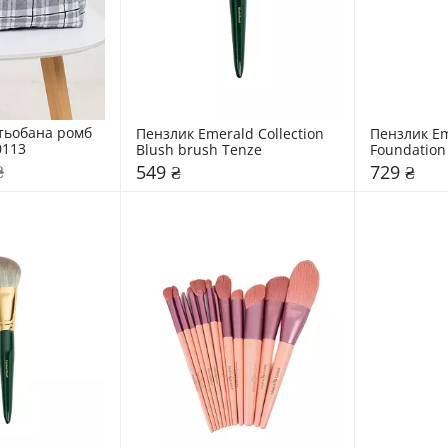
тьобана ромб 
Пензлик Emerald Collection 
Пензлик Eme
0113
Blush brush Tenze
Foundation
₴
549 ₴
729 ₴