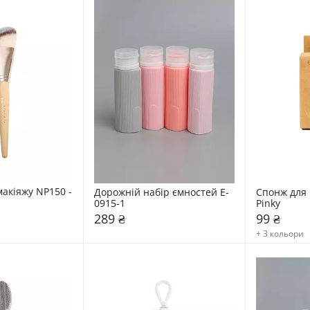
акіяжу NP150 - 
Дорожній набір ємностей E-
Спонж для 
0915-1
Pinky
289 ₴
99 ₴
+ 3 кольори