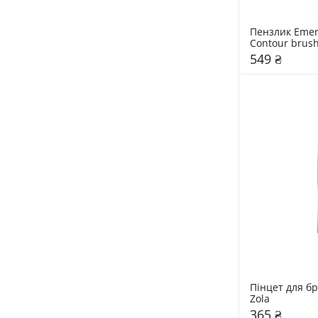
Пензлик Emera
Contour brus
549 ₴
Пінцет для бр
Zola
365 ₴