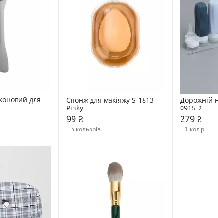
коновий для 
Спонж для макіяжу S-1813 
Дорожній н
Pinky
0915-2
99 ₴
279 ₴
+ 5 кольорів
+ 1 колір