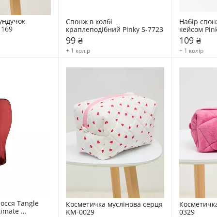
ундучок 
Спонж в колбі 
Набір спонж
1169
краплеподібний Pinky S-7723
кейсом Pin
99 ₴
109 ₴
+ 1 колір
+ 1 колір
осся Tangle 
Косметичка муслінова серця 
Косметичк
imate 
KM-0029
0329