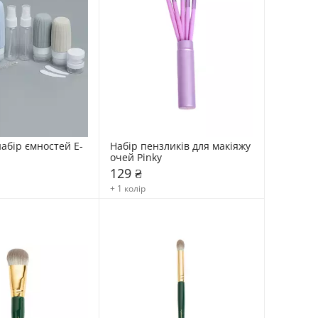
абір ємностей E-
Набір пензликів для макіяжу 
очей Pinky
129 ₴
+ 1 колір