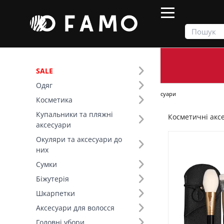
SALE
Одяг
Продукти
Косметика
Косметичні аксесуари
Косметика
Купальники та пляжні
Косметичні акс
Фільтр
аксесуари
Окуляри та аксесуари до
Ціна
них
Сумки
SALE
Біжутерія
Шкарпетки
Основний колір (18)
Аксесуари для волосся
Вид товару (64)
Головні убори