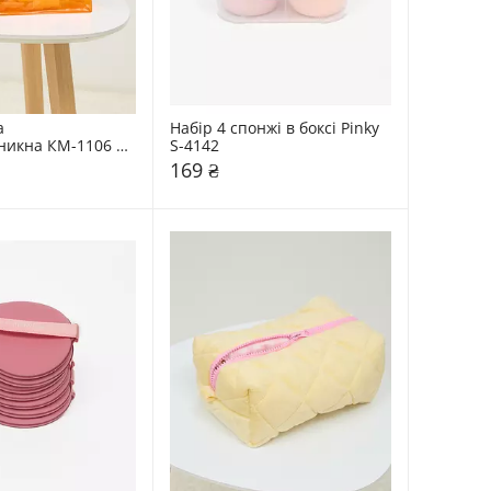
 
Набір 4 спонжі в боксі Pinky 
икна КМ-1106 
S-4142
169 ₴