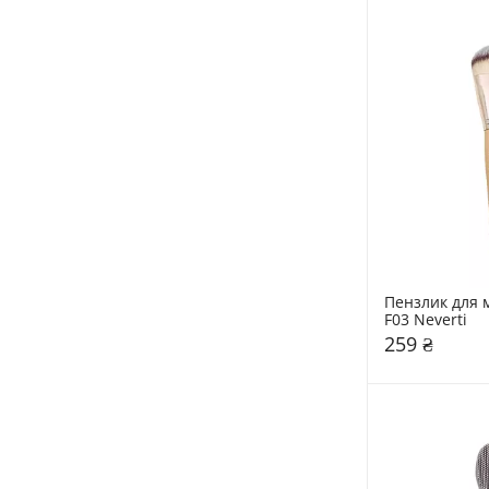
Пензлик для м
F03 Neverti
259 ₴