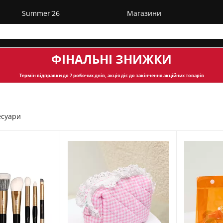
Summer'26
Магазини
ФІНАЛЬНІ ЗНИЖКИ
Термін відправки
до 7 робочих днів, акція діє до закінчення акційних товарів
есуари