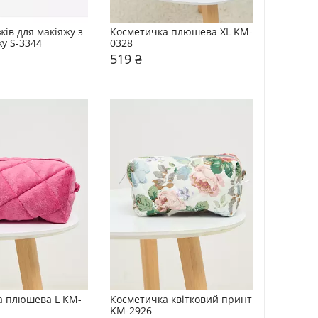
ів для макіяжу з 
Косметичка плюшева XL KM-
ky S-3344
0328
519 ₴
а плюшева L KM-
Косметичка квітковий принт 
KM-2926