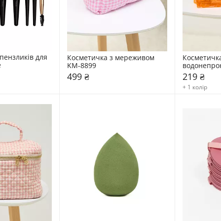
пензликів для 
Косметичка з мереживом 
Косметичка
e
KM-8899
водонепрон
Pinky
499 ₴
219 ₴
+ 1 колір