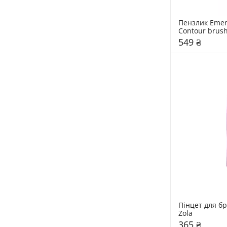
Пензлик Emera
Contour brus
549 ₴
Пінцет для бр
Zola
365 ₴