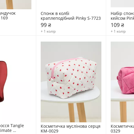
ундучок 
Спонж в колбі 
Набір спонж
1169
краплеподібний Pinky S-7723
кейсом Pin
99 ₴
109 ₴
+ 1 колір
+ 1 колір
осся Tangle 
Косметичка муслінова серця 
Косметичк
imate 
KM-0029
0329