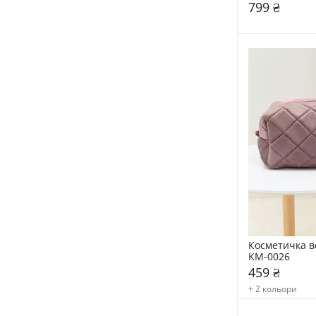
Detangler Ch
799 ₴
Косметичка в
KM-0026
459 ₴
+ 2 кольори