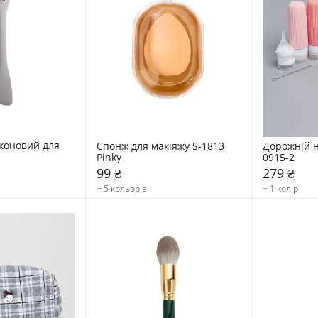
коновий для 
Спонж для макіяжу S-1813 
Дорожній н
Pinky
0915-2
99 ₴
279 ₴
+ 5 кольорів
+ 1 колір