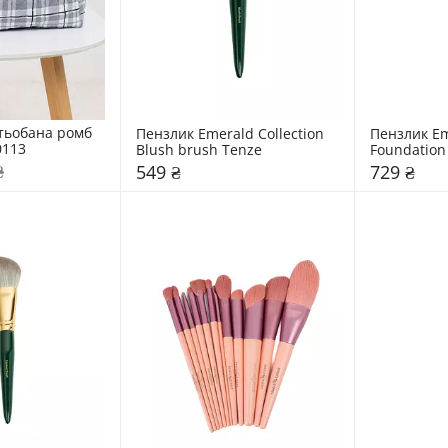
тьобана ромб 
Пензлик Emerald Collection 
Пензлик Eme
0113
Blush brush Tenze
Foundation
₴
549 ₴
729 ₴