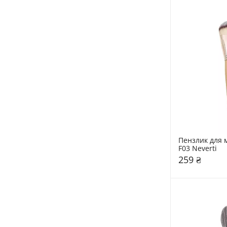
Пензлик для м
F03 Neverti
259 ₴