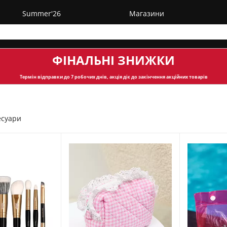
Summer'26
Магазини
ФІНАЛЬНІ ЗНИЖКИ
Термін відправки
до 7 робочих днів, акція діє до закінчення акційних товарів
есуари