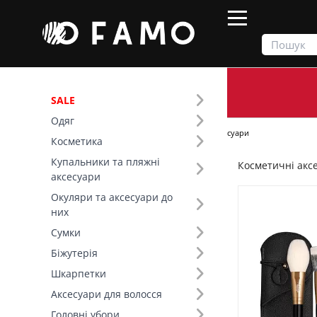
SALE
Одяг
Продукти
Косметика
Косметичні аксесуари
Косметика
Купальники та пляжні
Косметичні акс
Фільтр
аксесуари
Окуляри та аксесуари до
Ціна
них
Сумки
SALE
Біжутерія
Шкарпетки
Основний колір (18)
Аксесуари для волосся
Вид товару (64)
Головні убори