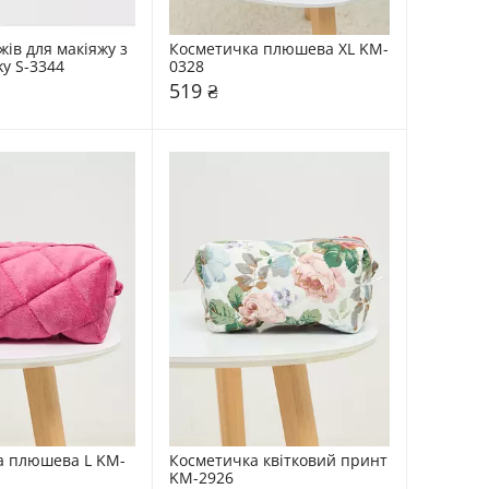
ів для макіяжу з 
Косметичка плюшева XL KM-
ky S-3344
0328
519 ₴
а плюшева L KM-
Косметичка квітковий принт 
KM-2926