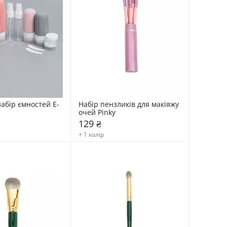
абір ємностей E-
Набір пензликів для макіяжу 
очей Pinky
129 ₴
+ 1 колір