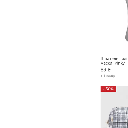
Шпатель силі
маски  Pinky
89 ₴
+ 1 колір
-
50%