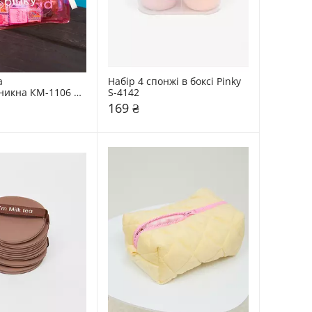
 
Набір 4 спонжі в боксі Pinky 
икна КМ-1106 
S-4142
169 ₴