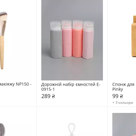
акіяжу NP150 - 
Дорожній набір ємностей E-
Спонж для 
0915-1
Pinky
289 ₴
99 ₴
+ 3 кольори