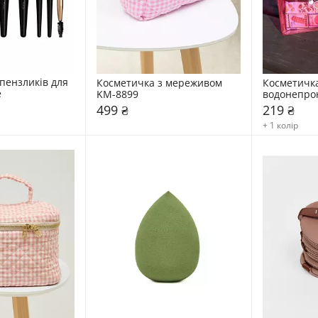
пензликів для 
Косметичка з мереживом 
Косметичка
e
KM-8899
водонепрон
Pinky
499 ₴
219 ₴
+ 1 колір