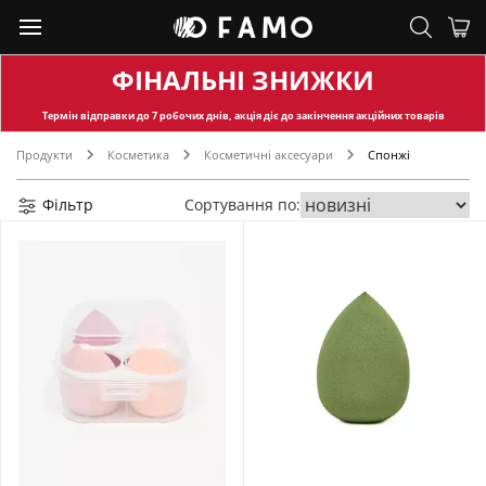
ФІНАЛЬНІ ЗНИЖКИ
Термін відправки
до 7 робочих днів, акція діє до закінчення акційних товарів
Продукти
Косметика
Косметичні аксесуари
Спонжі
Фільтр
Сортування по: