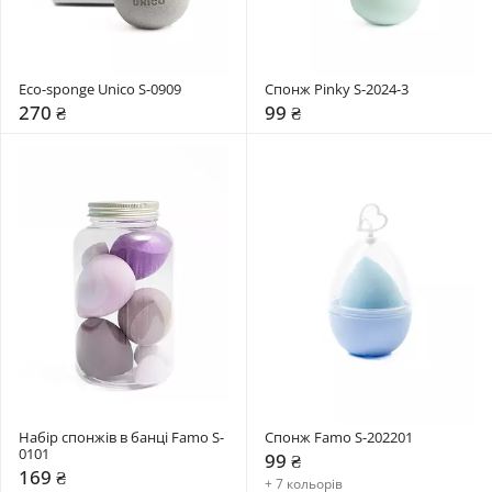
Eco-sponge Unico S-0909
Спонж Pinky S-2024-3
270 ₴
99 ₴
Набір спонжів в банці Famo S-
Спонж Famo S-202201
0101
99 ₴
169 ₴
+ 7 кольорів