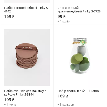
Набір 4 спонжі в боксі Pinky S-
Спонж в колбі 
4142
краплеподібний Pinky S-7723
169 ₴
99 ₴
+ 1 колір
Набір спонжів для макіяжу з 
Набір спонжів в банці Famo
кейсом Pinky S-3344
169 ₴
109 ₴
+ 1 колір
+ 3 кольори