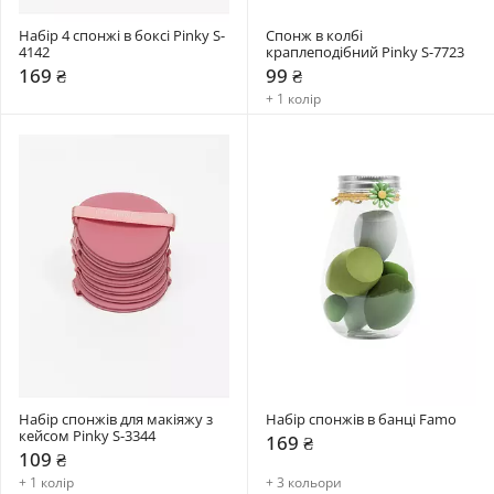
Набір 4 спонжі в боксі Pinky S-
Спонж в колбі 
4142
краплеподібний Pinky S-7723
169 ₴
99 ₴
+ 1 колір
Набір спонжів для макіяжу з 
Набір спонжів в банці Famo
кейсом Pinky S-3344
169 ₴
109 ₴
+ 1 колір
+ 3 кольори