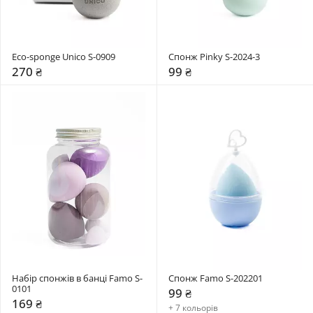
Eco-sponge Unico S-0909
Спонж Pinky S-2024-3
270 ₴
99 ₴
Набір спонжів в банці Famo S-
Спонж Famo S-202201
0101
99 ₴
169 ₴
+ 7 кольорів