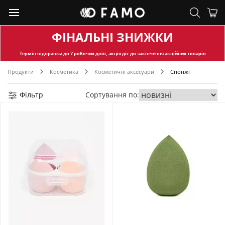
ФІНАЛЬНІ ЗНИЖКИ
Термін відправки
до 7 робочих днів, акція діє до закінчення акційних товарів
Продукти
Косметика
Косметичні аксесуари
Спонжі
Фільтр
Сортування по: