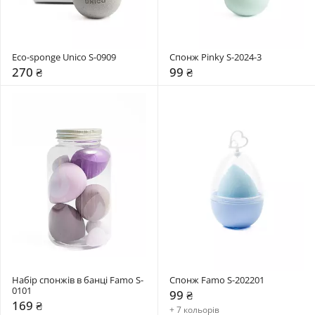
Eco-sponge Unico S-0909
Спонж Pinky S-2024-3
270 ₴
99 ₴
Набір спонжів в банці Famo S-
Спонж Famo S-202201
0101
99 ₴
169 ₴
+ 7 кольорів