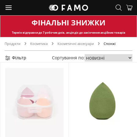
ФІНАЛЬНІ ЗНИЖКИ
Термін відправки
до 7 робочих днів, акція діє до закінчення акційних товарів
Продукти
Косметика
Косметичні аксесуари
Спонжі
Фільтр
Сортування по: