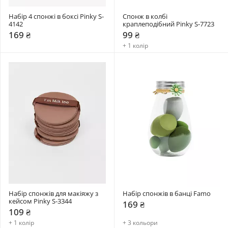
Набір 4 спонжі в боксі Pinky S-
Спонж в колбі 
4142
краплеподібний Pinky S-7723
169 ₴
99 ₴
+ 1 колір
Набір спонжів для макіяжу з 
Набір спонжів в банці Famo
кейсом Pinky S-3344
169 ₴
109 ₴
+ 1 колір
+ 3 кольори