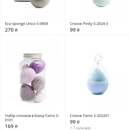
Eco-sponge Unico S-0909
Спонж Pinky S-2024-3
270 ₴
99 ₴
Набір спонжів в банці Famo S-
Спонж Famo S-202201
0101
99 ₴
169 ₴
+ 7 кольорів