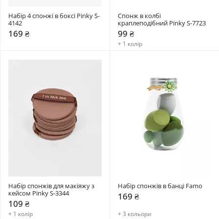
Набір 4 спонжі в боксі Pinky S-
Спонж в колбі 
4142
краплеподібний Pinky S-7723
169 ₴
99 ₴
+ 1 колір
Набір спонжів для макіяжу з 
Набір спонжів в банці Famo
кейсом Pinky S-3344
169 ₴
109 ₴
+ 1 колір
+ 3 кольори