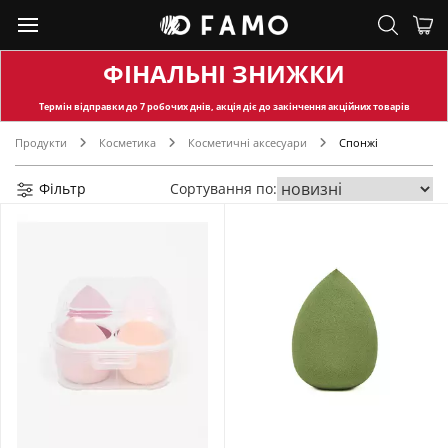
ФІНАЛЬНІ ЗНИЖКИ
Термін відправки
до 7 робочих днів, акція діє до закінчення акційних товарів
Продукти
Косметика
Косметичні аксесуари
Спонжі
Фільтр
Сортування по: