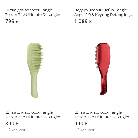
Щітка для волосся Tangle 
Подарунковий набір Tangle 
Teezer The Ultimate Detangler 
Angel 2.0 & Keyring Detangling 
Chrome Mini
Gift Set
799 ₴
1 089 ₴
Щітка для волосся Tangle 
Щітка для волосся Tangle 
Teezer The Ultimate Detangler 
Teezer The Ultimate Detangler 
Matte
Chrome
899 ₴
999 ₴
+ 2 кольори
+ 3 кольори