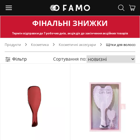
ФІНАЛЬНІ ЗНИЖКИ
Термін відправки
до 7 робочих днів, акція діє до закінчення акційних товарів
Продукти
Косметика
Косметичні аксесуари
Щітки для волосся
Фільтр
Сортування по: