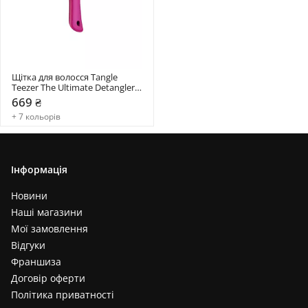
Щітка для волосся Tangle 
Teezer The Ultimate Detangler 
Mini
669 ₴
+ 7 кольорів
Інформація
Новини
Наші магазини
Мої замовлення
Відгуки
Франшиза
Договір оферти
Політика приватності