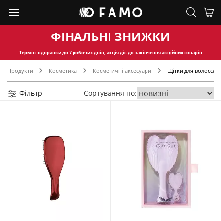
ФІНАЛЬНІ ЗНИЖКИ
Термін відправки
до 7 робочих днів, акція діє до закінчення акційних товарів
Продукти
Косметика
Косметичні аксесуари
Щітки для волосся
Фільтр
Сортування по: