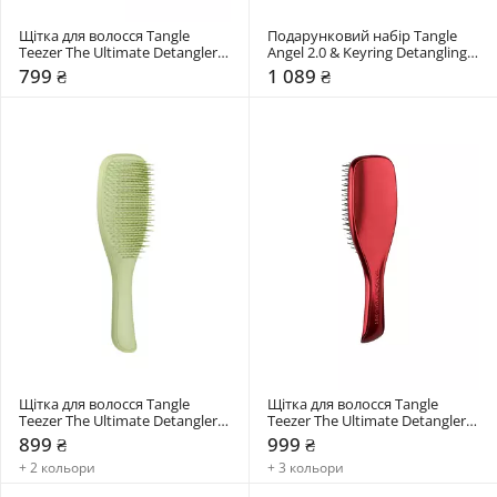
Щітка для волосся Tangle 
Подарунковий набір Tangle 
Teezer The Ultimate Detangler 
Angel 2.0 & Keyring Detangling 
Chrome Mini
Gift Set
799 ₴
1 089 ₴
Щітка для волосся Tangle 
Щітка для волосся Tangle 
Teezer The Ultimate Detangler 
Teezer The Ultimate Detangler 
Matte
Chrome
899 ₴
999 ₴
+ 2 кольори
+ 3 кольори