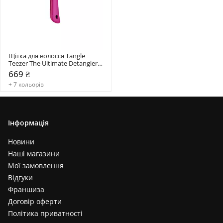
Щітка для волосся Tangle 
Teezer The Ultimate Detangler 
Mini
669 ₴
+ 7 кольорів
Інформація
Новини
Наші магазини
Мої замовлення
Відгуки
Франшиза
Договір оферти
Політика приватності