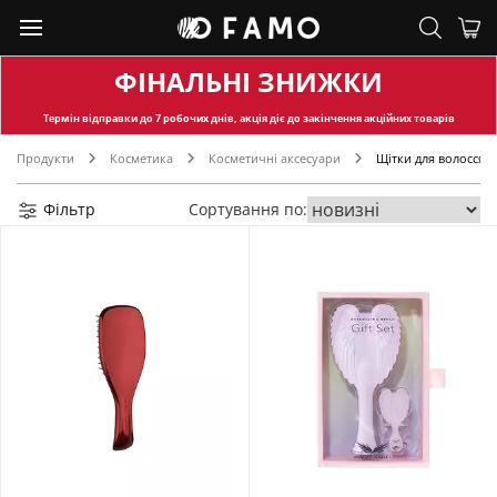
ФІНАЛЬНІ ЗНИЖКИ
Термін відправки
до 7 робочих днів, акція діє до закінчення акційних товарів
Продукти
Косметика
Косметичні аксесуари
Щітки для волосся
Фільтр
Сортування по: