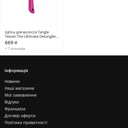
Щітка для волосся Tangle 
Teezer The Ultimate Detangler 
Mini
669 ₴
+ 7 кольорів
Інформація
Новини
Наші магазини
Мої замовлення
Відгуки
Франшиза
Договір оферти
Політика приватності