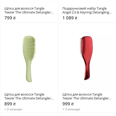
Щітка для волосся Tangle 
Подарунковий набір Tangle 
Teezer The Ultimate Detangler 
Angel 2.0 & Keyring Detangling 
Chrome Mini
Gift Set
799 ₴
1 089 ₴
Щітка для волосся Tangle 
Щітка для волосся Tangle 
Teezer The Ultimate Detangler 
Teezer The Ultimate Detangler 
Matte
Chrome
899 ₴
999 ₴
+ 2 кольори
+ 3 кольори