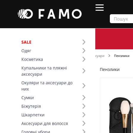
SALE
Одяг
Продукти
Косметика
Косметичні аксесуари
Пензлики
Косметика
Купальники та пляжні
Пензлики
Фільтр
аксесуари
Окуляри та аксесуари до
Ціна
них
Сумки
Основний колір (7)
Біжутерія
Шкарпетки
Аксесуари для волосся
Головні убори