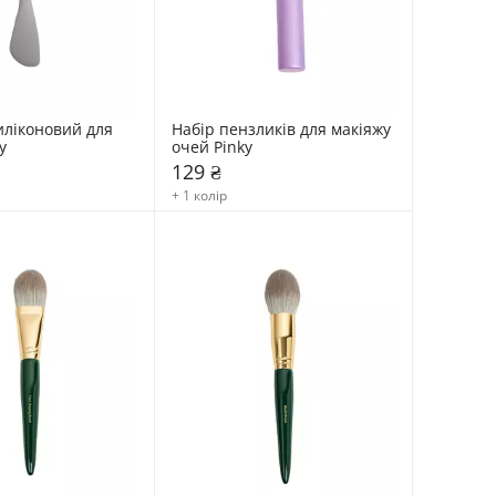
ліконовий для 
Набір пензликів для макіяжу 
y
очей Pinky
129 ₴
+ 1 колір