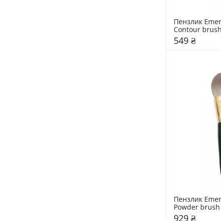
Пензлик Emera
Contour brus
549 ₴
Пензлик Emera
Powder brush
929 ₴