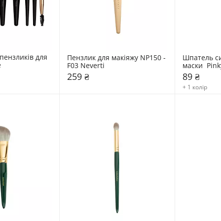
пензликів для 
Пензлик для макіяжу NP150 - 
Шпатель си
e
F03 Neverti
маски  Pink
259 ₴
89 ₴
+ 1 колір