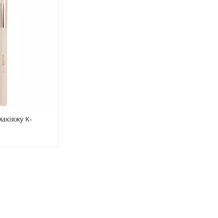
акіяжу K-