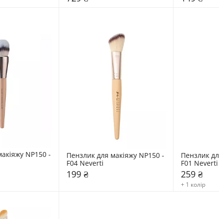
акіяжу NP150 - 
Пензлик для макіяжу NP150 - 
Пензлик дл
F04 Neverti
F01 Neverti
199 ₴
259 ₴
+ 1 колір