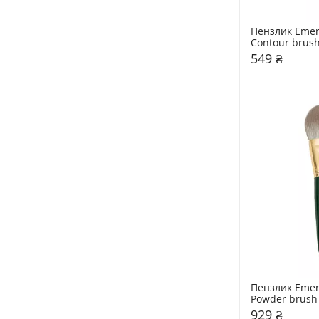
Пензлик Emera
Contour brus
549 ₴
Пензлик Emera
Powder brush
929 ₴