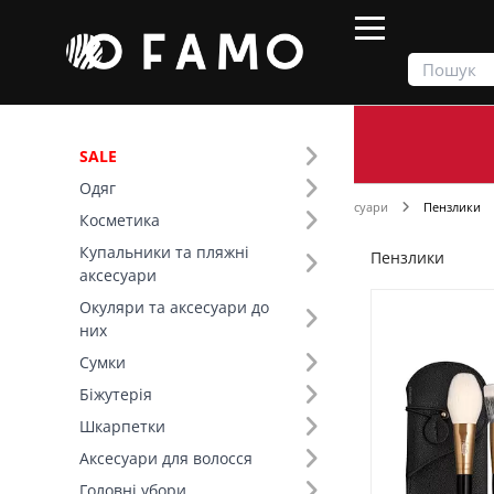
SALE
Одяг
Продукти
Косметика
Косметичні аксесуари
Пензлики
Косметика
Купальники та пляжні
Пензлики
Фільтр
аксесуари
Окуляри та аксесуари до
Ціна
них
Сумки
Основний колір (7)
Біжутерія
Шкарпетки
Аксесуари для волосся
Головні убори