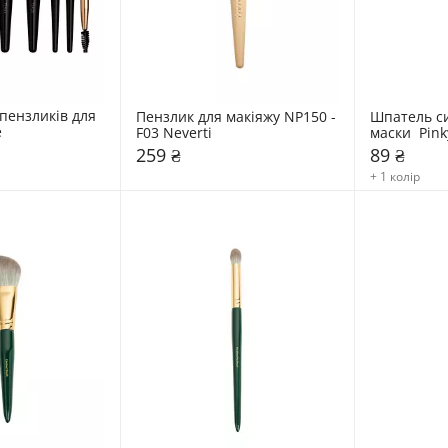
пензликів для 
Пензлик для макіяжу NP150 - 
Шпатель си
e
F03 Neverti
маски  Pink
259 ₴
89 ₴
+ 1 колір