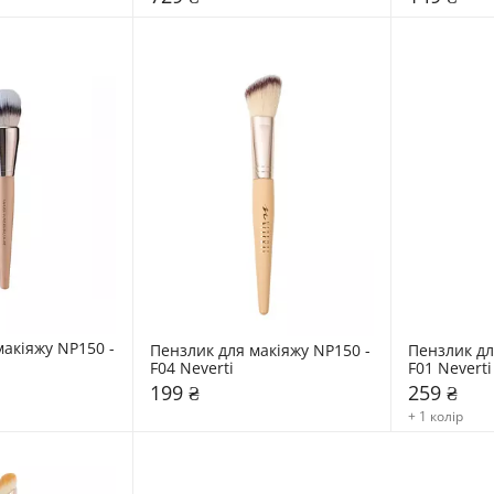
акіяжу NP150 - 
Пензлик для макіяжу NP150 - 
Пензлик дл
F04 Neverti
F01 Neverti
199 ₴
259 ₴
+ 1 колір