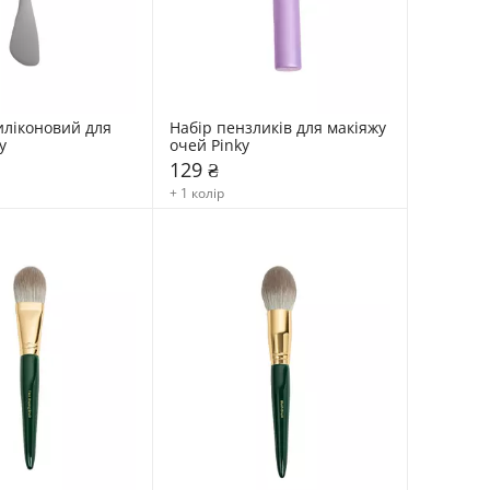
ліконовий для 
Набір пензликів для макіяжу 
y
очей Pinky
129 ₴
+ 1 колір