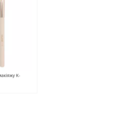
акіяжу K-