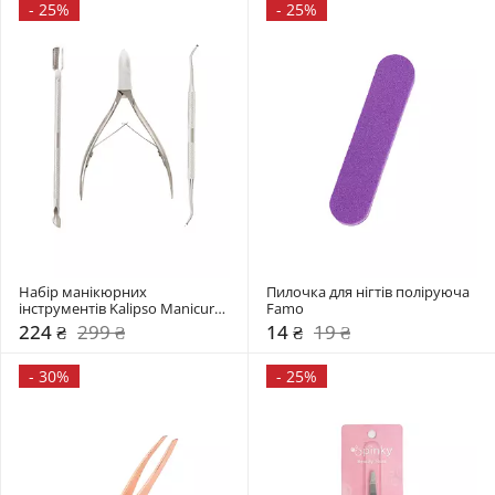
-
25%
-
25%
Набір манікюрних 
Пилочка для нігтів поліруюча 
інструментів Kalipso Manicure 
Famo
Tools Famo
224 ₴
299 ₴
14 ₴
19 ₴
-
30%
-
25%