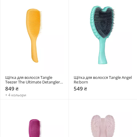
Щітка для волосся Tangle 
Щітка для волосся Tangle Angel 
Teezer The Ultimate Detangler 
Re:born
Large
849 ₴
549 ₴
+ 4 кольори