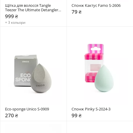
Щітка для волосся Tangle 
Спонж Кактус Famo S-2606
Teezer The Ultimate Detangler 
79 ₴
Chrome
999 ₴
+ 3 кольори
Eco-sponge Unico S-0909
Спонж Pinky S-2024-3
270 ₴
99 ₴