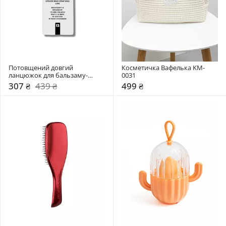
Потовщений довгий 
Косметичка Вафелька KM-
ланцюжок для бальзаму-
0031
слайдер BRAYE
307 ₴
439 ₴
499 ₴