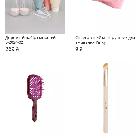
Дорожній набір ємностей 
Спресований міні- рушник для 
Е-2024-02
вмивання Pinky
269 ₴
9 ₴