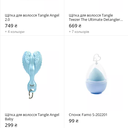
Щітка для волосся Tangle Angel 
Щітка для волосся Tangle 
2.0
Teezer The Ultimate Detangler 
Mini
749 ₴
669 ₴
+ 4 кольори
+ 7 кольорів
Щітка для волосся Tangle Angel 
Спонж Famo S-202201
Baby
99 ₴
299 ₴