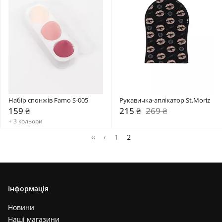
Набір спонжів Famo S-005
Рукавичка-аплікатор St.Moriz
159 ₴
215 ₴
269 ₴
+ 3 кольори
‹‹
‹
1
2
Інформація
Новини
Наші магазини