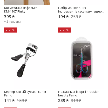
Косметичка Вафелька 
Набір манікюрних 
КМ-1107 Pinky
інструментів кусачки+пушер 
Famo
399 ₴
194 ₴
259 ₴
+ 2 кольори
-
25%
-
25%
Керлер для вій eyelash curler 
Ножиці манікюрні Precision 
Famo
beauty Famo
141 ₴
189 ₴
239 ₴
319 ₴