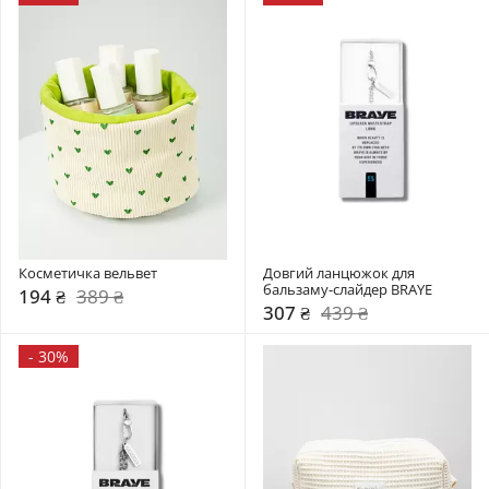
Коcметичка вельвет 
Довгий ланцюжок для 
бальзаму-слайдер BRAYE
194 ₴
389 ₴
307 ₴
439 ₴
-
30%