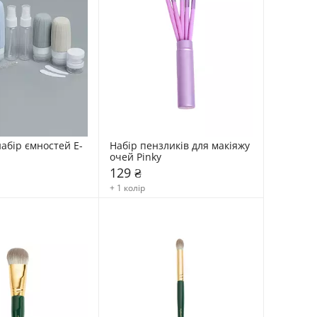
абір ємностей E-
Набір пензликів для макіяжу 
очей Pinky
129 ₴
+ 1 колір