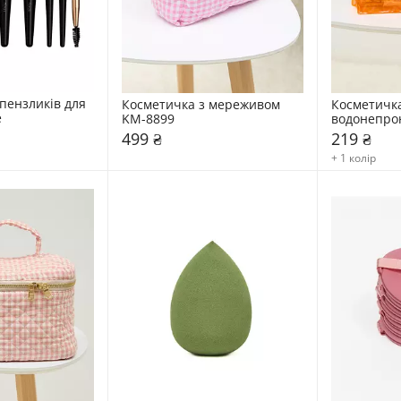
пензликів для 
Косметичка з мереживом 
Косметичка
e
KM-8899
водонепрон
Pinky
499 ₴
219 ₴
+ 1 колір