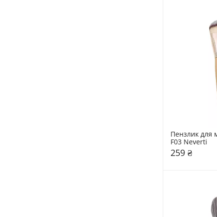
Пензлик для м
F03 Neverti
259 ₴