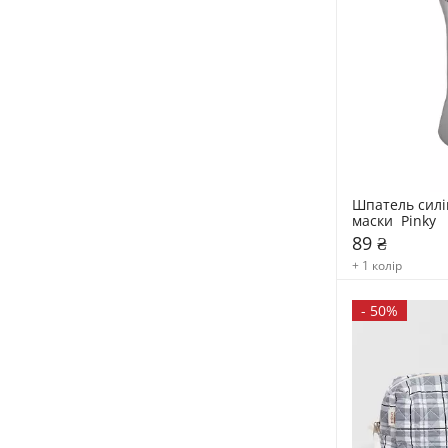
Шпатель силі
маски  Pinky
89 ₴
+ 1 колір
-
50%