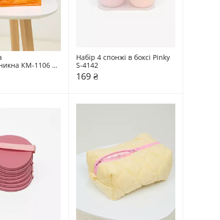
 
Набір 4 спонжі в боксі Pinky 
икна КМ-1106 
S-4142
169 ₴