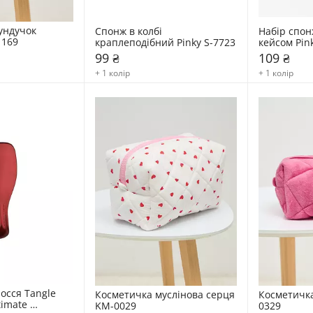
ундучок 
Спонж в колбі 
Набір спонж
1169
краплеподібний Pinky S-7723
кейсом Pin
99 ₴
109 ₴
+ 1 колір
+ 1 колір
осся Tangle 
Косметичка муслінова серця 
Косметичк
imate 
KM-0029
0329