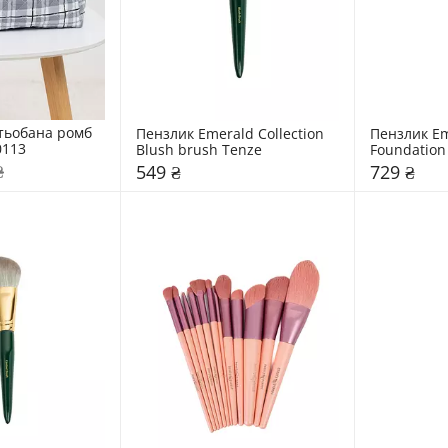
тьобана ромб 
Пензлик Emerald Collection 
Пензлик Eme
0113
Blush brush Tenze
Foundation
₴
549 ₴
729 ₴