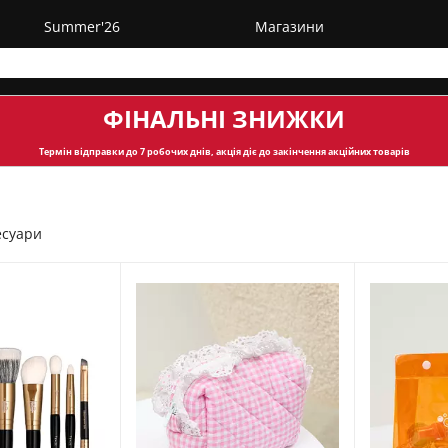
Summer'26
Магазини
ФІНАЛЬНІ ЗНИЖКИ
Термін відправки
до 7 робочих днів, акція діє до закінчення акційних товарів
есуари