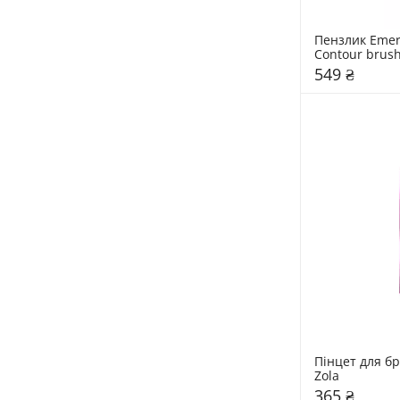
Пензлик Emera
Contour brus
549 ₴
Пінцет для бр
Zola
365 ₴