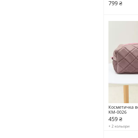
Detangler Ch
799 ₴
Косметичка в
KM-0026
459 ₴
+ 2 кольори