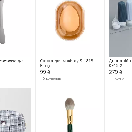
коновий для 
Спонж для макіяжу S-1813 
Дорожній н
Pinky
0915-2
99 ₴
279 ₴
+ 5 кольорів
+ 1 колір