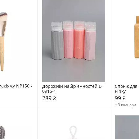
акіяжу NP150 - 
Дорожній набір ємностей E-
Спонж для 
0915-1
Pinky
289 ₴
99 ₴
+ 3 кольори