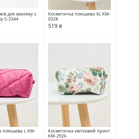
ів для макіяжу з 
Косметичка плюшева XL KM-
ky S-3344
0328
519 ₴
а плюшева L KM-
Косметичка квітковий принт 
KM-2926