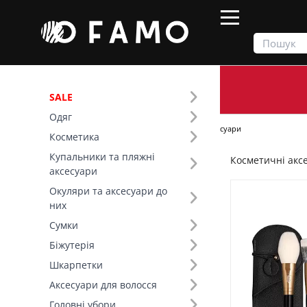
SALE
Одяг
Продукти
Косметика
Косметичні аксесуари
Косметика
Купальники та пляжні
Косметичні акс
Фільтр
аксесуари
Окуляри та аксесуари до
Ціна
них
Сумки
SALE
Біжутерія
Шкарпетки
Основний колір (18)
Аксесуари для волосся
Вид товару (64)
Головні убори