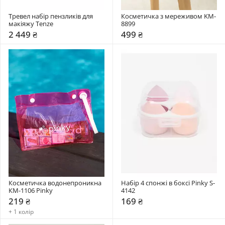
Тревел набір пензликів для 
Косметичка з мереживом KM-
макіяжу Tenze
8899
2 449 ₴
499 ₴
Косметичка водонепроникна 
Набір 4 спонжі в боксі Pinky S-
КМ-1106 Pinky
4142
219 ₴
169 ₴
+ 1 колір