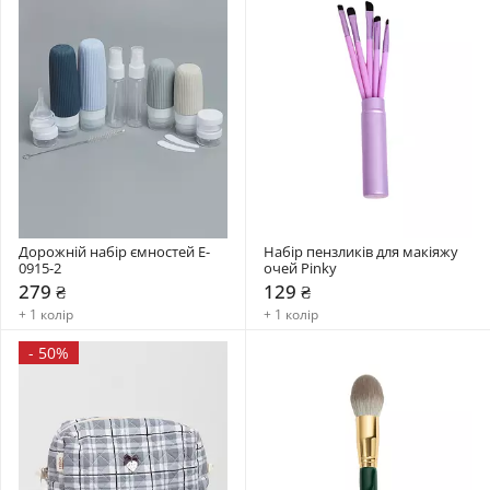
Дорожній набір ємностей E-
Набір пензликів для макіяжу 
0915-2
очей Pinky
279 ₴
129 ₴
+ 1 колір
+ 1 колір
-
50%