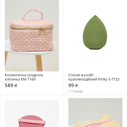
Косметичка сундучок 
Спонж в колбі 
клітинка KM-1169
краплеподібний Pinky S-7723
589 ₴
99 ₴
+ 1 колір