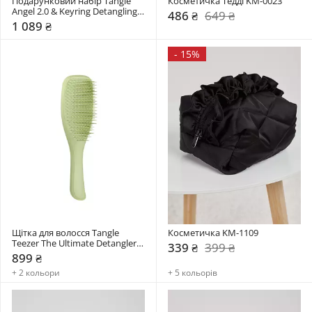
Подарунковий набір Tangle 
Косметичка Тедді KM-0023
Angel 2.0 & Keyring Detangling 
486 ₴
649 ₴
Gift Set
1 089 ₴
-
15%
Щітка для волосся Tangle 
Косметичка KM-1109
Teezer The Ultimate Detangler 
339 ₴
399 ₴
Matte
899 ₴
+ 2 кольори
+ 5 кольорів