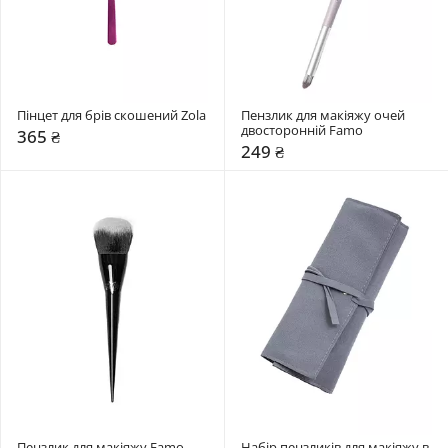
Пінцет для брів скошений Zola
Пензлик для макіяжу очей 
двосторонній Famo
365 ₴
249 ₴
Пензлик для макіяжу Famo
Набір пензликів для макіяжу в 