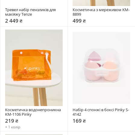
Тревел набір пензликів для 
Косметичка з мереживом KM-
макіяжу Tenze
8899
2 449 ₴
499 ₴
Косметичка водонепроникна 
Набір 4 спонжі в боксі Pinky S-
КМ-1106 Pinky
4142
219 ₴
169 ₴
+ 1 колір