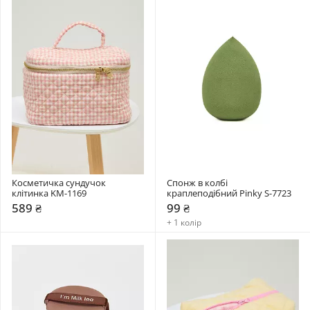
Косметичка сундучок 
Спонж в колбі 
клітинка KM-1169
краплеподібний Pinky S-7723
589 ₴
99 ₴
+ 1 колір