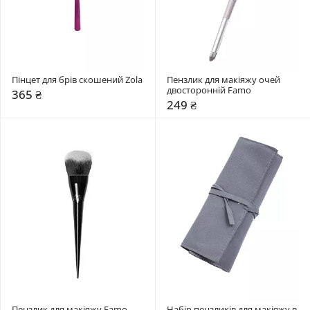
Пінцет для брів скошений Zola
Пензлик для макіяжу очей 
двосторонній Famo
365 ₴
249 ₴
Пензлик для макіяжу Famo
Набір пензликів для макіяжу в 