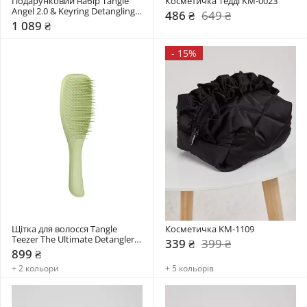
Подарунковий набір Tangle 
Косметичка Тедді KM-0023
Angel 2.0 & Keyring Detangling 
486 ₴
649 ₴
Gift Set
1 089 ₴
-
15%
Щітка для волосся Tangle 
Косметичка KM-1109
Teezer The Ultimate Detangler 
339 ₴
399 ₴
Matte
899 ₴
+ 2 кольори
+ 5 кольорів