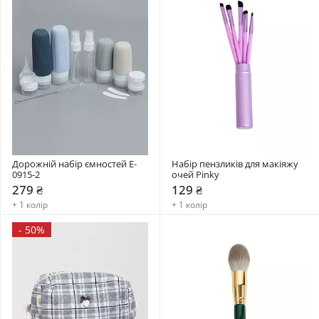
Дорожній набір ємностей E-
Набір пензликів для макіяжу 
0915-2
очей Pinky
279 ₴
129 ₴
+ 1 колір
+ 1 колір
-
50%