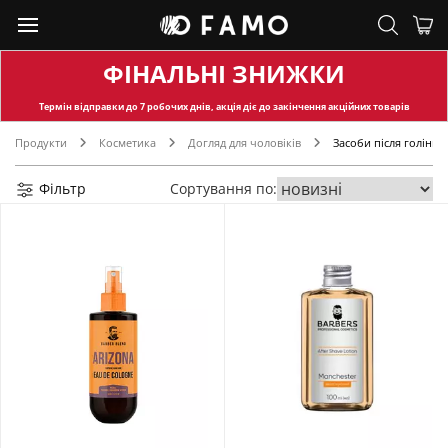
ФІНАЛЬНІ ЗНИЖКИ
Термін відправки
до 7 робочих днів, акція діє до закінчення акційних товарів
Продукти
Косметика
Догляд для чоловіків
Засоби після гоління
Фільтр
Сортування по: