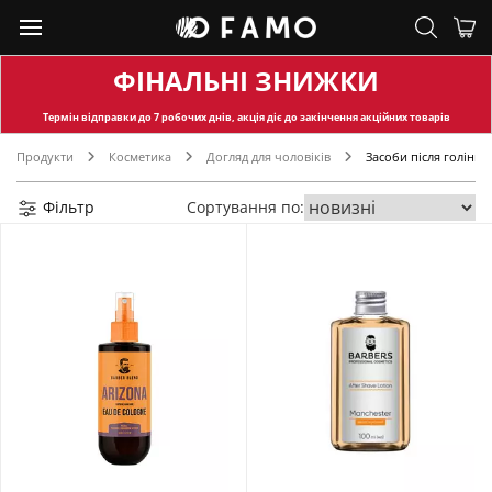
ФІНАЛЬНІ ЗНИЖКИ
Термін відправки
до 7 робочих днів, акція діє до закінчення акційних товарів
Продукти
Косметика
Догляд для чоловіків
Засоби після гоління
Фільтр
Сортування по: