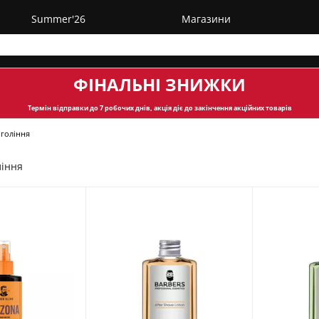
Summer'26
Магазини
ФІНАЛЬНІ ЗНИЖКИ
Термін відправки
до 7 робочих днів, акція діє до закінчення акційних товарів
 гоління
ління