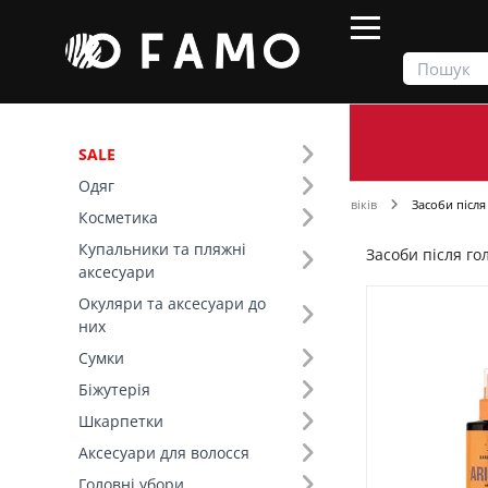
SALE
Одяг
Продукти
Косметика
Догляд для чоловіків
Засоби після
Косметика
Купальники та пляжні
Засоби після го
Фільтр
аксесуари
Окуляри та аксесуари до
Ціна
них
Сумки
Біжутерія
Шкарпетки
Аксесуари для волосся
Головні убори