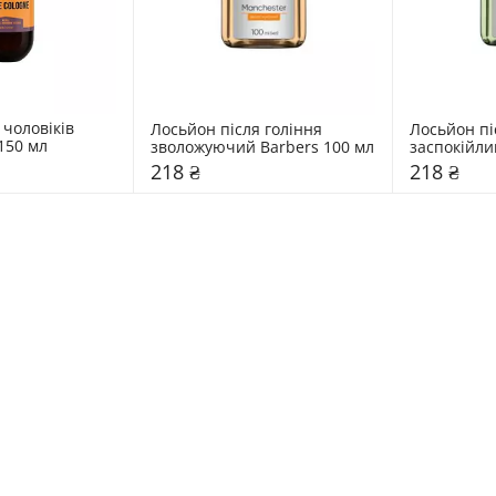
чоловіків 
Лосьйон після гоління 
Лосьйон піс
150 мл
зволожуючий Barbers 100 мл
заспокійли
мл
218 ₴
218 ₴