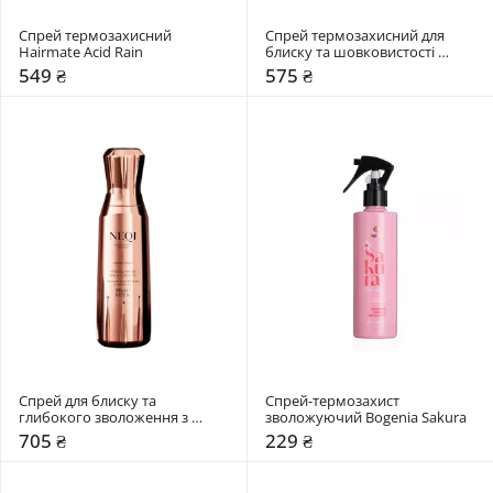
Спрей термозахисний 
Спрей термозахисний для 
Hairmate Acid Rain
блиску та шовковистості 
волосся NEQI Diamond Glass 
549 ₴
575 ₴
Styling Spray All
Спрей для блиску та 
Спрей-термозахист 
глибокого зволоження з 
зволожуючий Bogenia Sakura
термозахистом NEQI Diamond 
705 ₴
229 ₴
Glass Ultimate Styling Spray