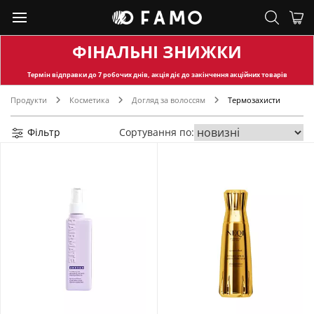
ФІНАЛЬНІ ЗНИЖКИ
Термін відправки
до 7 робочих днів, акція діє до закінчення акційних товарів
Продукти
Косметика
Догляд за волоссям
Термозахисти
Фільтр
Сортування по: