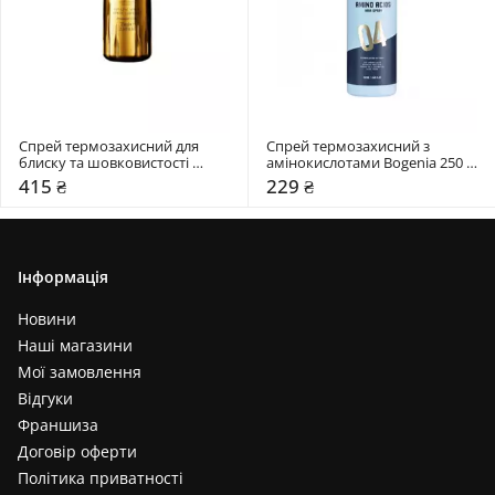
Спрей термозахисний для 
Спрей термозахисний з 
блиску та шовковистості 
амінокислотами Bogenia 250 
волосся NEQI 75 мл
мл
415 ₴
229 ₴
Інформація
Новини
Наші магазини
Мої замовлення
Відгуки
Франшиза
Договір оферти
Політика приватності