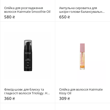
Олійка для розгладження 
Ампульна сироватка для 
волосся Hairmate Smoothie Oil
шкіри голови балансувальна 
Triology. Sebobalance
580 ₴
650 ₴
Флюїд-шовк для блиску та 
Олійка для волосся Hairmate 
гладкості волосся Triology. Hair 
Kissy Oil
Architect
360 ₴
309 ₴