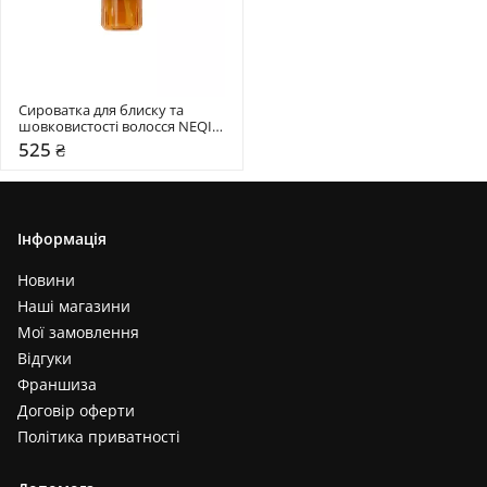
Сироватка для блиску та 
шовковистості волосся NEQI 
75 мл
525 ₴
Інформація
Новини
Наші магазини
Мої замовлення
Відгуки
Франшиза
Договір оферти
Політика приватності