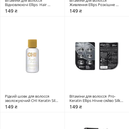
Вітаміни для волосся 
Вітаміни для волосся 
Відновлюючі Ellips  Hair 
Живлення Ellips Розкішне 
Vitamins Pure Natura
сяйво Smooth & Shiny
149 ₴
149 ₴
Рідкий шовк для волосся 
Вітаміни для волосся  Pro-
зволожуючий CHI Keratin Silk 
Keratin Ellips Нічне сяйво Silky 
Infusion
Black
149 ₴
149 ₴