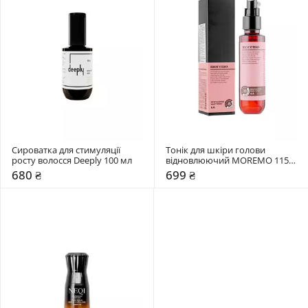
Сироватка для стимуляції 
Тонік для шкіри голови 
росту волосся Deeply 100 мл
відновлюючий MOREMO 115 
мл
680 ₴
699 ₴