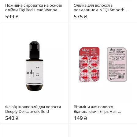
Поживна сироватка на основі 
Олійка для волосся з 
олійки Tigi Bed Head Wanna 
розмарином NEQI Smooth 
Glow
Strength
599 ₴
575 ₴
Флюїд шовковий для волосся 
Вітаміни для волосся 
Deeply Delicate silk fluid
Відновлюючі Ellips Hair 
Vitamins Lady Shiny 
540 ₴
149 ₴