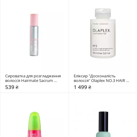
Сироватка для розгладження 
Еліксир "Досконалість 
волосся Hairmate Sacrum 
волосся" Olaplex NO.3 HAIR 
Serum
PERFECTOR
539 ₴
1 499 ₴