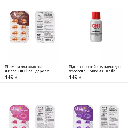
Вітаміни для волосся 
Відновлюючий комплекс для 
Живлення Ellips Здоров'я 
волосся з шовком CHI Silk 
волосся Hair Vitality
Infusion
149 ₴
149 ₴