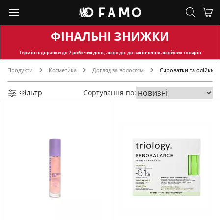
ФІНАЛЬНІ ЗНИЖКИ
Термін відправки
до 7 робочих днів, акція діє до закінчення акційних товарів
Продукти
Косметика
Догляд за волоссям
Сироватки та олійки
Фільтр
Сортування по: