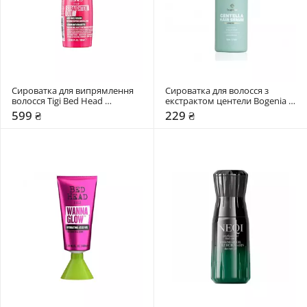
Сироватка для випрямлення 
Сироватка для волосся з 
волосся Tigi Bed Head 
екстрактом центели Bogenia 
Straighten Out Anti Frizz Serum
Centella
599 ₴
229 ₴