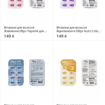
Вітаміни для волосся 
Вітаміни для волосся 
Живлення Ellips Терапія для 
Відновлюючі Ellips Nutri Color 
волосся Hair treatment
with Triple Care
149 ₴
149 ₴