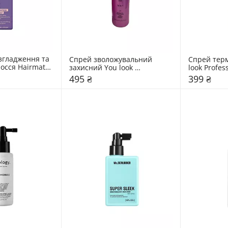
згладження та 
Спрей зволожувальний 
Спрей терм
осся Hairmate 
захисний You look 
look Profess
ay
Professional Glamour Super 
Protection
495 ₴
399 ₴
Mist 15 in 1