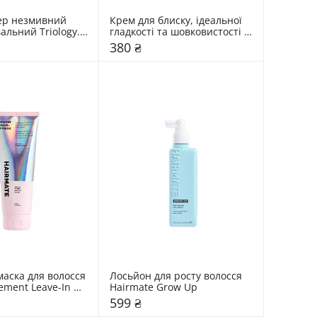
р незмивний 
Крем для блиску, ідеальної 
льний Triology. 
гладкості та шовковистості 
tor
волосся Triology. Hair 
380 ₴
Architect
аска для волосся 
Лосьйон для росту волосся 
ment Leave-In 
Hairmate Grow Up
599 ₴