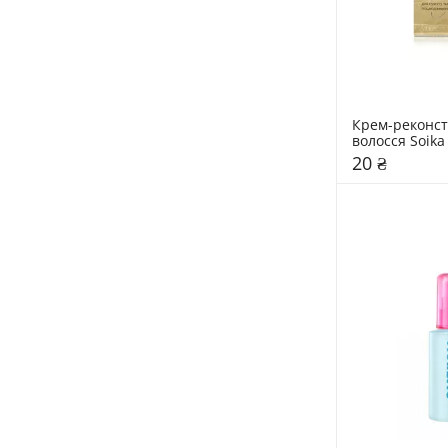
Крем-реконст
волосся Soika
блиску"
20 ₴