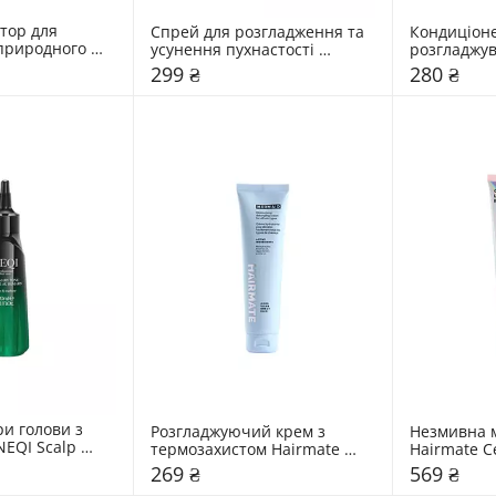
тор для 
Спрей для розгладження та 
Кондиціоне
природного 
усунення пухнастості 
розгладжува
, схильного до 
Mr.SCRUBBER Super Sleek
Hair Perfec
299 ₴
280 ₴
logy. 
и голови з 
Розгладжуючий крем з 
Незмивна м
EQI Scalp 
термозахистом Hairmate 
Hairmate Ce
emary Tonic
Mermaid
Mask
269 ₴
569 ₴