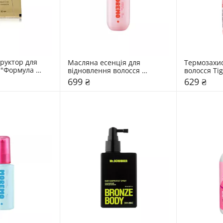
руктор для 
Масляна есенція для 
Термозахис
 "Формула 
відновлення волосся 
волосся Tig
MOREMO Hair Essence 
Like It Hot
699 ₴
629 ₴
Delightful Oil (RE)