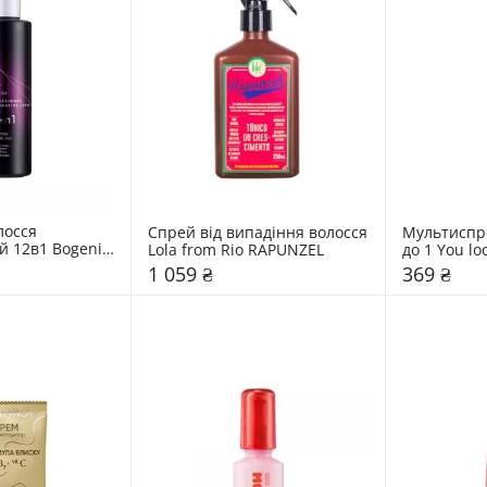
осся 
Спрей від випадіння волосся 
Мультиспрей
 12в1 Bogenia 
Lola from Rio RAPUNZEL
до 1 You loo
estorative 
Pink
1 059 ₴
369 ₴