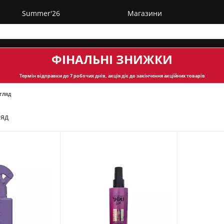
Summer'26
Магазини
ФІНАЛЬНІ ЗНИЖКИ
Термін відправки
до 7 робочих днів, акція діє до закінчення акційних товарів
гляд
ляд