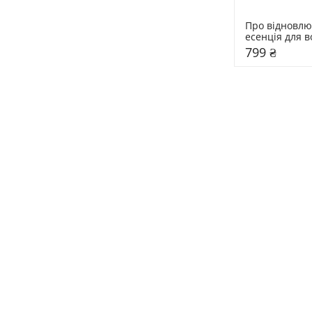
Про відновлю
есенція для в
MOREMO 80 
799 ₴