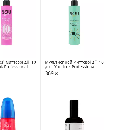
 миттєвої дії  10 
Мультиспрей миттєвої дії  10 
k Professional 
до 1 You look Professional 
Green
369 ₴