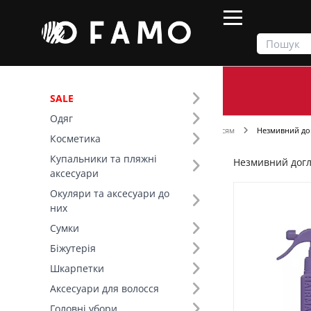
SALE
Одяг
Продукти
Косметика
Догляд за волоссям
Незмивний до
Косметика
Купальники та пляжні
Незмивний дог
Фільтр
аксесуари
Окуляри та аксесуари до
Ціна
них
Сумки
Бренд (13)
Біжутерія
Шкарпетки
Вид товару (17)
Аксесуари для волосся
Засіб за потребою (2)
Головні убори