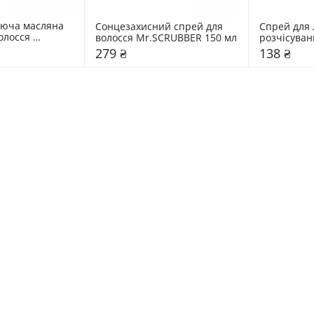
юча масляна 
Сонцезахисний спрей для 
Спрей для л
олосся 
волосся Mr.SCRUBBER 150 мл
розчісуван
мл
279 ₴
138 ₴