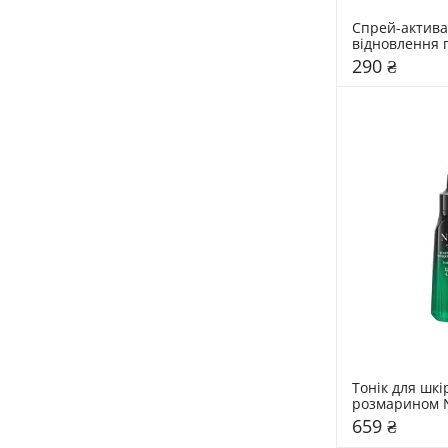
Cпрей-актива
відновлення 
росту волосся
290 ₴
випадіння Trio
Trichomax
Тонік для шкір
розмарином N
Symphony Ros
659 ₴