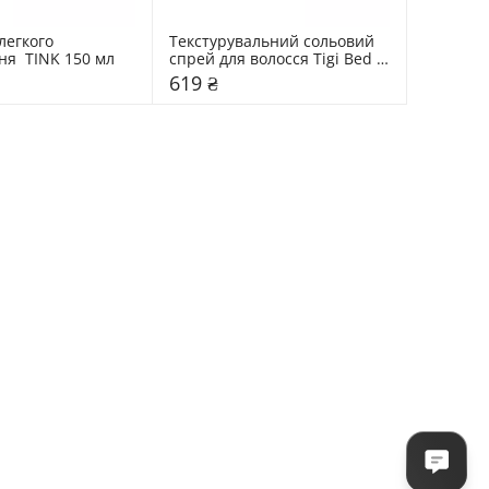
егкого 
Текстурувальний сольовий 
ня  TINK 150 мл
спрей для волосся Tigi Bed 
Head 100 мл
619 ₴