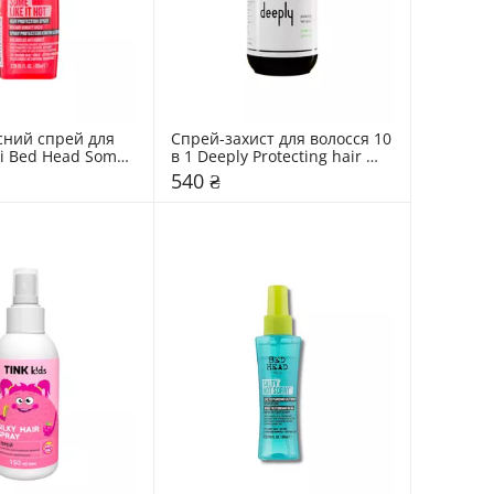
ний спрей для 
Спрей-захист для волосся 10 
i Bed Head Some 
в 1 Deeply Protecting hair 
spray 10 in 1
540 ₴