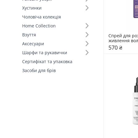
Хустинки
Чоловіча колекція
Home Collection
Взуття
Спрей для ро
живлення вол
Аксесуари
Smoothie Spr
570 ₴
Шарфи та рукавички
Сертифікат та упаковка
Засоби для брів