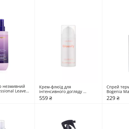
р незмивний 
Крем-флюїд для 
Спрей терм
ssional Leave-
інтенсивного догляду 
Bogenia Ma
Treatment Elixir
LAvHAIR Glossify
559 ₴
229 ₴