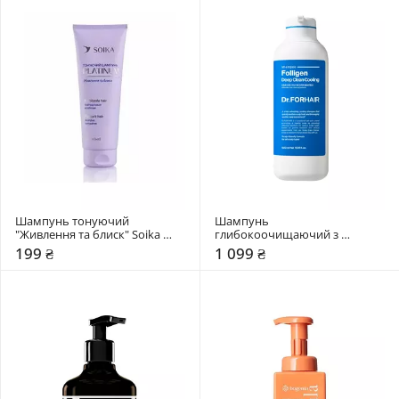
Шампунь тонуючий 
Шампунь 
"Живлення та блиск" Soika 
глибокоочищаючий з 
Platinum
ефектом охолодження 
199 ₴
1 099 ₴
Dr.FORHAIR Folligen Deep Clean 
Cooling