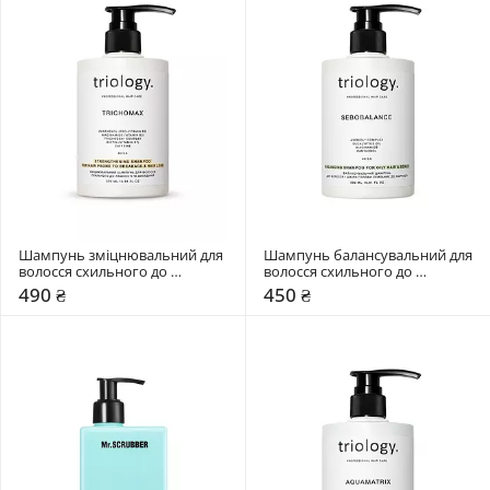
Шампунь зміцнювальний для 
Шампунь балансувальний для 
волосся схильного до 
волосся схильного до 
ламкості та випадіння Triology. 
жирності Triology. Sebobalance
490 ₴
450 ₴
Trichomax