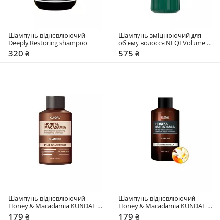
Шампунь відновлюючий 
Шампунь зміцнюючий для 
Deeply Restoring shampoo
об'єму волосся NEQI Volume 
Victory
320 ₴
575 ₴
Шампунь відновлюючий 
Шампунь відновлюючий 
Honey & Macadamia KUNDAL 
Honey & Macadamia KUNDAL 
"Pink Grapefruit"
"Amber Vanilla"
179 ₴
179 ₴