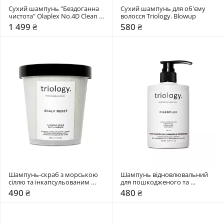
Сухий шампунь "Бездоганна 
Сухий шампунь для об'єму 
чистота" Olaplex No.4D Clean 
волосся Triology. Blowup
Volume Detox Dry Shampoo
1 499 ₴
580 ₴
Шампунь-скраб з морською 
Шампунь відновлювальний 
сіллю та інкапсульованим 
для пошкодженого та 
вугіллям Triology. Scalp reset
фарбованого волосся Triology. 
490 ₴
480 ₴
Fiberplex