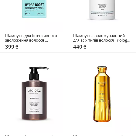
Шампунь для інтенсивного 
Шампунь зволожувальний 
зволоження волосся 
для всіх типів волосся Triology. 
Mr.SCRUBBER Hydra Boost
Aquamatrix
399 ₴
440 ₴