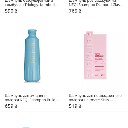
Шампунь безсульфатний з 
Шампунь розгладжуючий 
комбучею Triology. Kombucha
NEQI Shampoo Diamond Glass
590 ₴
765 ₴
Шампунь для зміцнення 
Шампунь для пошкодженого 
волосся NEQI Shampoo Build 
волосся Hairmate Kissy 
Boost
Shampoo
659 ₴
519 ₴