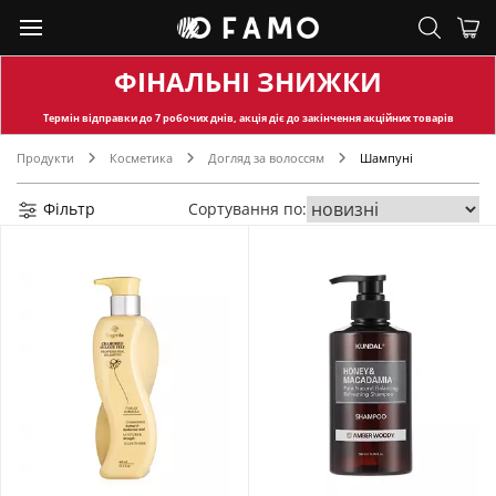
ФІНАЛЬНІ ЗНИЖКИ
Термін відправки
до 7 робочих днів, акція діє до закінчення акційних товарів
Продукти
Косметика
Догляд за волоссям
Шампуні
Фільтр
Сортування по: