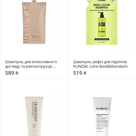
Шампунь для інтенсивного 
Шампунь рефіл для підлітків 
догляду та реконструкції 
KUNDAL Lime Basil&Mandarin
пошкодженого волосся 
589 ₴
519 ₴
LAvHAIR RepairPro