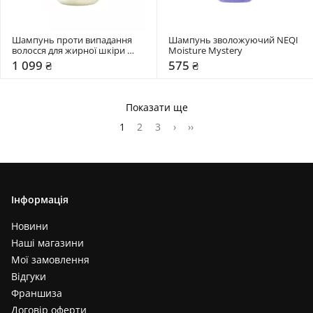
Шампунь проти випадання 
Шампунь зволожуючий NEQI 
волосся для жирної шкіри 
Moisture Mystery
голови MOREMO Caffeine 
1 099 ₴
575 ₴
Biome Shampoo for Oily Scalp
Показати ще
1
2
3
›
››
Інформація
Новини
Наші магазини
Мої замовлення
Відгуки
Франшиза
Договір оферти