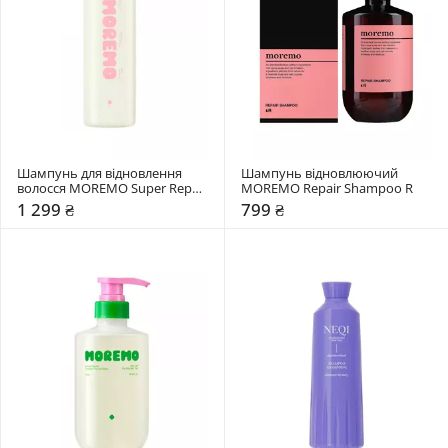
Шампунь для відновлення 
Шампунь відновлюючий 
волосся MOREMO Super Repair 
MOREMO Repair Shampoo R
Shampoo
1 299 ₴
799 ₴