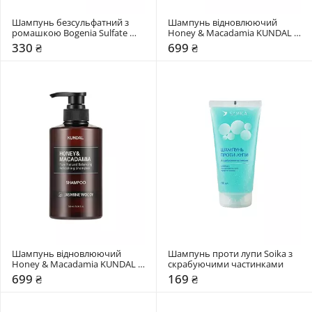
Шампунь безсульфатний з 
Шампунь відновлюючий 
ромашкою Bogenia Sulfate 
Honey & Macadamia KUNDAL 
Free
Amber Woody
330 ₴
699 ₴
Шампунь відновлюючий 
Шампунь проти лупи Soika з 
Honey & Macadamia KUNDAL 
скрабуючими частинками
Aroma Edition Jasmine Woody
699 ₴
169 ₴