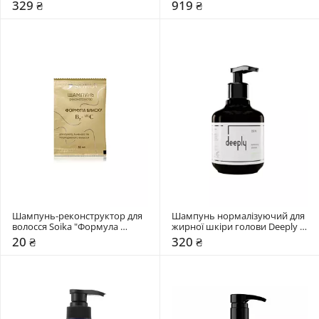
RAPUNZEL REJUVENATING
329 ₴
919 ₴
Шампунь-реконструктор для 
Шампунь нормалізуючий для 
волосся Soika "Формула 
жирної шкіри голови Deeply 
блиску"
Normalizing
20 ₴
320 ₴