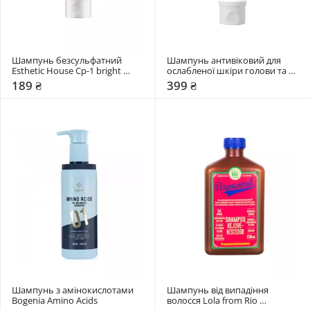
Шампунь безсульфатний 
Шампунь антивіковий для 
Esthetic House Cp-1 bright 
ослабленої шкіри голови та 
complex з протеїнами та 
тонкого волосся Dr.FORHAIR 
189 ₴
399 ₴
колагеном
Heritage April Muguet
Шампунь з амінокислотами 
Шампунь від випадіння 
Bogenia Amino Acids
волосся Lola from Rio 