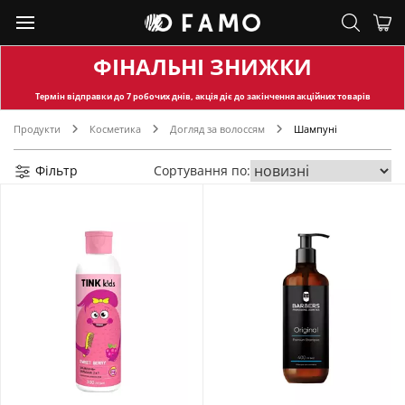
ФІНАЛЬНІ ЗНИЖКИ
Термін відправки
до 7 робочих днів, акція діє до закінчення акційних товарів
Продукти
Косметика
Догляд за волоссям
Шампуні
Фільтр
Сортування по: