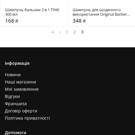
Шампунь-бальзам 2 в 1 TINK 
Шампунь для щоденного 
300 мл
використання Original Barbers 
400 мл
168 ₴
348 ₴
‹‹
‹
1
2
3
Інформація
Новини
Наші магазини
Мої замовлення
Відгуки
Франшиза
Договір оферти
Політика приватності
Допомога