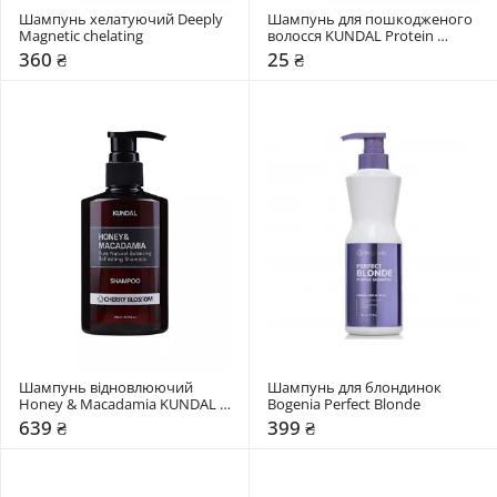
Шампунь хелатуючий Deeply 
Шампунь для пошкодженого 
Magnetic chelating
волосся KUNDAL Protein 
Bonding "Violet Muguet"
360 ₴
25 ₴
Шампунь відновлюючий 
Шампунь для блондинок 
Honey & Macadamia KUNDAL 
Bogenia Perfect Blonde
"Cherry Blossom"
639 ₴
399 ₴