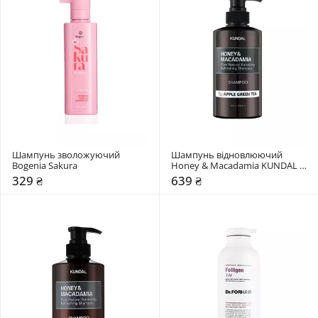
Шампунь зволожуючий 
Шампунь відновлюючий 
Bogenia Sakura
Honey & Macadamia KUNDAL 
"Apple Green Tea"
329 ₴
639 ₴