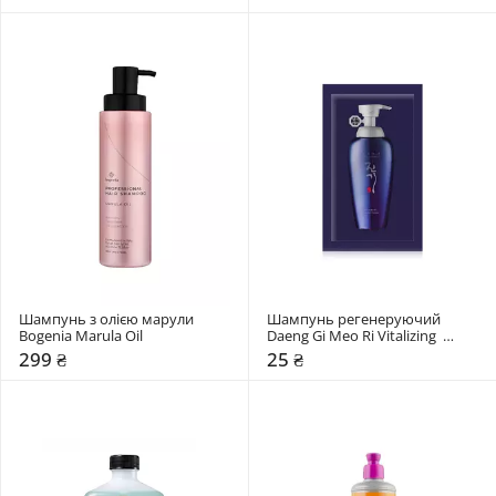
Shampoo
Шампунь з олією марули 
Шампунь регенеруючий 
Bogenia Marula Oil
Daeng Gi Meo Ri Vitalizing  
Shampoo
299 ₴
25 ₴