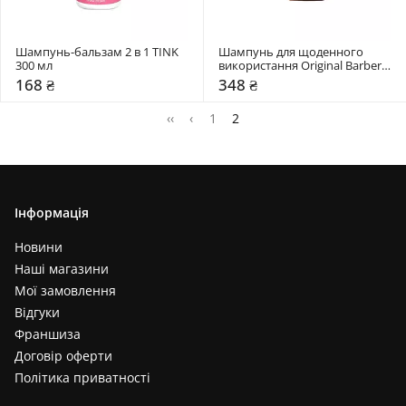
Шампунь-бальзам 2 в 1 TINK 
Шампунь для щоденного 
300 мл
використання Original Barbers 
400 мл
168 ₴
348 ₴
‹‹
‹
1
2
Інформація
Новини
Наші магазини
Мої замовлення
Відгуки
Франшиза
Договір оферти
Політика приватності