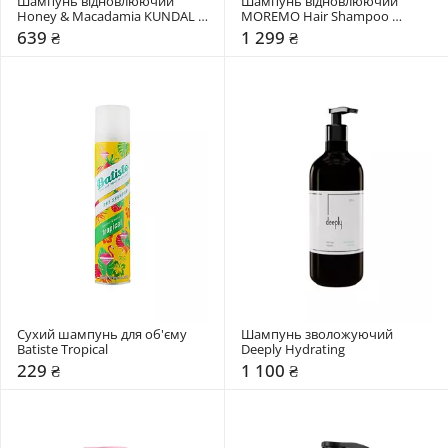
Шампунь відновлюючий 
Шампунь відновлюючий 
Honey & Macadamia KUNDAL 
MOREMO Hair Shampoo 
"Fuzzy Navel"
Miracle 2X
639 ₴
1 299 ₴
Сухий шампунь для об'єму 
Шампунь зволожуючий 
Batiste Tropical
Deeply Hydrating
229 ₴
1 100 ₴