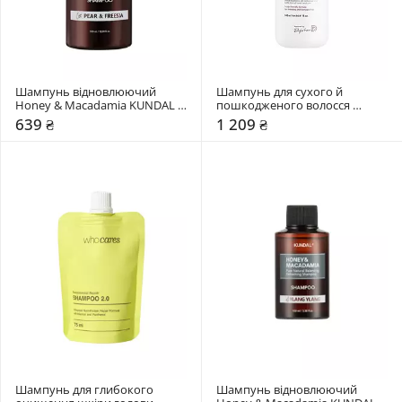
Шампунь відновлюючий 
Шампунь для сухого й 
Honey & Macadamia KUNDAL 
пошкодженого волосся 
"Pear & Freesia"
Dr.FORHAIR Folligen Silk
639 ₴
1 209 ₴
Шампунь для глибокого 
Шампунь відновлюючий 