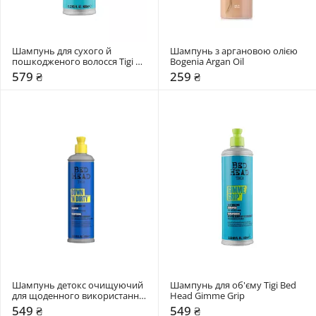
Шампунь для сухого й 
Шампунь з аргановою олією 
пошкодженого волосся Tigi 
Bogenia Argan Oil 
Bed Head Recovery Shampoo 
579 ₴
259 ₴
Moisture Rush
Шампунь детокс очищуючий 
Шампунь для об'єму Tigi Bed 
для щоденного використання 
Head Gimme Grip
Tigi Bed Head Down 'N Dirty 
549 ₴
549 ₴