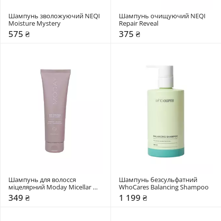
Шампунь зволожуючий NEQI 
Шампунь очищуючий NEQI 
Moisture Mystery
Repair Reveal
575 ₴
375 ₴
Шампунь для волосся 
Шампунь безсульфатний 
міцелярний Moday Micellar 
WhoCares Balancing Shampoo
cleans
349 ₴
1 199 ₴