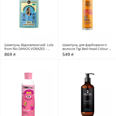
Шампунь Відновлюючий  Lola 
Шампунь для фарбованого 
from Rio DANOS VORAZES - 
волосся Tigi Bed Head Colour 
SHAMPOO FORTIFICANTE
Goddess
869 ₴
549 ₴