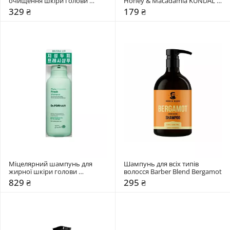
очищення шкіри голови 
Honey & Macadamia KUNDAL 
WhoCares 2.0 Fundamental 
"Ylang Ylang"
329 ₴
179 ₴
Repair
Міцелярний шампунь для 
Шампунь для всіх типів 
жирної шкіри голови 
волосся Barber Blend Bergamot
Dr.FORHAIR Phyto Fresh
829 ₴
295 ₴