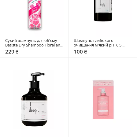
Сухий шампунь для об'єму 
Шампунь глибокого 
Batiste Dry Shampoo Floral and 
очищення м'який pH  6.5 
Flirty Blush
Deeply Soft Cleansing
229 ₴
100 ₴