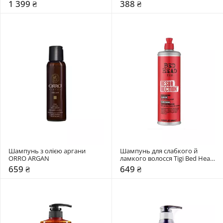
LPP Shampoo High 
1 399 ₴
388 ₴
Performance Salon Technology
Шампунь з олією аргани 
Шампунь для слабкого й 
ORRO ARGAN
ламкого волосся Tigi Bed Head 
Resurrection Super Repair 
659 ₴
649 ₴
Shampoo