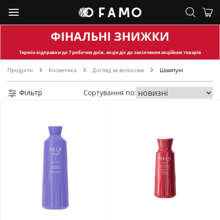
ФІНАЛЬНІ ЗНИЖКИ
Термін відправки
до 7 робочих днів, акція діє до закінчення акційних товарів
Продукти
Косметика
Догляд за волоссям
Шампуні
Фільтр
Сортування по: