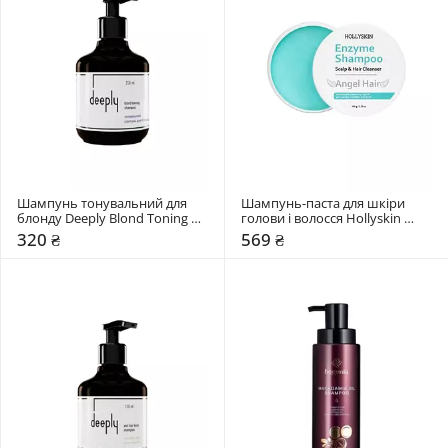
Шампунь тонувальний для 
Шампунь-паста для шкіри 
блонду Deeply Blond Toning 
голови і волосся Hollyskin 
Shampoo
Angel Hair
320 ₴
569 ₴