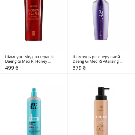
Шампунь Медова терапія 
Шампунь регенеруючий 
Daeng Gi Meo Ri Honey 
Daeng Gi Meo Ri Vitalizing 
Therapy
Shampoo
499 ₴
379 ₴