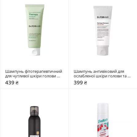
Шампунь фітотерапевтичний 
Шампунь антивіковий для 
для чутливої шкіри голови 
ослабленої шкіри голови та 
Dr.FORHAIR Phyto Therapy
тонкого волосся Dr.FORHAIR 
439 ₴
399 ₴
Heritage Earl Grey Bli