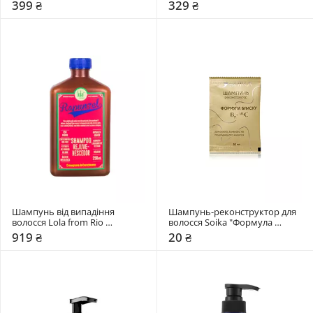
тонкого волосся Dr.FORHAIR 
399 ₴
329 ₴
Heritage April Muguet
Шампунь від випадіння 
Шампунь-реконструктор для 
волосся Lola from Rio 
волосся Soika "Формула 
RAPUNZEL REJUVENATING
блиску"
919 ₴
20 ₴