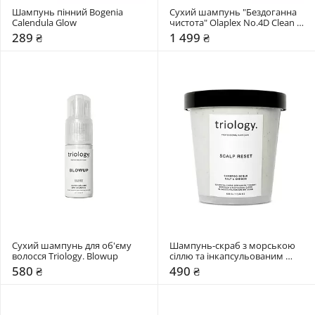
Шампунь пінний Bogenia 
Сухий шампунь "Бездоганна 
Calendula Glow
чистота" Olaplex No.4D Clean 
Volume Detox Dry Shampoo
289 ₴
1 499 ₴
Сухий шампунь для об'єму 
Шампунь-скраб з морською 
волосся Triology. Blowup
сіллю та інкапсульованим 
вугіллям Triology. Scalp reset
580 ₴
490 ₴