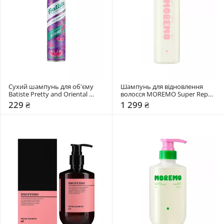
Сухий шампунь для об'єму 
Шампунь для відновлення 
Batiste Pretty and Oriental 
волосся MOREMO Super Repair 
Opulent
Shampoo
229 ₴
1 299 ₴