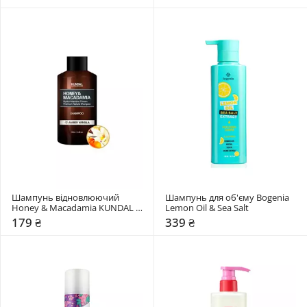
Шампунь відновлюючий 
Шампунь для об'єму Bogenia 
Honey & Macadamia KUNDAL 
Lemon Oil & Sea Salt
"Amber Vanilla"
179 ₴
339 ₴