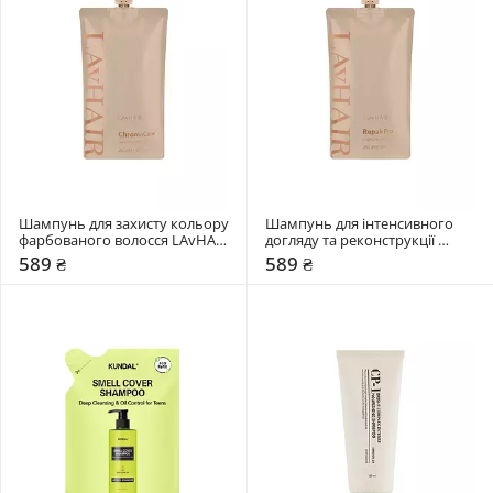
Шампунь для захисту кольору 
Шампунь для інтенсивного 
фарбованого волосся LAvHAIR 
догляду та реконструкції 
ChromaCare
пошкодженого волосся 
589 ₴
589 ₴
LAvHAIR RepairPro