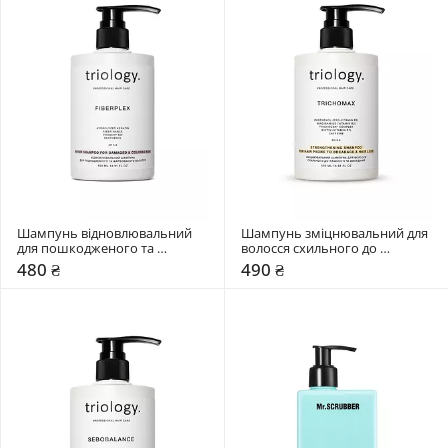
Шампунь відновлювальний 
Шампунь зміцнювальний для 
для пошкодженого та 
волосся схильного до 
фарбованого волосся Triology. 
ламкості та випадіння Triology. 
480 ₴
490 ₴
Fiberplex
Trichomax