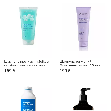
Шампунь проти лупи Soika з 
Шампунь тонуючий 
скрабуючими частинками
"Живлення та блиск" Soika 
Platinum
169 ₴
199 ₴