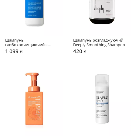
Шампунь 
Шампунь розгладжуючий 
глибокоочищаючий з 
Deeply Smoothing Shampoo
ефектом охолодження 
1 099 ₴
420 ₴
Dr.FORHAIR Folligen Deep Clean 
Cooling