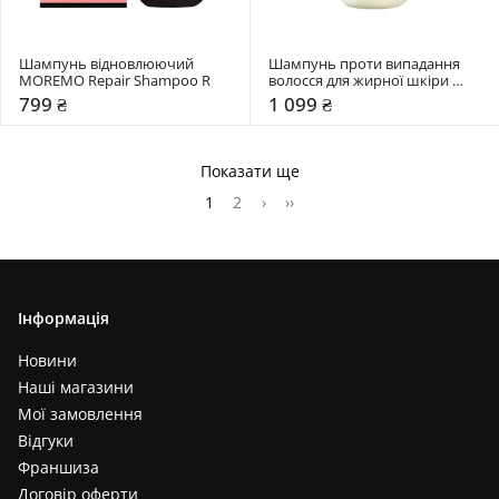
Шампунь відновлюючий 
Шампунь проти випадання 
MOREMO Repair Shampoo R
волосся для жирної шкіри 
голови MOREMO Caffeine 
799 ₴
1 099 ₴
Biome Shampoo for Oily Scalp
Показати ще
1
2
›
››
Інформація
Новини
Наші магазини
Мої замовлення
Відгуки
Франшиза
Договір оферти