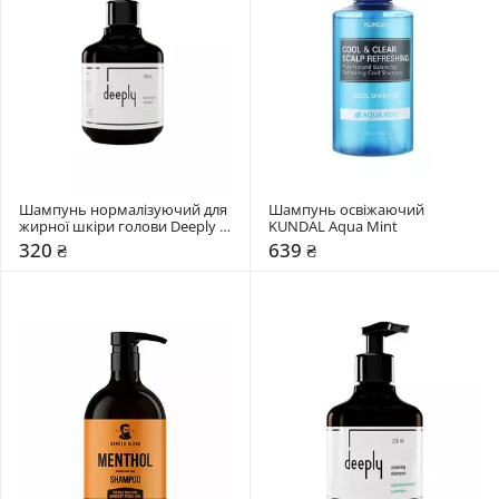
Шампунь нормалізуючий для 
Шампунь освіжаючий 
жирної шкіри голови Deeply 
KUNDAL Aqua Mint
Normalizing
320 ₴
639 ₴