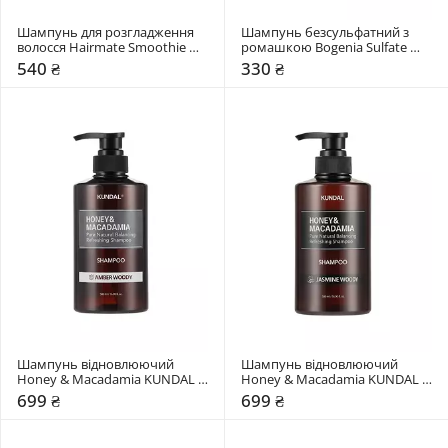
Шампунь для розгладження 
Шампунь безсульфатний з 
волосся Hairmate Smoothie 
ромашкою Bogenia Sulfate 
Shampoo
Free
540 ₴
330 ₴
Шампунь відновлюючий 
Шампунь відновлюючий 
Honey & Macadamia KUNDAL 
Honey & Macadamia KUNDAL 
Amber Woody
Aroma Edition Jasmine Woody
699 ₴
699 ₴