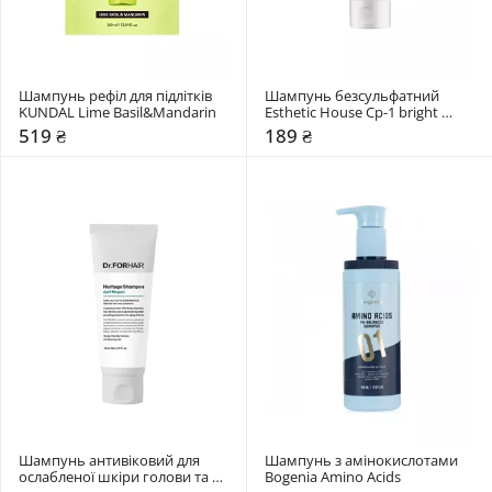
Шампунь рефіл для підлітків 
Шампунь безсульфатний 
KUNDAL Lime Basil&Mandarin
Esthetic House Cp-1 bright 
complex з протеїнами та 
519 ₴
189 ₴
колагеном
Шампунь антивіковий для 
Шампунь з амінокислотами 
ослабленої шкіри голови та 
Bogenia Amino Acids