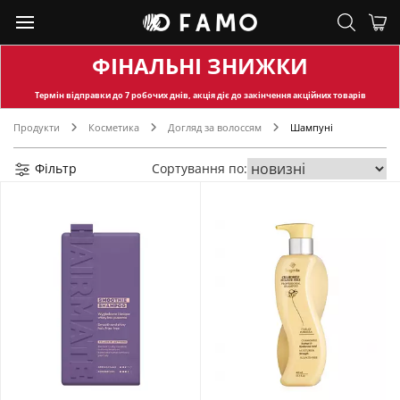
ФІНАЛЬНІ ЗНИЖКИ
Термін відправки
до 7 робочих днів, акція діє до закінчення акційних товарів
Продукти
Косметика
Догляд за волоссям
Шампуні
Фільтр
Сортування по: