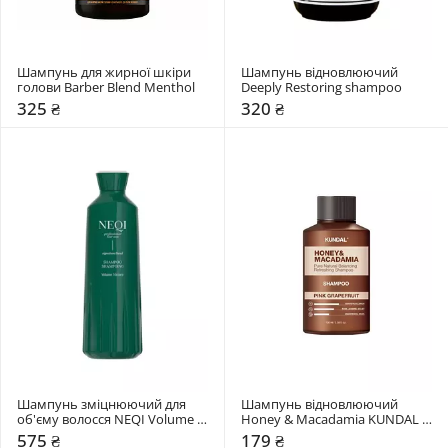
Шампунь для жирної шкіри 
Шампунь відновлюючий 
голови Barber Blend Menthol
Deeply Restoring shampoo
325 ₴
320 ₴
Шампунь зміцнюючий для 
Шампунь відновлюючий 
об'єму волосся NEQI Volume 
Honey & Macadamia KUNDAL 
Victory
"Pink Grapefruit"
575 ₴
179 ₴