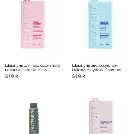
Шампунь для пошкодженого 
Шампунь зволожуючий 
волосся Hairmate Kissy 
Hairmate Hydrate Shampoo
Shampoo
519 ₴
519 ₴