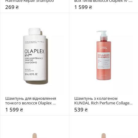
Hairmate Repair Shampoo
всіх типів волосся Olaplex Nº.4 
Bond Maintenance Shampoo
269 ₴
1 599 ₴
Шампунь для відновлення 
Шампунь з колагеном 
тонкого волосся Olaplex 
KUNDAL Rich Perfume Collagen 
Nº4fine Bond Maintenance 
Shampoo "Cherry Blossom"
1 599 ₴
539 ₴
Shampoo