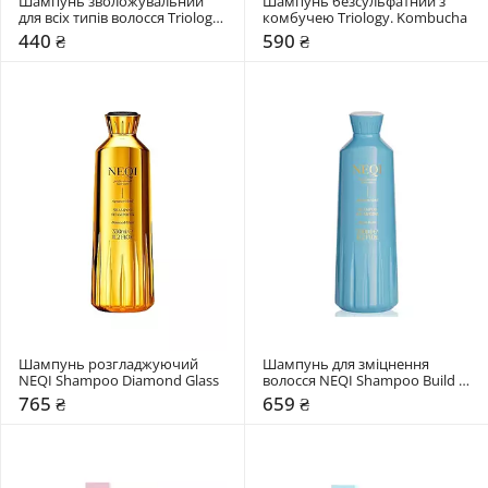
Шампунь зволожувальний 
Шампунь безсульфатний з 
для всіх типів волосся Triology. 
комбучею Triology. Kombucha
Aquamatrix
440 ₴
590 ₴
Шампунь розгладжуючий 
Шампунь для зміцнення 
NEQI Shampoo Diamond Glass
волосся NEQI Shampoo Build 
Boost
765 ₴
659 ₴