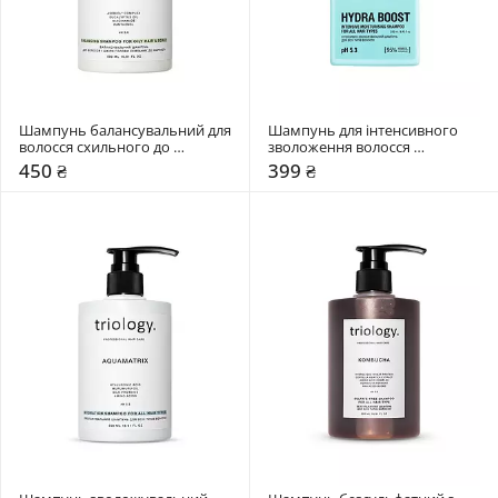
Шампунь балансувальний для 
Шампунь для інтенсивного 
волосся схильного до 
зволоження волосся 
жирності Triology. Sebobalance
Mr.SCRUBBER Hydra Boost
450 ₴
399 ₴