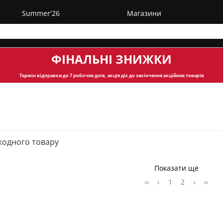
Summer'26
Магазини
ФІНАЛЬНІ ЗНИЖКИ
Термін відправки
до 7 робочих днів, акція діє до закінчення акційних товарів
жодного товару
Показати ще
‹‹
‹
1
2
›
››