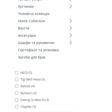
Бренд (25)
Хустинки
Чоловіча колекція
Home Collection
KUNDAL (13)
Взуття
Bogenia (9)
Аксесуари
Deeply (9)
Шарфи та рукавички
Triology. (7)
Сертифікат та упаковка
Dr.FORHAIR (6)
Засоби для брів
Hairmate (6)
MOREMO (5)
NEQI (5)
Tigi Bed Head (5)
Batiste (4)
Barbers (3)
Daeng Gi Meo Ri (3)
Olaplex (3)