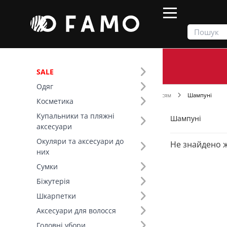
SALE
Одяг
Продукти
Косметика
Догляд за волоссям
Шампуні
Косметика
Купальники та пляжні
Шампуні
Фільтр
аксесуари
Окуляри та аксесуари до
Не знайдено 
Ціна
них
Сумки
Серія (3)
Біжутерія
Original (1)
Шкарпетки
Sweet Berry (1)
Аксесуари для волосся
Gummy Bears (1)
Головні убори