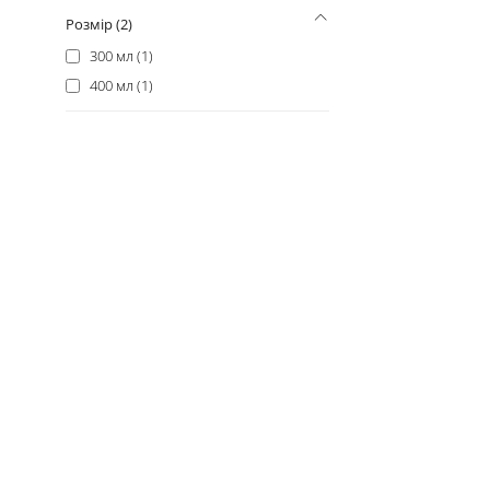
Soika (3)
Розмір (2)
Barber Blend (2)
300 мл (1)
LAvHAIR (2)
400 мл (1)
Lola from Rio (2)
WhoCares (2)
Esthetic House (1)
Hollyskin (1)
Kristin Ess (1)
Moday (1)
Mr.SCRUBBER (1)
ORRO (1)
TINK (1)