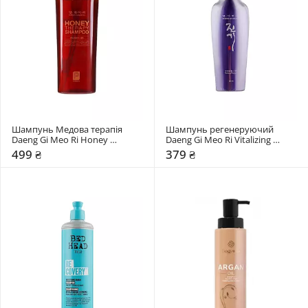
Шампунь Медова терапія 
Шампунь регенеруючий 
Daeng Gi Meo Ri Honey 
Daeng Gi Meo Ri Vitalizing 
Therapy
Shampoo
499 ₴
379 ₴