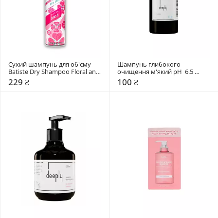
Сухий шампунь для об'єму 
Шампунь глибокого 
Batiste Dry Shampoo Floral and 
очищення м'який pH  6.5 
Flirty Blush
Deeply Soft Cleansing
229 ₴
100 ₴