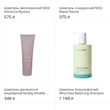
Шампунь зволожуючий NEQI 
Шампунь очищуючий NEQI 
Moisture Mystery
Repair Reveal
575 ₴
375 ₴
Шампунь для волосся 
Шампунь безсульфатний 
міцелярний Moday Micellar 
WhoCares Balancing Shampoo
cleans
349 ₴
1 199 ₴