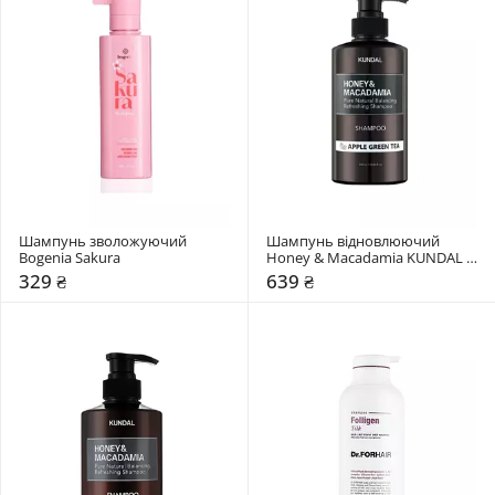
Шампунь зволожуючий 
Шампунь відновлюючий 
Bogenia Sakura
Honey & Macadamia KUNDAL 
"Apple Green Tea"
329 ₴
639 ₴