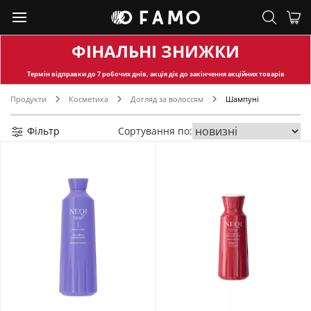
ФІНАЛЬНІ ЗНИЖКИ
Термін відправки
до 7 робочих днів, акція діє до закінчення акційних товарів
Продукти
Косметика
Догляд за волоссям
Шампуні
Фільтр
Сортування по: