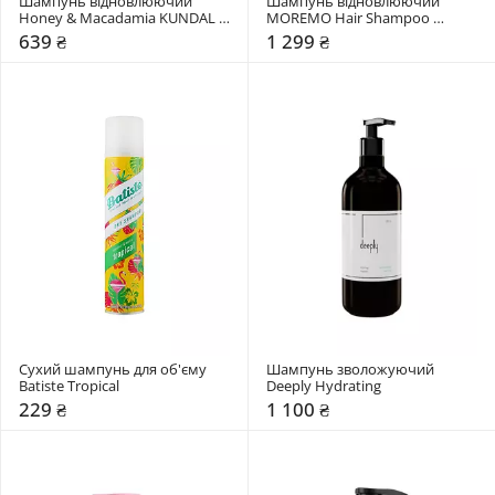
Шампунь відновлюючий 
Шампунь відновлюючий 
Honey & Macadamia KUNDAL 
MOREMO Hair Shampoo 
"Fuzzy Navel"
Miracle 2X
639 ₴
1 299 ₴
Сухий шампунь для об'єму 
Шампунь зволожуючий 
Batiste Tropical
Deeply Hydrating
229 ₴
1 100 ₴