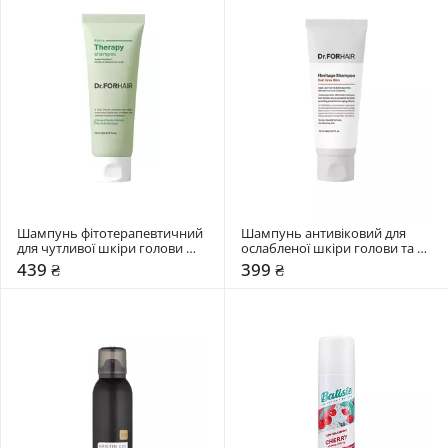
Шампунь фітотерапевтичний 
Шампунь антивіковий для 
для чутливої шкіри голови 
ослабленої шкіри голови та 
Dr.FORHAIR Phyto Therapy
тонкого волосся Dr.FORHAIR 
439 ₴
399 ₴
Heritage Earl Grey Bli