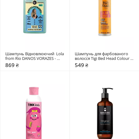
Шампунь Відновлюючий  Lola 
Шампунь для фарбованого 
from Rio DANOS VORAZES - 
волосся Tigi Bed Head Colour 
SHAMPOO FORTIFICANTE
Goddess
869 ₴
549 ₴