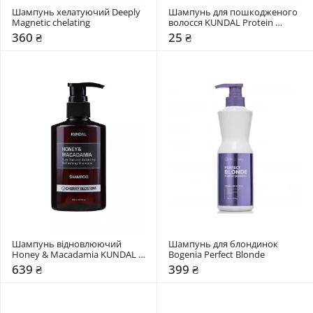
Шампунь хелатуючий Deeply 
Шампунь для пошкодженого 
Magnetic chelating
волосся KUNDAL Protein 
Bonding "Violet Muguet"
360 ₴
25 ₴
Шампунь відновлюючий 
Шампунь для блондинок 
Honey & Macadamia KUNDAL 
Bogenia Perfect Blonde
"Cherry Blossom"
639 ₴
399 ₴