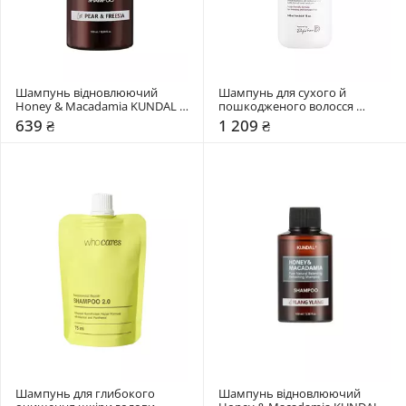
Шампунь відновлюючий 
Шампунь для сухого й 
Honey & Macadamia KUNDAL 
пошкодженого волосся 
"Pear & Freesia"
Dr.FORHAIR Folligen Silk
639 ₴
1 209 ₴
Шампунь для глибокого 
Шампунь відновлюючий 