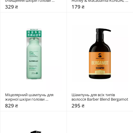
очищення шкіри голови 
Honey & Macadamia KUNDAL 
WhoCares 2.0 Fundamental 
"Ylang Ylang"
329 ₴
179 ₴
Repair
Міцелярний шампунь для 
Шампунь для всіх типів 
жирної шкіри голови 
волосся Barber Blend Bergamot
Dr.FORHAIR Phyto Fresh
829 ₴
295 ₴