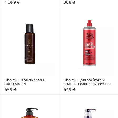
LPP Shampoo High 
1 399 ₴
388 ₴
Performance Salon Technology
Шампунь з олією аргани 
Шампунь для слабкого й 
ORRO ARGAN
ламкого волосся Tigi Bed Head 
Resurrection Super Repair 
659 ₴
649 ₴
Shampoo