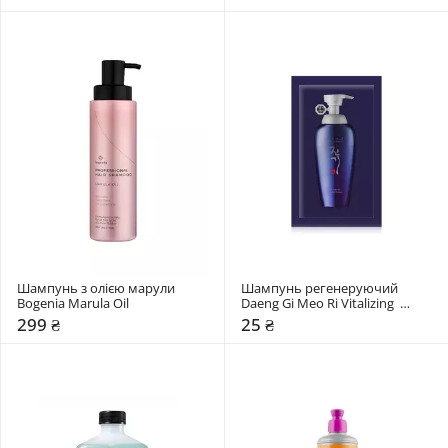
Shampoo
Шампунь з олією марули 
Шампунь регенеруючий 
Bogenia Marula Oil
Daeng Gi Meo Ri Vitalizing  
Shampoo
299 ₴
25 ₴