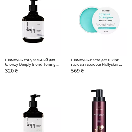
Шампунь тонувальний для 
Шампунь-паста для шкіри 
блонду Deeply Blond Toning 
голови і волосся Hollyskin 
Shampoo
Angel Hair
320 ₴
569 ₴