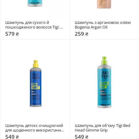
Шампунь для сухого й 
Шампунь з аргановою олією 
пошкодженого волосся Tigi 
Bogenia Argan Oil 
Bed Head Recovery Shampoo 
579 ₴
259 ₴
Moisture Rush
Шампунь детокс очищуючий 
Шампунь для об'єму Tigi Bed 
для щоденного використання 
Head Gimme Grip
Tigi Bed Head Down 'N Dirty 
549 ₴
549 ₴