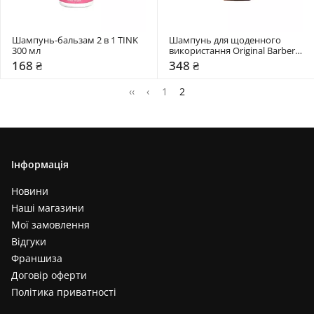
Шампунь-бальзам 2 в 1 TINK 
Шампунь для щоденного 
300 мл
використання Original Barbers 
400 мл
168 ₴
348 ₴
‹‹
‹
1
2
Інформація
Новини
Наші магазини
Мої замовлення
Відгуки
Франшиза
Договір оферти
Політика приватності