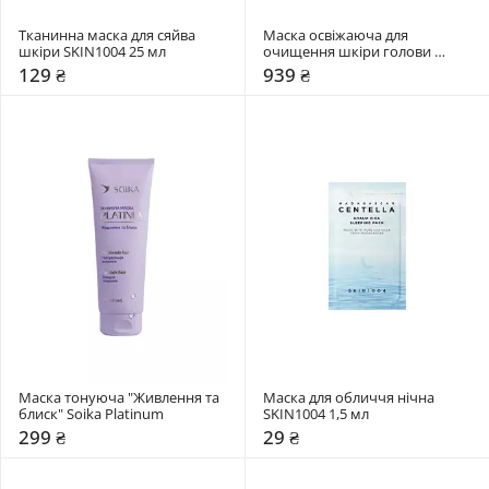
Тканинна маска для сяйва 
Маска освіжаюча для 
шкіри SKIN1004 25 мл
очищення шкіри голови 
Dr.FORHAIR Phyto Fresh Scalp 
129 ₴
939 ₴
Scaler
Маска тонуюча "Живлення та 
Маска для обличчя нічна 
блиск" Soika Platinum
SKIN1004 1,5 мл
299 ₴
29 ₴