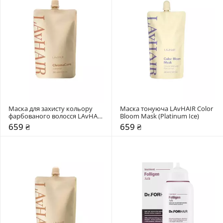
Маска для захисту кольору 
Маска тонуюча LAvHAIR Color 
фарбованого волосся LAvHAIR 
Bloom Mask (Platinum Ice)
ChromaCare
659 ₴
659 ₴