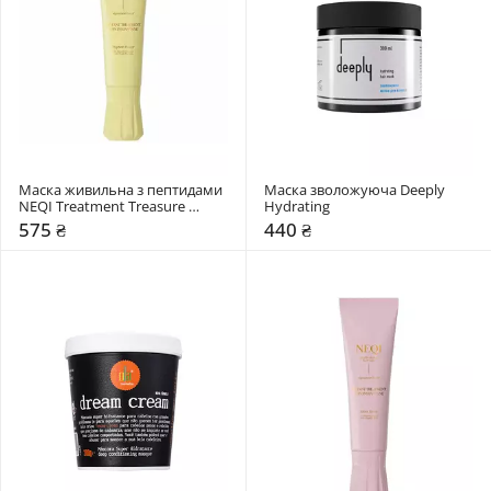
Маска живильна з пептидами 
Маска зволожуюча Deeply 
NEQI Treatment Treasure 
Hydrating
Peptide Power
575 ₴
440 ₴