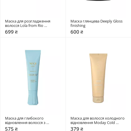
Маска для розгладження 
Маска глянцева Deeply Gloss 
волосся Lola from Rio 
finishing
Xapadinha
699 ₴
600 ₴
Маска для глибокого 
Маска для волосся холодного 
відновлення волосся з 
відновлення Moday Cold 
малеїновою кислотою NEQI 
recovery
575 ₴
379 ₴