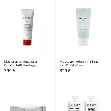
Маска зміцнювальна 
Маска для обличчя нічна 
Dr.FORHAIR Heritage 
SKIN1004 30 мл
Treatment Earl Grey Bliss
399 ₴
329 ₴