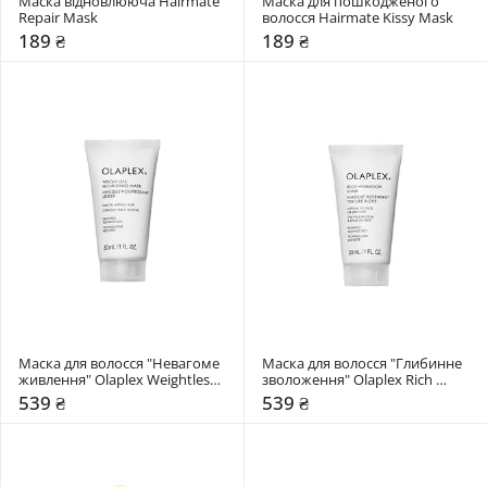
Маска відновлююча Hairmate 
Маска для пошкодженого 
Repair Mask
волосся Hairmate Kissy Mask
189 ₴
189 ₴
Маска для волосся "Невагоме 
Маска для волосся "Глибинне 
живлення" Olaplex Weightless 
зволоження" Olaplex Rich 
Nourishing Mask
Hydratation Mask
539 ₴
539 ₴