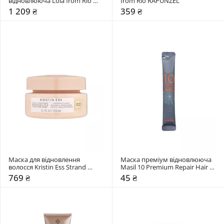
відновлююча Lola from Rio 
from Rio RAPUNZEL
DANOS VORAZES
1 209 ₴
359 ₴
Маска для відновлення 
Маска преміум відновлююча 
волосся Kristin Ess Strand 
Masil 10 Premium Repair Hair 
Strengthening Reconstructive
Mask
769 ₴
45 ₴