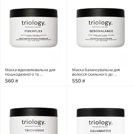
Маска відновлювальна для 
Маска балансувальна для 
пошкодженого та 
волосся схильного до 
фарбованого волосся Triology. 
жирності Triology. Sebobalance
560 ₴
550 ₴
Fiberplex