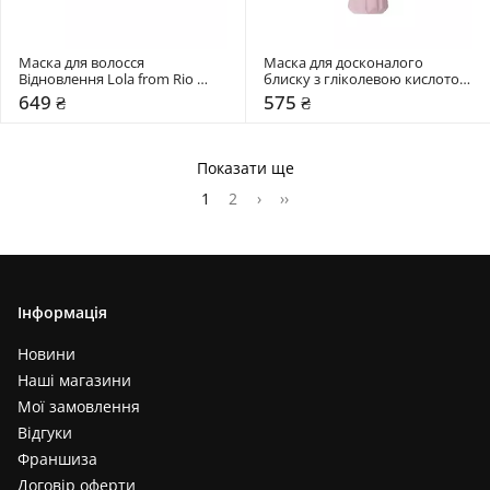
Маска для волосся 
Маска для досконалого 
Відновлення Lola from Rio 
блиску з гліколевою кислотою 
DREAM CREAM
NEQI Treatment Treasure Gloss 
649 ₴
575 ₴
Glaze
Показати ще
1
2
›
››
Інформація
Новини
Наші магазини
Мої замовлення
Відгуки
Франшиза
Договір оферти