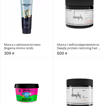
Маска з амінокислотами 
Маска глибоковідновлююча 
Bogenia Amino Acids
Deeply protein restoring hair 
mask
309 ₴
600 ₴