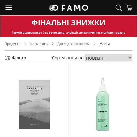
ФІНАЛЬНІ ЗНИЖКИ
Термін відправки
до 7 робочих днів, акція діє до закінчення акційних товарів
Продукти
Косметика
Догляд за волоссям
Маски
Фільтр
Сортування по: