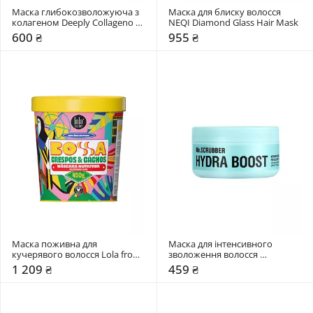
Маска глибокозволожуюча з 
Маска для блиску волосся 
колагеном Deeply Collageno 
NEQI Diamond Glass Hair Mask
Hydrating Hair Mask
600 ₴
955 ₴
Маска поживна для 
Маска для інтенсивного 
кучерявого волосся Lola from 
зволоження волосся 
Rio Bossa
Mr.SCRUBBER Hydra Boost
1 209 ₴
459 ₴