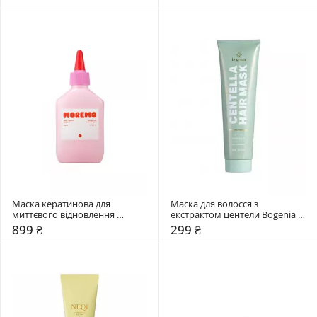
Treatment Treasure Build Boost
Маска кератинова для 
Маска для волосся з 
миттєвого відновлення 
екстрактом центели Bogenia 
волосся MOREMO Water 
Centella
899 ₴
299 ₴
Treatment Miracle 10 (RE)