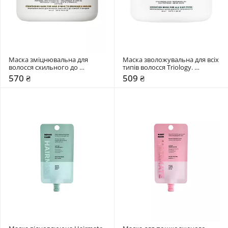
Маска зміцнювальна для 
Маска зволожувальна для всіх 
волосся схильного до 
типів волосся Triology. 
ламкості та випадіння Triology. 
Aquamatrix
570 ₴
509 ₴
Trichomax