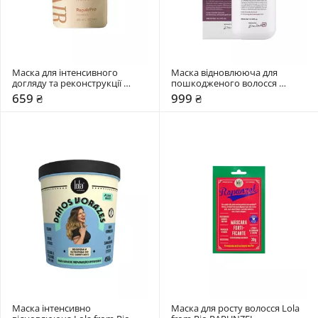
Маска для інтенсивного 
Маска відновлююча для 
догляду та реконструкції 
пошкодженого волосся 
пошкодженого волосся 
Dr.FORHAIR Folligen Silk
659 ₴
999 ₴
LAvHAIR RepairPro
Маска інтенсивно 
Маска для росту волосся Lola 