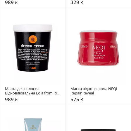
Honey Mask
989 ₴
329 ₴
Маска для волосся 
Маска відновлююча NEQI 
Відновлювальна Lola from Rio 
Repair Reveal
DREAM CREAM
989 ₴
575 ₴