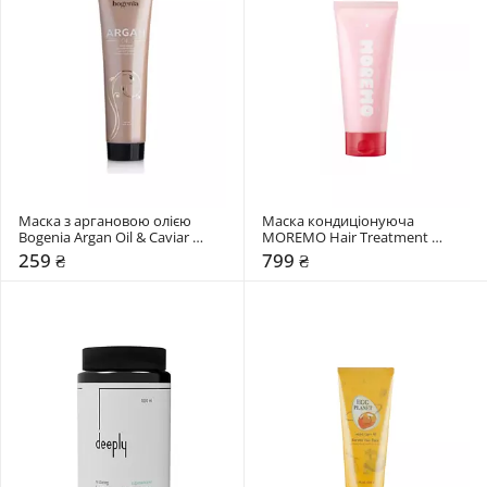
Маска з аргановою олією 
Маска кондиціонуюча 
Bogenia Argan Oil & Caviar 
MOREMO Hair Treatment 
Extract
Miracle 2X (RE)
259 ₴
799 ₴