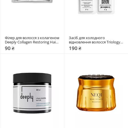
Філер для волосся з колагеном 
Засіб для холодного 
Deeply Collagen Restoring Hair 
відновлення волосся Triology. 
Filler
BONDPLEX 2F
90 ₴
190 ₴