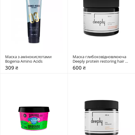
Маска з амінокислотами 
Маска глибоковідновлююча 
Bogenia Amino Acids
Deeply protein restoring hair 
mask
309 ₴
600 ₴