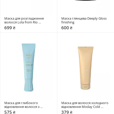
Маска для розгладження 
Маска глянцева Deeply Gloss 
волосся Lola from Rio 
finishing
Xapadinha
699 ₴
600 ₴
Маска для глибокого 
Маска для волосся холодного 
відновлення волосся з 
відновлення Moday Cold 
малеїновою кислотою NEQI 
recovery
575 ₴
379 ₴