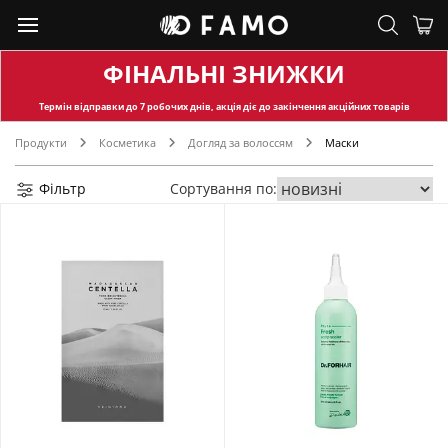
ФІНАЛЬНІ ЗНИЖКИ
Термін відправки
до 7 робочих днів, акція діє до закінчення акційних товарів
Продукти
Косметика
Догляд за волоссям
Маски
Фільтр
Сортування по: