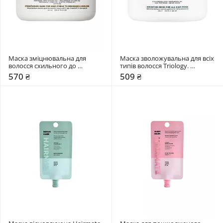
Маска зміцнювальна для 
Маска зволожувальна для всіх 
волосся схильного до 
типів волосся Triology. 
ламкості та випадіння Triology. 
Aquamatrix
570 ₴
509 ₴
Trichomax