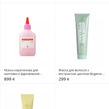
Treatment Treasure Build Boost
Маска кератинова для 
Маска для волосся з 
миттєвого відновлення 
екстрактом центели Bogenia 
волосся MOREMO Water 
Centella
899 ₴
299 ₴
Treatment Miracle 10 (RE)