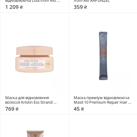
відновлююча Lola from Rio 
from Rio RAPUNZEL
DANOS VORAZES
1 209 ₴
359 ₴
Маска для відновлення 
Маска преміум відновлююча 
волосся Kristin Ess Strand 
Masil 10 Premium Repair Hair 
Strengthening Reconstructive
Mask
769 ₴
45 ₴