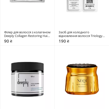
Філер для волосся з колагеном 
Засіб для холодного 
Deeply Collagen Restoring Hair 
відновлення волосся Triology. 
Filler
BONDPLEX 2F
90 ₴
190 ₴