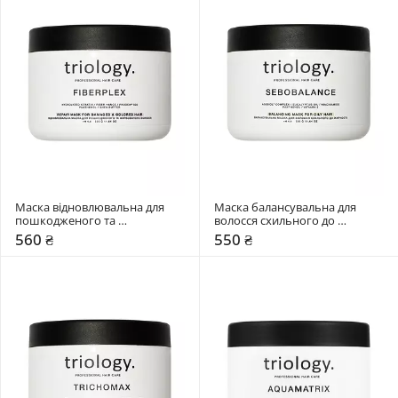
Маска відновлювальна для 
Маска балансувальна для 
пошкодженого та 
волосся схильного до 
фарбованого волосся Triology. 
жирності Triology. Sebobalance
560 ₴
550 ₴
Fiberplex