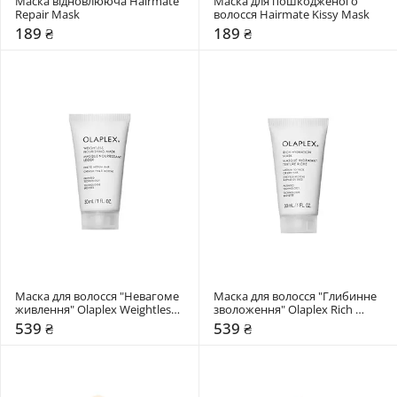
Маска відновлююча Hairmate 
Маска для пошкодженого 
Repair Mask
волосся Hairmate Kissy Mask
189 ₴
189 ₴
Маска для волосся "Невагоме 
Маска для волосся "Глибинне 
живлення" Olaplex Weightless 
зволоження" Olaplex Rich 
Nourishing Mask
Hydratation Mask
539 ₴
539 ₴