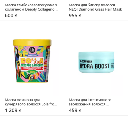
Маска глибокозволожуюча з 
Маска для блиску волосся 
колагеном Deeply Collageno 
NEQI Diamond Glass Hair Mask
Hydrating Hair Mask
600 ₴
955 ₴
Маска поживна для 
Маска для інтенсивного 
кучерявого волосся Lola from 
зволоження волосся 
Rio Bossa
Mr.SCRUBBER Hydra Boost
1 209 ₴
459 ₴