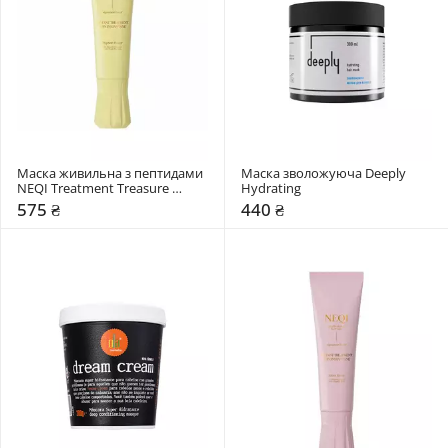
Маска живильна з пептидами 
Маска зволожуюча Deeply 
NEQI Treatment Treasure 
Hydrating
Peptide Power
575 ₴
440 ₴