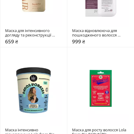
Маска для інтенсивного 
Маска відновлююча для 
догляду та реконструкції 
пошкодженого волосся 
пошкодженого волосся 
Dr.FORHAIR Folligen Silk
659 ₴
999 ₴
LAvHAIR RepairPro
Маска інтенсивно 
Маска для росту волосся Lola 