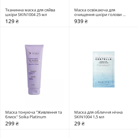
Тканинна маска для сяйва 
Маска освіжаюча для 
шкіри SKIN1004 25 мл
очищення шкіри голови 
Dr.FORHAIR Phyto Fresh Scalp 
129 ₴
939 ₴
Scaler
Маска тонуюча "Живлення та 
Маска для обличчя нічна 
блиск" Soika Platinum
SKIN1004 1,5 мл
299 ₴
29 ₴