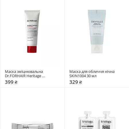
Маска зміцнювальна 
Маска для обличчя нічна 
Dr.FORHAIR Heritage 
SKIN1004 30 мл
Treatment Earl Grey Bliss
399 ₴
329 ₴