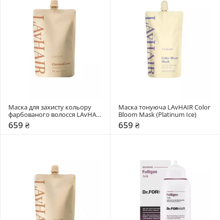
Маска для захисту кольору 
Маска тонуюча LAvHAIR Color 
фарбованого волосся LAvHAIR 
Bloom Mask (Platinum Ice)
ChromaCare
659 ₴
659 ₴