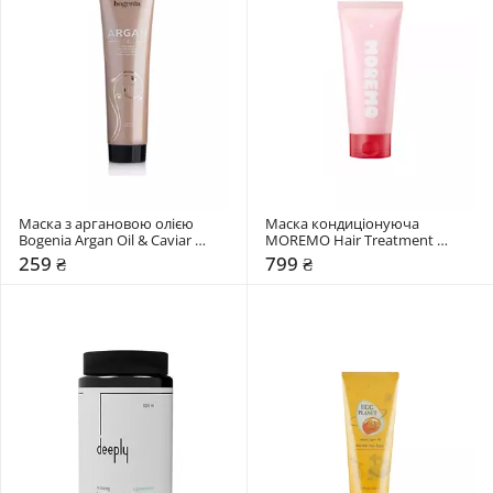
Маска з аргановою олією 
Маска кондиціонуюча 
Bogenia Argan Oil & Caviar 
MOREMO Hair Treatment 
Extract
Miracle 2X (RE)
259 ₴
799 ₴