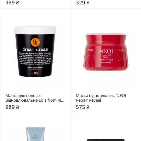
Honey Mask
989 ₴
329 ₴
Маска для волосся 
Маска відновлююча NEQI 
Відновлювальна Lola from Rio 
Repair Reveal
DREAM CREAM
989 ₴
575 ₴