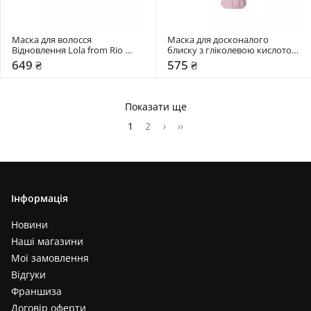
Маска для волосся 
Маска для досконалого 
Відновлення Lola from Rio 
блиску з гліколевою кислотою 
DREAM CREAM
NEQI Treatment Treasure Gloss 
649 ₴
575 ₴
Glaze
Показати ще
1
2
›
››
Інформація
Новини
Наші магазини
Мої замовлення
Відгуки
Франшиза
Договір оферти