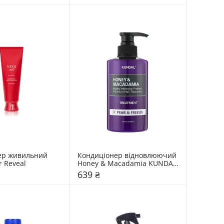
ер живильний 
Кондиціонер відновлюючий 
r Reveal
Honey & Macadamia KUNDAL 
"Pear & Freesia"
639 ₴