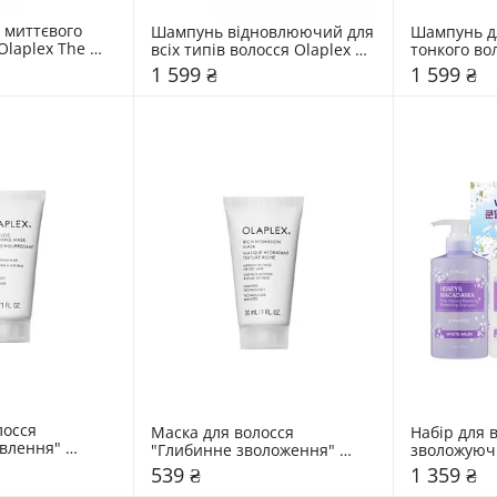
 миттєвого 
Шампунь відновлюючий для 
Шампунь дл
laplex The 
всіх типів волосся Olaplex 
тонкого вол
ation Set
Nº.4 Bond Maintenance 
Nº4fine Bo
1 599 ₴
1 599 ₴
Shampoo
Shampoo
осся 
Маска для волосся 
Набір для в
влення" 
"Глибинне зволоження" 
зволожуючи
less 
Olaplex Rich Hydratation 
Edition Whi
539 ₴
1 359 ₴
ask
Mask