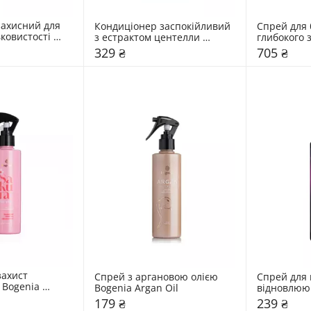
ахисний для 
Кондиціонер заспокійливий 
Спрей для б
ковистості 
з естрактом центелли 
глибокого 
Diamond Glass 
Bogenia Centella
термозахис
329 ₴
705 ₴
ll
Diamond Gla
Styling Spr
ахист 
Спрей з аргановою олією 
Спрей для 
Bogenia 
Bogenia Argan Oil 
відновлююч
Professional
179 ₴
239 ₴
Spray