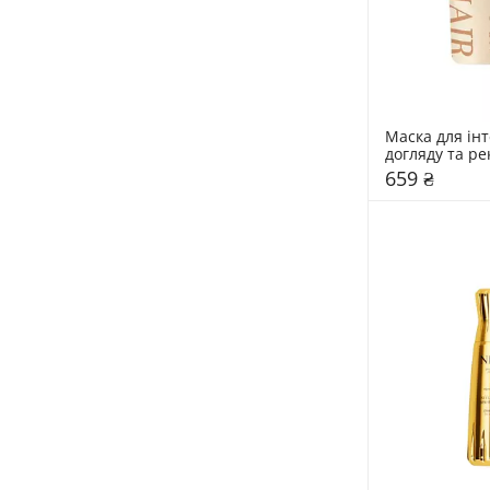
Маска для інт
догляду та рек
пошкодженого
659 ₴
LAvHAIR Repai