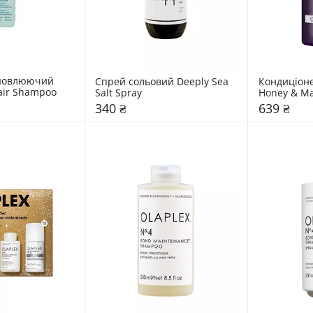
новлюючий 
Спрей сольовий Deeply Sea 
Кондиціон
air Shampoo
Salt Spray
Honey & M
"Cherry Bl
340 ₴
639 ₴