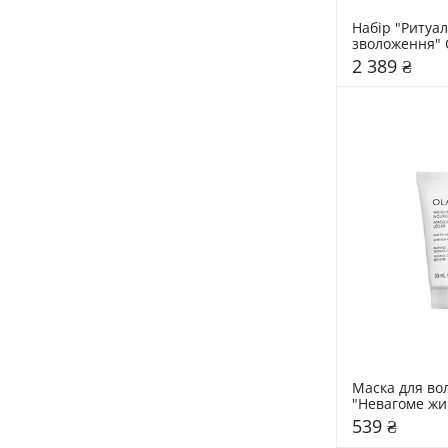
Набір "Ритуал
зволоження" O
Instant Hydrat
2 389 ₴
Маска для вол
"Невагоме жи
Olaplex Weight
539 ₴
Nourishing M