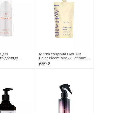
 для 
Маска тонуюча LAvHAIR 
о догляду 
Color Bloom Mask (Platinum 
ssify
Ice)
659 ₴