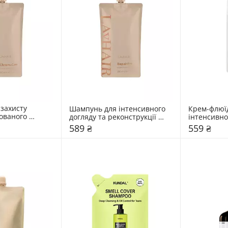
захисту 
Шампунь для інтенсивного 
Крем-флюїд
ованого 
догляду та реконструкції 
інтенсивног
AIR ChromaCare
пошкодженого волосся 
LAvHAIR Glo
589 ₴
559 ₴
LAvHAIR RepairPro