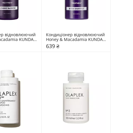
ер відновлюючий 
Кондиціонер відновлюючий 
acadamia KUNDAL 
Honey & Macadamia KUNDAL 
ossom"
"Pink Grapefruit"
639 ₴