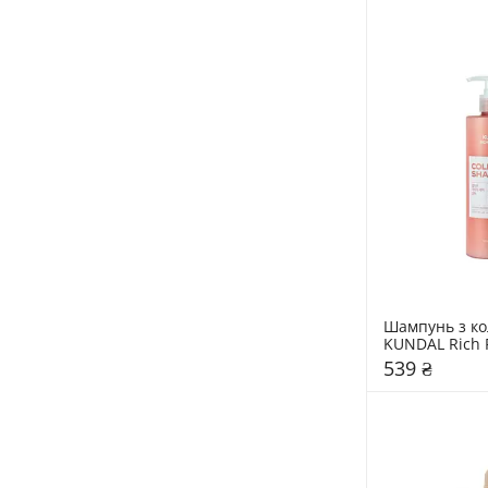
Шампунь з ко
KUNDAL Rich 
Collagen Sham
539 ₴
Blossom"