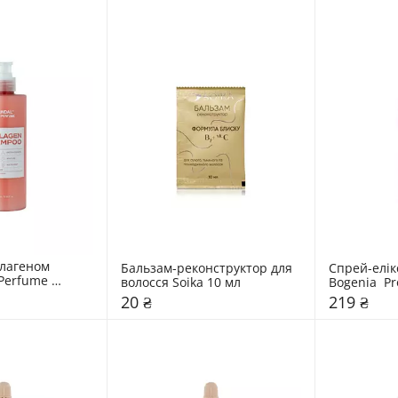
лагеном 
Бальзам-реконструктор для 
Спрей-елік
Perfume 
волосся Soika 10 мл
Bogenia  Pr
poo "Cherry 
in Detangli
20 ₴
219 ₴