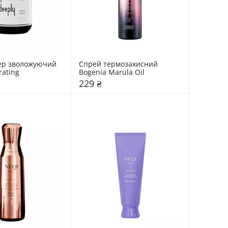
ер зволожуючий 
Спрей термозахисний 
rating
Bogenia Marula Oil
229 ₴