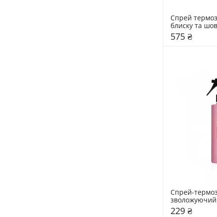
Спрей термоз
блиску та шов
волосся NEQI 
575 ₴
Styling Spray A
Спрей-термоз
зволожуючий 
Sakura
229 ₴