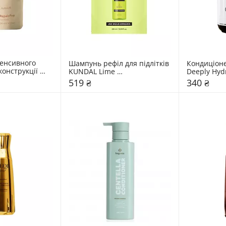
енсивного 
Шампунь рефіл для підлітків 
Кондиціон
онструкції 
KUNDAL Lime 
Deeply Hyd
 волосся 
Basil&Mandarin
519 ₴
340 ₴
rPro