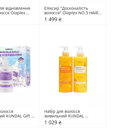
я відновлення 
Еліксир "Досконалість 
осся Olaplex 
волосся" Olaplex NO.3 HAIR 
nd Maintenance 
PERFECTOR
1 499 ₴
олосся 
Набір для волосся 
й KUNDAL Gift 
живильний KUNDAL 
te Musk Set
Osmanthus Edition 
1 029 ₴
Shampoo&Treatment