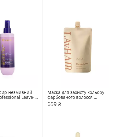
сир незмивний 
Маска для захисту кольору 
ofessional Leave-
фарбованого волосся 
ng Treatment Elixir
LAvHAIR ChromaCare
659 ₴