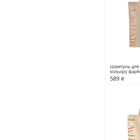
Шампунь для 
кольору фарб
волосся LAvH
589 ₴