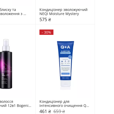
лиску та 
Кондиціонер зволожуючий 
зволоження з 
NEQI Moisture Mystery
том NEQI 
575 ₴
ss Ultimate 
ay
-
30%
волосся 
Кондиціонер для 
ий 12в1 Bogenia 
інтенсивного очищення Q+A 
 Restorative 
Clarifying
461 ₴
659 ₴