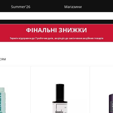
Summer'26
Магазини
ФІНАЛЬНІ ЗНИЖКИ
Термін відправки
до 7 робочих днів, акція діє до закінчення акційних товарів
ссям