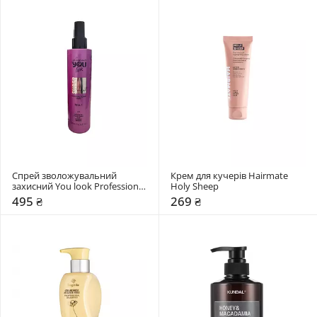
Спрей зволожувальний 
Крем для кучерів Hairmate 
захисний You look Professional 
Holy Sheep
Glamour Super Mist 15 in 1
495 ₴
269 ₴