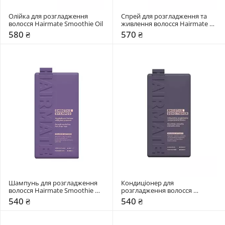
Олійка для розгладження 
Спрей для розгладження та 
волосся Hairmate Smoothie Oil
живлення волосся Hairmate 
Smoothie Spray
580 ₴
570 ₴
Шампунь для розгладження 
Кондиціонер для 
волосся Hairmate Smoothie 
розгладження волосся 
Shampoo
Hairmate Smoothie Conditioner
540 ₴
540 ₴