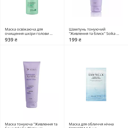
Маска освіжаюча для 
Шампунь тонуючий 
очищення шкіри голови 
"Живлення та блиск" Soika 
Dr.FORHAIR Phyto Fresh Scalp 
Platinum
939 ₴
199 ₴
Scaler
Маска тонуюча "Живлення та 
Маска для обличчя нічна 