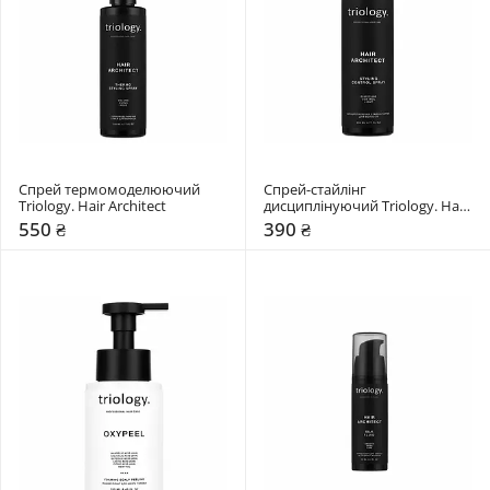
Спрей термомоделюючий 
Спрей-стайлінг 
Triology. Hair Architect
дисциплінуючий Triology. Hair 
Architect
550 ₴
390 ₴