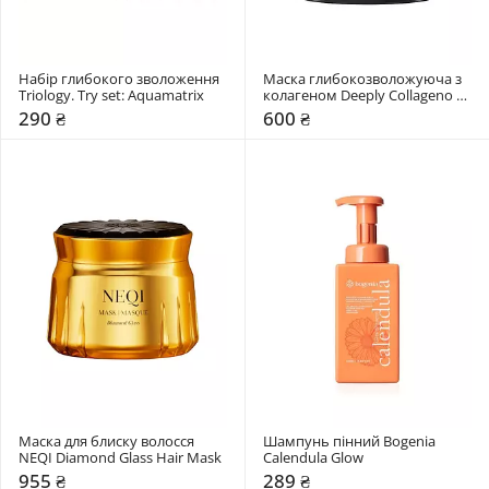
Набір глибокого зволоження 
Маска глибокозволожуюча з 
Triology. Try set: Aquamatrix
колагеном Deeply Collageno 
Hydrating Hair Mask
290 ₴
600 ₴
Маска для блиску волосся 
Шампунь пінний Bogenia 
NEQI Diamond Glass Hair Mask
Calendula Glow
955 ₴
289 ₴