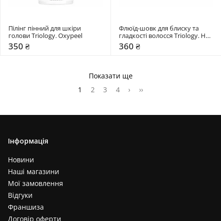
Пілінг пінний для шкіри 
Флюїд-шовк для блиску та 
голови Triology. Oxypeel
гладкості волосся Triology. Hair 
Architect
350 ₴
360 ₴
Показати ще
1
2
3
4
›
››
Інформація
Новини
Наші магазини
Мої замовлення
Відгуки
Франшиза
Договір оферти