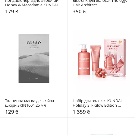
Кондиціонер відновлюючий 
Віск-стік для волосся Triology. 
Honey & Macadamia KUNDAL 
Hair Architect
"Baby Powder"
179 ₴
350 ₴
Тканинна маска для сяйва 
Набір для волосся KUNDAL 
шкіри SKIN1004 25 мл
Holiday Silk Glow Edition 
Protein Bonding Care Set Violet 
129 ₴
1 359 ₴
Muguet