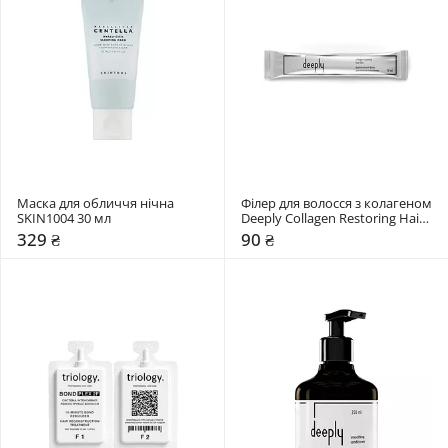
Маска для обличчя нічна 
Філер для волосся з колагеном 
SKIN1004 30 мл
Deeply Collagen Restoring Hair 
Filler
329 ₴
90 ₴