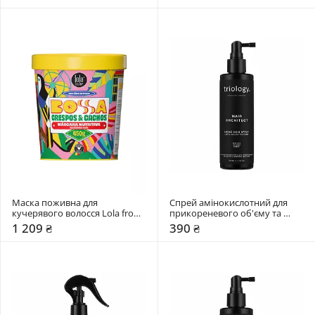
Маска поживна для 
Спрей амінокислотний для 
кучерявого волосся Lola from 
прикореневого об'єму та 
Rio Bossa
створення текстури Triology. 
1 209 ₴
390 ₴
Hair Architect