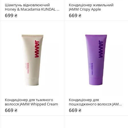
Шампунь відновлюючий 
Кондиціонер живильний 
Honey & Macadamia KUNDAL 
JAMM Crispy Apple
Aroma Edition Jasmine Woody
699 ₴
669 ₴
Кондиціонер для тьмяного 
Кондиціонер для 
волосся JAMM Whipped Cream
пошкодженого волосся JAMM 
Blueberry Sorbet
669 ₴
669 ₴