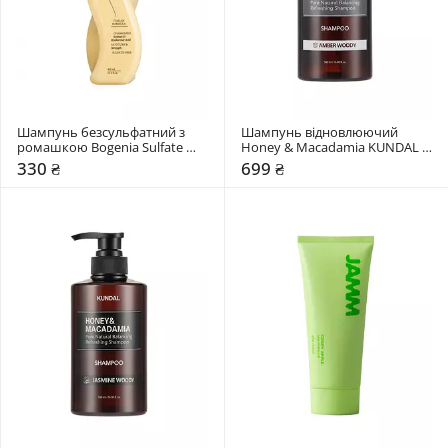
Шампунь безсульфатний з 
Шампунь відновлюючий 
ромашкою Bogenia Sulfate 
Honey & Macadamia KUNDAL 
Free
Amber Woody
330 ₴
699 ₴