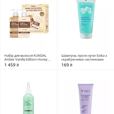
Набір для волосся KUNDAL 
Шампунь проти лупи Soika з 
Amber Vanilla Edition Honey & 
скрабуючими частинками
Macadamia
1 459 ₴
169 ₴