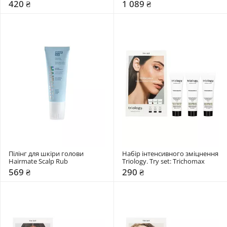
Gelatina
420 ₴
1 089 ₴
Пілінг для шкіри голови 
Набір інтенсивного зміцнення 
Hairmate Scalp Rub
Triology. Try set: Trichomax
569 ₴
290 ₴