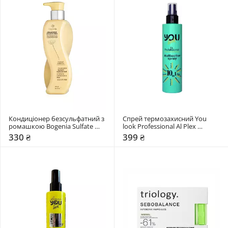
Кондиціонер безсульфатний з 
Спрей термозахисний You 
ромашкою Bogenia Sulfate 
look Professional Al Plex 
Free
Protection
330 ₴
399 ₴