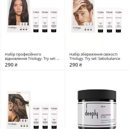
Набір професійного 
Набір збереження свіжості 
відновлення Triology. Try set: 
Triology. Try set: Sebobalance
Fiberplex
290 ₴
290 ₴