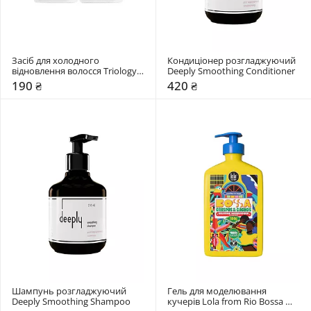
Засіб для холодного 
Кондиціонер розгладжуючий 
відновлення волосся Triology. 
Deeply Smoothing Conditioner
BONDPLEX 2F
190 ₴
420 ₴
Шампунь розгладжуючий 
Гель для моделювання 
Deeply Smoothing Shampoo
кучерів Lola from Rio Bossa 