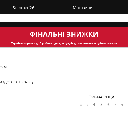
Summer'26
Магазини
ФІНАЛЬНІ ЗНИЖКИ
Термін відправки
до 7 робочих днів, акція діє до закінчення акційних товарів
ссям
жодного товару
Показати ще
‹‹
‹
4
5
6
›
››