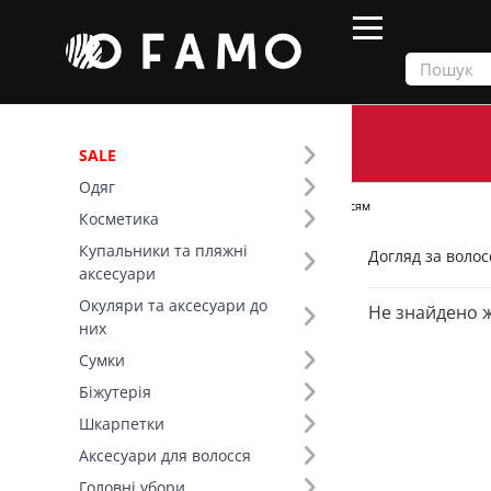
SALE
Одяг
Продукти
Косметика
Догляд за волоссям
Косметика
Купальники та пляжні
Догляд за воло
Фільтр
аксесуари
Окуляри та аксесуари до
Не знайдено 
Ціна
них
Сумки
SALE
Біжутерія
Шкарпетки
Бренд (33)
Аксесуари для волосся
Вид товару (59)
Головні убори