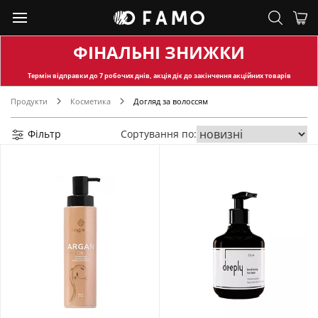
ФІНАЛЬНІ ЗНИЖКИ
Термін відправки
до 7 робочих днів, акція діє до закінчення акційних товарів
Продукти
Косметика
Догляд за волоссям
Фільтр
Сортування по: