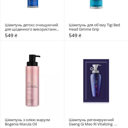
Шампунь детокс очищуючий 
Шампунь для об'єму Tigi Bed 
для щоденного використання 
Head Gimme Grip
Tigi Bed Head Down 'N Dirty 
549 ₴
549 ₴
Shampoo
Шампунь з олією марули 
Шампунь регенеруючий 
Bogenia Marula Oil
Daeng Gi Meo Ri Vitalizing  