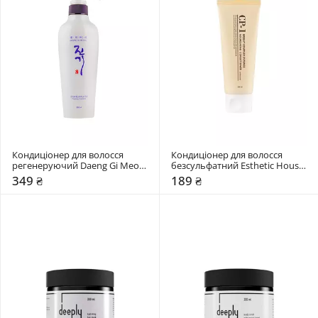
Кондиціонер для волосся 
Кондиціонер для волосся 
регенеруючий Daeng Gi Meo 
безсульфатний Esthetic House 
Ri Vitalizing Treatment
Cp-1 bright complex з 
349 ₴
189 ₴
протеїнами та колагеном*