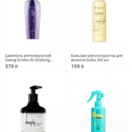
Шампунь регенеруючий 
Бальзам-реконструктор для 
Daeng Gi Meo Ri Vitalizing 
волосся Soika 200 мл
Shampoo
379 ₴
159 ₴