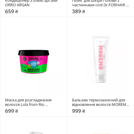
Кондиціонер з олією аргани 
Пілінг для шкіри голови з 
ORRO ARGAN
частинками солі Dr.FORHAIR 
Sea Salt Scaler
659 ₴
389 ₴
Маска для розгладження 
Бальзам термозахисний для 
волосся Lola from Rio 
відновлення волосся MOREMO 
Xapadinha
Recovery Balm B (RE)
699 ₴
999 ₴