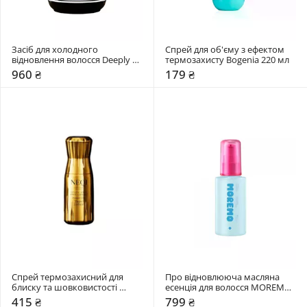
Засіб для холодного 
Спрей для об'єму з ефектом 
відновлення волосся Deeply 
термозахисту Bogenia 220 мл
250 мл
960 ₴
179 ₴
Спрей термозахисний для 
Про відновлююча масляна 
блиску та шовковистості 
есенція для волосся MOREMO 
волосся NEQI 75 мл
80 мл
415 ₴
799 ₴