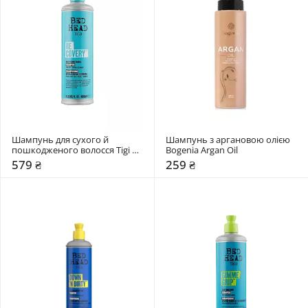
Шампунь для сухого й 
Шампунь з аргановою олією 
пошкодженого волосся Tigi 
Bogenia Argan Oil 
Bed Head Recovery Shampoo 
579 ₴
259 ₴
Moisture Rush