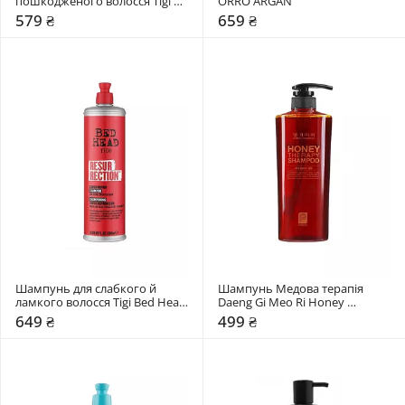
пошкодженого волосся Tigi 
ORRO ARGAN
Bed Head Recovery Moisture 
579 ₴
659 ₴
Rush Conditioner
Шампунь для слабкого й 
Шампунь Медова терапія 
ламкого волосся Tigi Bed Head 
Daeng Gi Meo Ri Honey 
Resurrection Super Repair 
Therapy
649 ₴
499 ₴
Shampoo