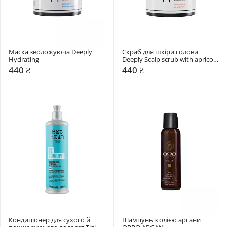
Маска зволожуюча Deeply 
Скраб для шкіри голови 
Hydrating
Deeply Scalp scrub with apricot 
kernel
440 ₴
440 ₴
Кондиціонер для сухого й 
Шампунь з олією аргани 