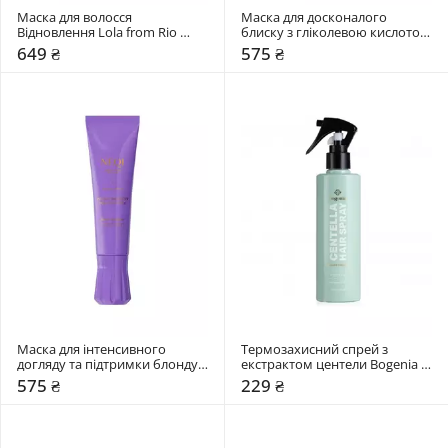
Маска для волосся 
Маска для досконалого 
Відновлення Lola from Rio 
блиску з гліколевою кислотою 
DREAM CREAM
NEQI Treatment Treasure Gloss 
649 ₴
575 ₴
Glaze
Маска для інтенсивного 
Термозахисний спрей з 
догляду та підтримки блонду з 
екстрактом центели Bogenia 
молочною кислотою NEQI 
Centella
575 ₴
229 ₴
Treatment Treasure Blond