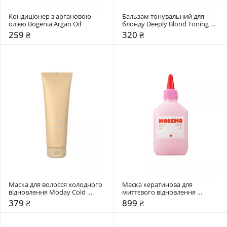
Кондиціонер з аргановою 
Бальзам тонувальний для 
олією Bogenia Argan Oil 
блонду Deeply Blond Toning 
Hair Balm
259 ₴
320 ₴
Маска для волосся холодного 
Маска кератинова для 
відновлення Moday Cold 
миттєвого відновлення 
recovery
волосся MOREMO Water 
379 ₴
899 ₴
Treatment Miracle 10 (RE)