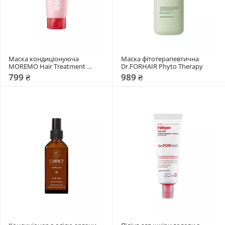
Маска кондиціонуюча 
Маска фітотерапевтична 
MOREMO Hair Treatment 
Dr.FORHAIR Phyto Therapy
Miracle 2X (RE)
799 ₴
989 ₴