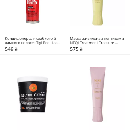
Кондиціонер для слабкого й 
Маска живильна з пептидами 
ламкого волосся Tigi Bed Head 
NEQI Treatment Treasure 
Resurrection Super Repair 
Peptide Power
549 ₴
575 ₴
Conditioner