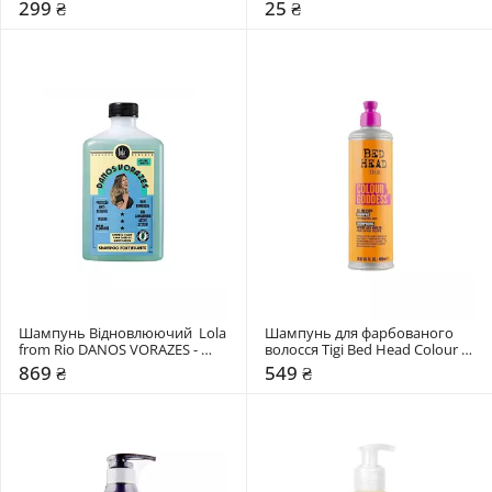
Shampoo
299 ₴
25 ₴
Шампунь Відновлюючий  Lola 
Шампунь для фарбованого 
from Rio DANOS VORAZES - 
волосся Tigi Bed Head Colour 
SHAMPOO FORTIFICANTE
Goddess
869 ₴
549 ₴