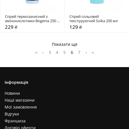
Спрей термозахисний з 
Спрей сольовий 
амінокислотами Bogenia 250 
текстуруючий Soika 200 мл
мл
229 ₴
129 ₴
Показати ще
‹‹
‹
3
4
5
6
7
›
››
Інформація
Новини
Наші магазини
Мої замовлення
Відгуки
Франшиза
Договір оферти