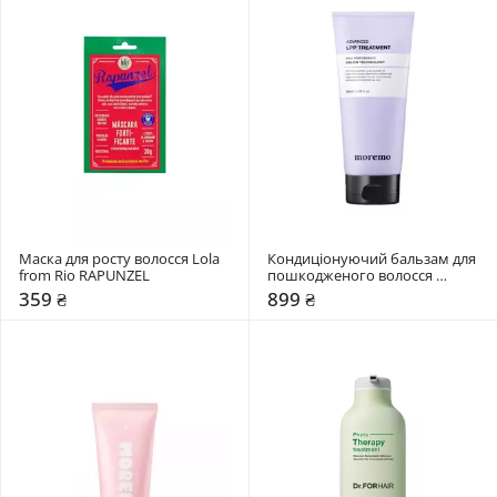
Маска для росту волосся Lola 
Кондиціонуючий бальзам для 
from Rio RAPUNZEL
пошкодженого волосся 
MOREMO Advanced LPP 
359 ₴
899 ₴
Treatment High Performance 
Salon