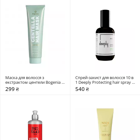
Маска для волосся з 
Спрей-захист для волосся 10 в 
екстрактом центели Bogenia 
1 Deeply Protecting hair spray 
Centella
10 in 1
299 ₴
540 ₴