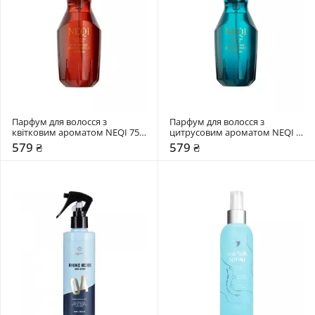
Парфум для волосся з 
Парфум для волосся з 
квітковим ароматом NEQI 75 
цитрусовим ароматом NEQI 
мл
75 мл
579 ₴
579 ₴