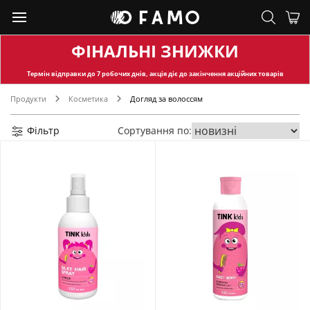
ФІНАЛЬНІ ЗНИЖКИ
Термін відправки
до 7 робочих днів, акція діє до закінчення акційних товарів
Продукти
Косметика
Догляд за волоссям
Фільтр
Сортування по: