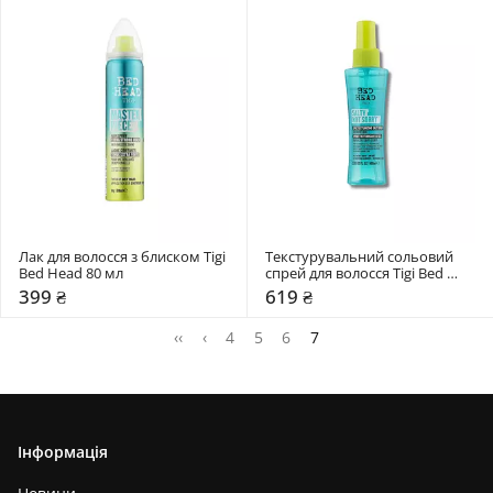
Лак для волосся з блиском Tigi 
Текстурувальний сольовий 
Bed Head 80 мл
спрей для волосся Tigi Bed 
Head 100 мл
399 ₴
619 ₴
‹‹
‹
4
5
6
7
Інформація