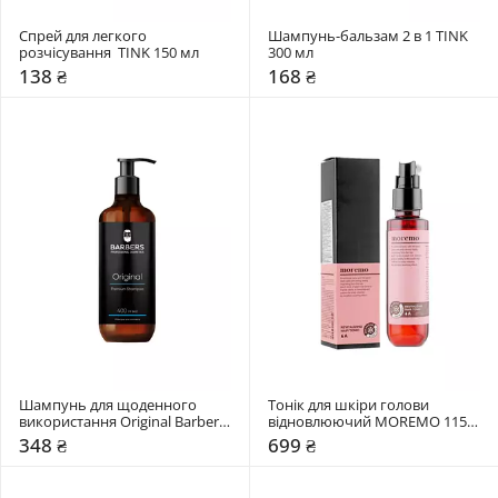
Спрей для легкого 
Шампунь-бальзам 2 в 1 TINK 
розчісування  TINK 150 мл
300 мл
138 ₴
168 ₴
Шампунь для щоденного 
Тонік для шкіри голови 
використання Original Barbers 
відновлюючий MOREMO 115 
400 мл
мл
348 ₴
699 ₴