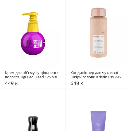
Крем для об'єму і ущільнення 
Кондиціонер для чутливої 
волосся Tigi Bed Head 125 мл
шкіри голови Kristin Ess 296 
мл
449 ₴
649 ₴