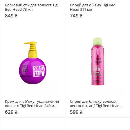
Восковий стік для волосся Tigi 
Спрей для об'єму Tigi Bed 
Bed Head 73 мл
Head 311 мл
849 ₴
749 ₴
Крем для об'єму і ущільнення 
Спрей для блиску волосся 
волосся Tigi Bed Head 240 мл
легкої фіксації Tigi Bed Head 
200 мл
629 ₴
599 ₴