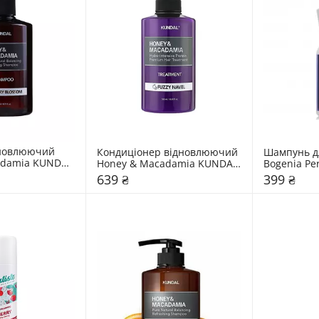
новлюючий 
Кондиціонер відновлюючий 
Шампунь дл
damia KUNDAL 
Honey & Macadamia KUNDAL 
Bogenia Per
om"
"Fuzzy Navel"
639 ₴
399 ₴