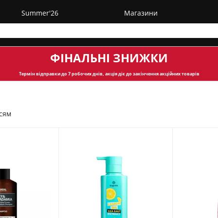
Summer'26
Магазини
ФІНАЛЬНІ ЗНИЖКИ
Термін відправки
до 7 робочих днів, акція діє до закінчення акційних товарів
ссям