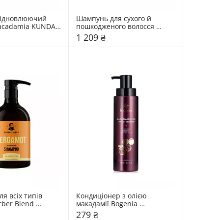
ідновлюючий 
Шампунь для сухого й 
acadamia KUNDAL 
пошкодженого волосся 
esia"
Dr.FORHAIR Folligen Silk
1 209 ₴
 всіх типів 
Кондиціонер з олією 
ber Blend 
макадамії Bogenia 
Macadamia Oil
279 ₴