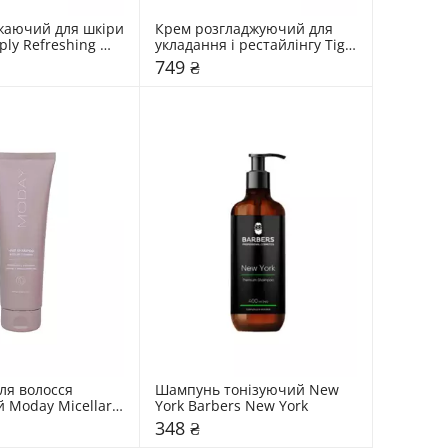
іжаючий для шкіри 
Крем розгладжуючий для 
ly Refreshing 
укладання і рестайлінгу Tigi 
ng
Bed Head After Party
749 ₴
я волосся 
Шампунь тонізуючий New 
 Moday Micellar 
York Barbers New York
348 ₴