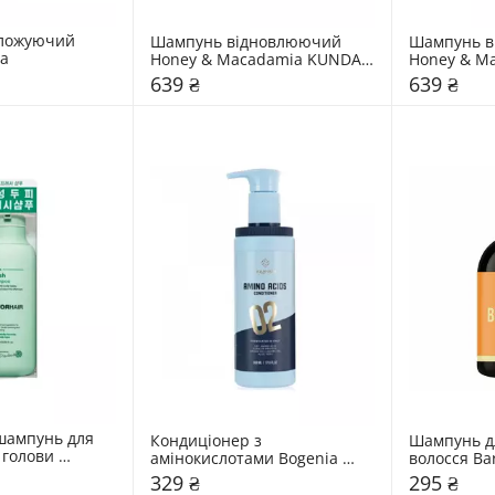
ложуючий 
Шампунь відновлюючий 
Шампунь в
ra
Honey & Macadamia KUNDAL 
Honey & M
"Apple Green Tea"
"Pear & Fre
639 ₴
639 ₴
ампунь для 
Кондиціонер з 
Шампунь для
голови 
амінокислотами Bogenia 
волосся Bar
yto Fresh
Amino Acids
Bergamot
329 ₴
295 ₴