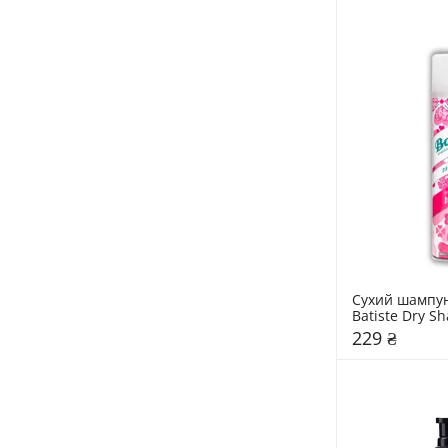
Сухий шампунь
Batiste Dry Sh
and Flirty Blu
229 ₴