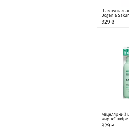
Шампунь зво
Bogenia Saku
329 ₴
Міцелярний ш
жирної шкіри 
Dr.FORHAIR Ph
829 ₴