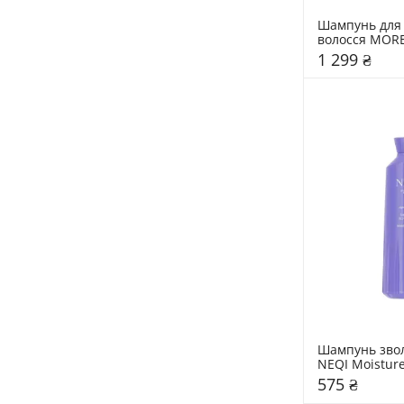
Шампунь для 
волосся MORE
Repair Shamp
1 299 ₴
Шампунь зво
NEQI Moisture
575 ₴