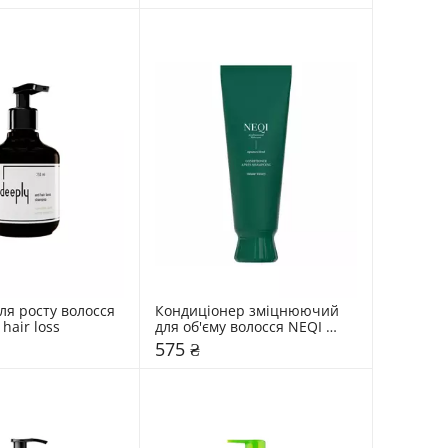
я росту волосся 
Кондиціонер зміцнюючий 
 hair loss
для об'єму волосся NEQI 
Volume Victory
575 ₴