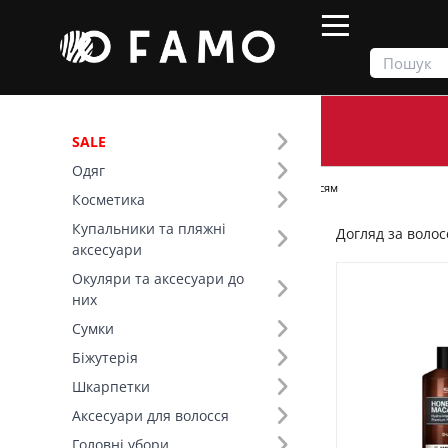
SALE
Одяг
Продукти
Косметика
Догляд за волоссям
Косметика
Купальники та пляжні
Догляд за воло
Фільтр
аксесуари
Окуляри та аксесуари до
Ціна
них
Сумки
SALE
Біжутерія
Шкарпетки
Бренд (33)
Аксесуари для волосся
Вид товару (59)
Головні убори