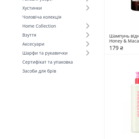
Хустинки
Чоловіча колекція
Home Collection
Взуття
Шампунь від
Honey & Maca
Аксесуари
"Amber Vanill
179 ₴
Шарфи та рукавички
Сертифікат та упаковка
Засоби для брів