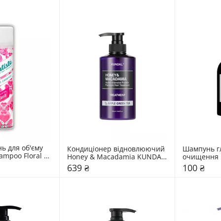
 для об'єму 
Кондиціонер відновлюючий 
Шампунь гл
ampoo Floral 
Honey & Macadamia KUNDAL 
очищення м
sh
"Apple Green Tea"
Deeply Soft
639 ₴
100 ₴