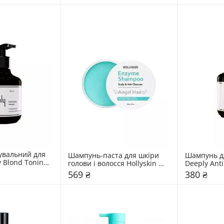
вальний для 
Шампунь-паста для шкіри 
Шампунь дл
 Blond Toning 
голови і волосся Hollyskin 
Deeply Anti
Angel Hair
569 ₴
380 ₴