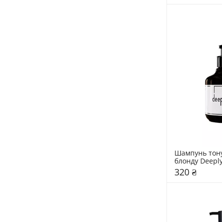
Шампунь тону
блонду Deeply
Shampoo
320 ₴