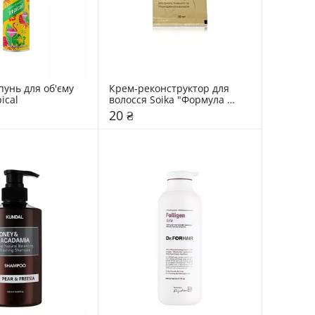
унь для об'єму 
Крем-реконструктор для 
ical
волосся Soika "Формула 
блиску"
20 ₴