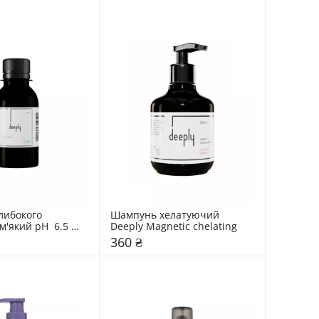
ибокого 
Шампунь хелатуючий 
'який pH  6.5 
Deeply Magnetic chelating
 Cleansing
360 ₴