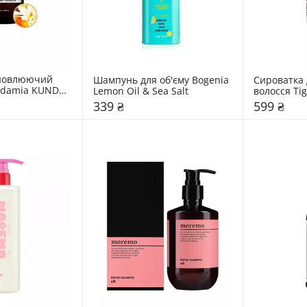
новлюючий 
Шампунь для об'єму Bogenia 
Сироватка 
damia KUNDAL 
Lemon Oil & Sea Salt
волосся Tig
a"
Straighten O
339 ₴
599 ₴
Serum