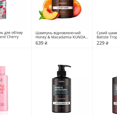
 для об'єму 
Шампунь відновлюючий 
Сухий шамп
 and Cherry
Honey & Macadamia KUNDAL 
Batiste Trop
"Fuzzy Navel"
639 ₴
229 ₴