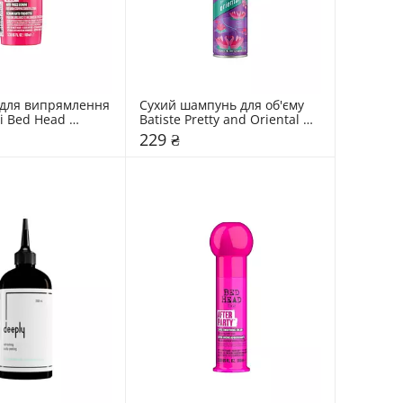
для випрямлення 
Сухий шампунь для об'єму 
i Bed Head 
Batiste Pretty and Oriental 
ut Anti Frizz 
Opulent
229 ₴