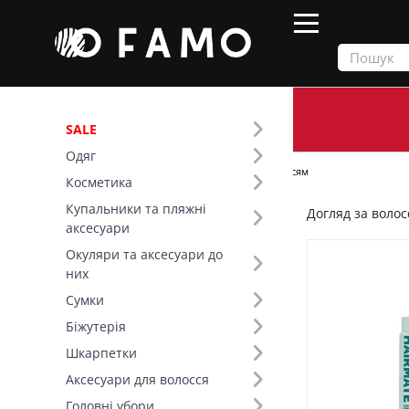
SALE
Одяг
Продукти
Косметика
Догляд за волоссям
Косметика
Купальники та пляжні
Догляд за воло
Фільтр
аксесуари
Окуляри та аксесуари до
Ціна
них
Сумки
SALE
Біжутерія
Шкарпетки
Бренд (33)
Аксесуари для волосся
Вид товару (59)
Головні убори