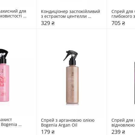
ахисний для 
Кондиціонер заспокійливий 
Спрей для б
ковистості 
з естрактом центелли 
глибокого 
Diamond Glass 
Bogenia Centella
термозахис
329 ₴
705 ₴
ll
Diamond Gla
Styling Spr
ахист 
Спрей з аргановою олією 
Спрей для 
Bogenia 
Bogenia Argan Oil 
відновлююч
Professional
179 ₴
239 ₴
Spray