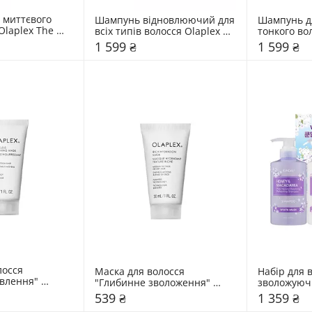
 миттєвого 
Шампунь відновлюючий для 
Шампунь дл
laplex The 
всіх типів волосся Olaplex 
тонкого вол
ation Set
Nº.4 Bond Maintenance 
Nº4fine Bo
1 599 ₴
1 599 ₴
Shampoo
Shampoo
осся 
Маска для волосся 
Набір для в
влення" 
"Глибинне зволоження" 
зволожуючи
less 
Olaplex Rich Hydratation 
Edition Whi
539 ₴
1 359 ₴
ask
Mask