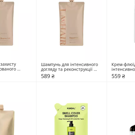
захисту 
Шампунь для інтенсивного 
Крем-флюїд
ованого 
догляду та реконструкції 
інтенсивног
AIR ChromaCare
пошкодженого волосся 
LAvHAIR Glo
589 ₴
559 ₴
LAvHAIR RepairPro