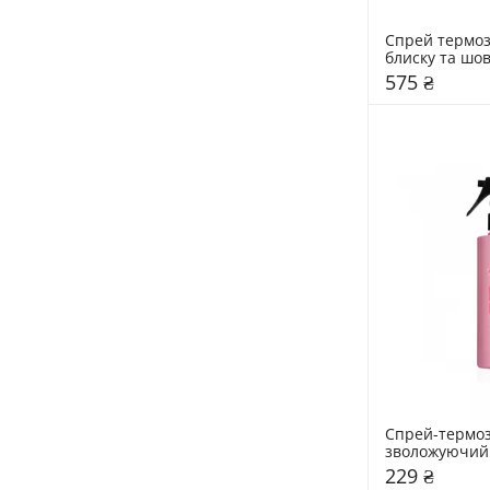
Спрей термоз
блиску та шов
волосся NEQI 
575 ₴
Styling Spray A
Спрей-термоз
зволожуючий 
Sakura
229 ₴