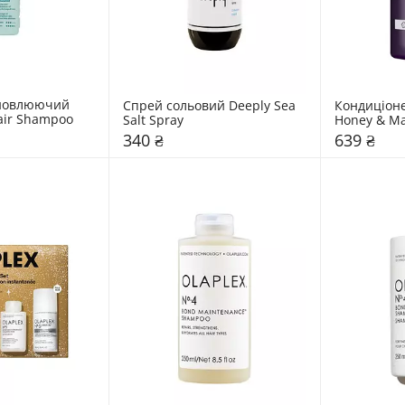
новлюючий 
Спрей сольовий Deeply Sea 
Кондиціон
air Shampoo
Salt Spray
Honey & M
"Cherry Bl
340 ₴
639 ₴