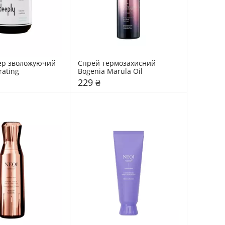
ер зволожуючий 
Спрей термозахисний 
rating
Bogenia Marula Oil
229 ₴