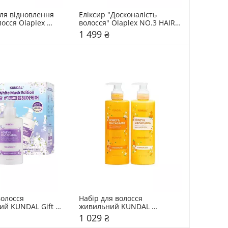
я відновлення 
Еліксир "Досконалість 
осся Olaplex 
волосся" Olaplex NO.3 HAIR 
nd Maintenance 
PERFECTOR
1 499 ₴
олосся 
Набір для волосся 
й KUNDAL Gift 
живильний KUNDAL 
te Musk Set
Osmanthus Edition 
1 029 ₴
Shampoo&Treatment