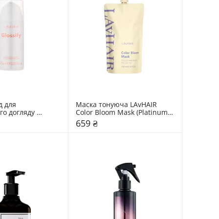
 для 
Маска тонуюча LAvHAIR 
о догляду 
Color Bloom Mask (Platinum 
ssify
Ice)
659 ₴