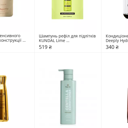
енсивного 
Шампунь рефіл для підлітків 
Кондиціон
онструкції 
KUNDAL Lime 
Deeply Hyd
 волосся 
Basil&Mandarin
519 ₴
340 ₴
rPro