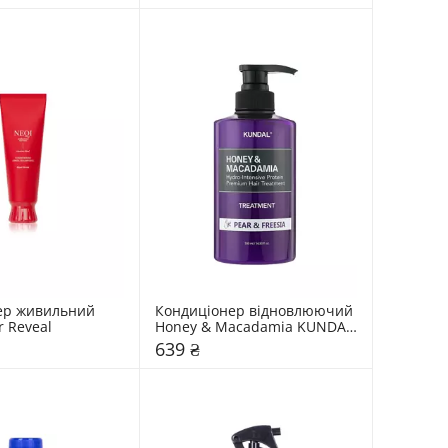
ер живильний 
Кондиціонер відновлюючий 
r Reveal
Honey & Macadamia KUNDAL 
"Pear & Freesia"
639 ₴