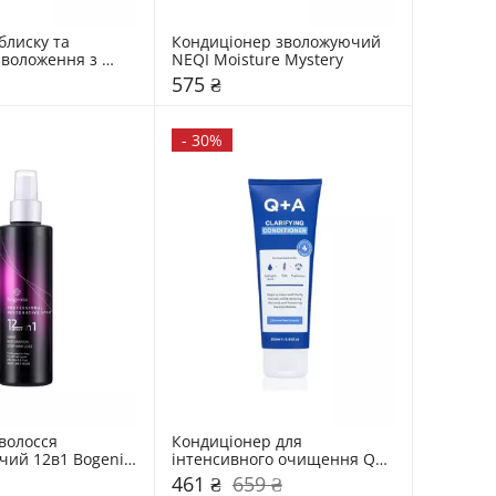
лиску та 
Кондиціонер зволожуючий 
зволоження з 
NEQI Moisture Mystery
том NEQI 
575 ₴
ss Ultimate 
ay
-
30%
волосся 
Кондиціонер для 
ий 12в1 Bogenia 
інтенсивного очищення Q+A 
 Restorative 
Clarifying
461 ₴
659 ₴