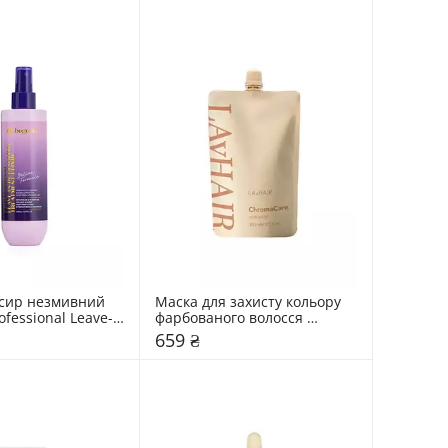
сир незмивний 
Маска для захисту кольору 
ofessional Leave-
фарбованого волосся 
ng Treatment Elixir
LAvHAIR ChromaCare
659 ₴