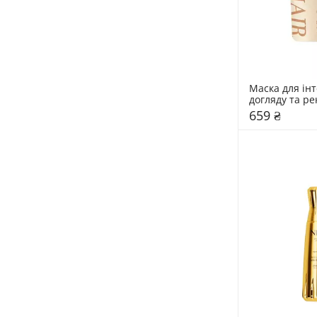
Маска для інт
догляду та рек
пошкодженого
659 ₴
LAvHAIR Repai