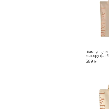
Шампунь для 
кольору фарб
волосся LAvH
589 ₴