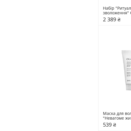
Набір "Ритуал
зволоження" O
Instant Hydrat
2 389 ₴
Маска для вол
"Невагоме жи
Olaplex Weight
539 ₴
Nourishing M