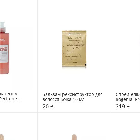
лагеном 
Бальзам-реконструктор для 
Спрей-елік
Perfume 
волосся Soika 10 мл
Bogenia  Pr
poo "Cherry 
in Detangli
20 ₴
219 ₴