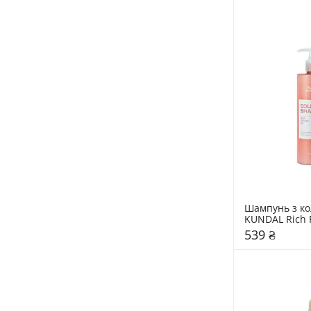
Шампунь з ко
KUNDAL Rich 
Collagen Sham
539 ₴
Blossom"