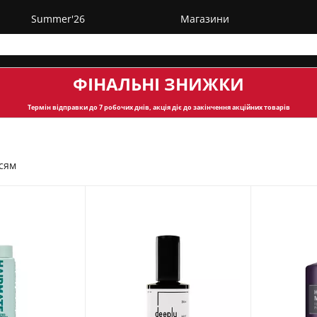
Summer'26
Магазини
ФІНАЛЬНІ ЗНИЖКИ
Термін відправки
до 7 робочих днів, акція діє до закінчення акційних товарів
ссям