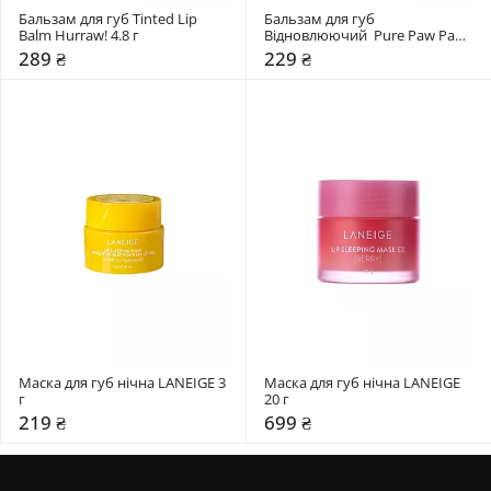
Бальзам для губ Tinted Lip 
Бальзам для губ 
Balm Hurraw! 4.8 г
Відновлюючий  Pure Paw Paw 
15 гр
289 ₴
229 ₴
Маска для губ нічна LANEIGE 3 
Маска для губ нічна LANEIGE 
г
20 г
219 ₴
699 ₴