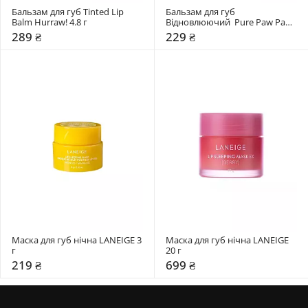
Бальзам для губ Tinted Lip 
Бальзам для губ 
Balm Hurraw! 4.8 г
Відновлюючий  Pure Paw Paw 
15 гр
289 ₴
229 ₴
Маска для губ нічна LANEIGE 3 
Маска для губ нічна LANEIGE 
г
20 г
219 ₴
699 ₴