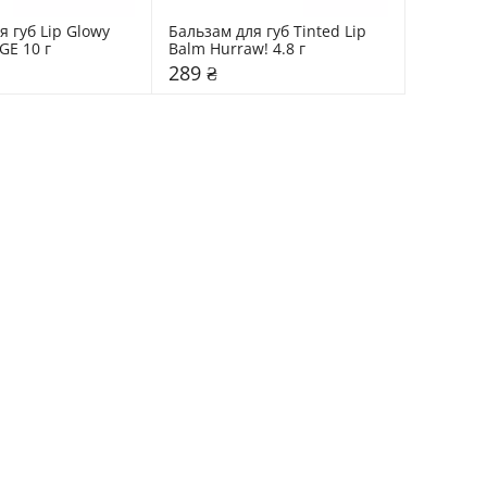
 губ Lip Glowy 
Бальзам для губ Tinted Lip 
GE 10 г
Balm Hurraw! 4.8 г
289 ₴