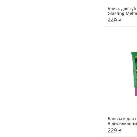
Блиск для губ
Glasting Melti
Rom&nd 
449 ₴
Бальзам для г
Відновлюючий
Paw 15 гр
229 ₴