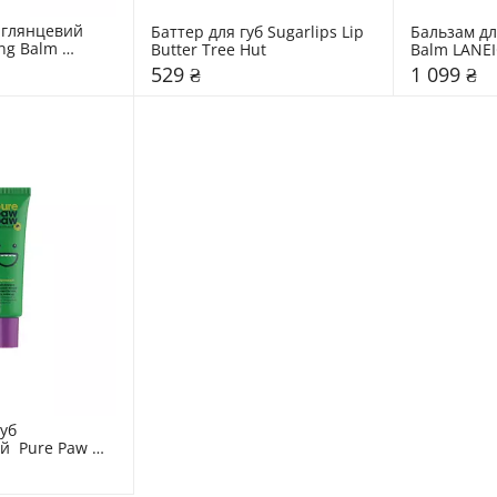
 глянцевий 
Баттер для губ Sugarlips Lip 
Бальзам для
ng Balm 
Butter Tree Hut
Balm LANEI
529 ₴
1 099 ₴
уб 
  Pure Paw 