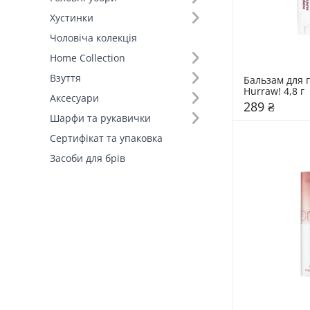
4,8 г (2)
Хустинки
10 г (1)
Чоловіча колекція
15 гр (1)
Home Collection
3 г (1)
Взуття
Бальзам для гу
4.8 г (1)
Hurraw! 4,8 г
Аксесуари
289 ₴
Шарфи та рукавички
Сертифікат та упаковка
Засоби для брів