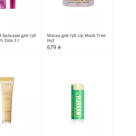
 бальзам для губ 
Маска для губ Lip Mask Tree 
m Zola 3 г
Hut
679 ₴