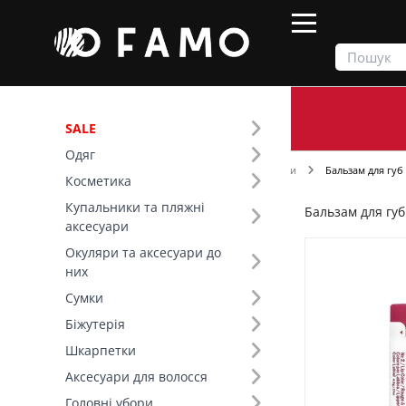
SALE
Одяг
Продукти
Косметика
Догляд за губами
Бальзам для губ
Косметика
Купальники та пляжні
Бальзам для губ
Фільтр
аксесуари
Окуляри та аксесуари до
Ціна
них
Сумки
SALE
Біжутерія
Шкарпетки
Бренд (6)
Аксесуари для волосся
Розмір (5)
Головні убори